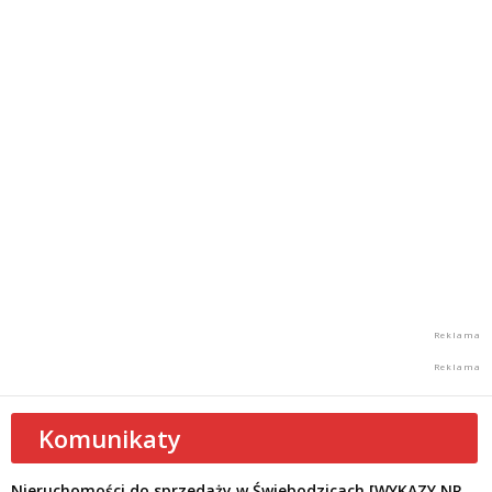
Komunikaty
Nieruchomości do sprzedaży w Świebodzicach [WYKAZY NR