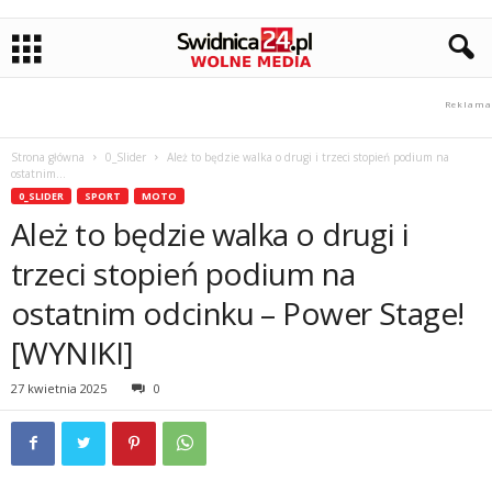
Strona główna
0_Slider
Ależ to będzie walka o drugi i trzeci stopień podium na
ostatnim...
0_SLIDER
SPORT
MOTO
Ależ to będzie walka o drugi i
trzeci stopień podium na
ostatnim odcinku – Power Stage!
[WYNIKI]
27 kwietnia 2025
0