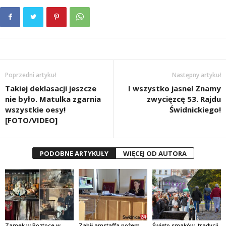
Poprzedni artykuł
Następny artykuł
Takiej deklasacji jeszcze
I wszystko jasne! Znamy
nie było. Matulka zgarnia
zwycięzcę 53. Rajdu
wszystkie oesy!
Świdnickiego!
[FOTO/VIDEO]
PODOBNE ARTYKUŁY
WIĘCEJ OD AUTORA
Zamek w Roztoce w
Zabił amstaffa nożem
Święto smaków, tradycji