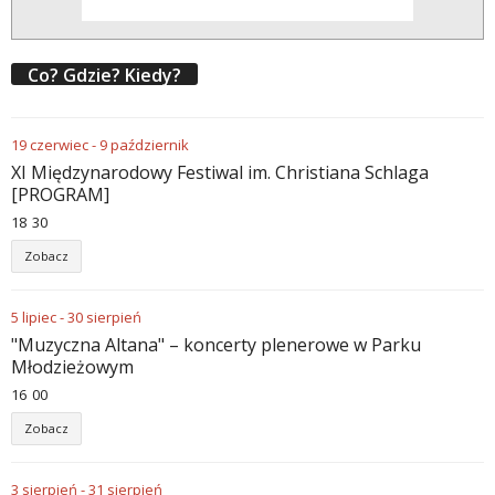
Co? Gdzie? Kiedy?
19
czerwiec
-
9
październik
XI Międzynarodowy Festiwal im. Christiana Schlaga
[PROGRAM]
18
30
Zobacz
5
lipiec
-
30
sierpień
"Muzyczna Altana" – koncerty plenerowe w Parku
Młodzieżowym
16
00
Zobacz
3
sierpień
-
31
sierpień