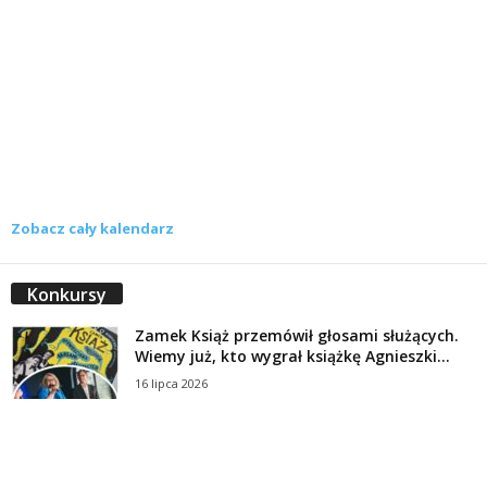
Zobacz cały kalendarz
Konkursy
Zamek Książ przemówił głosami służących.
Wiemy już, kto wygrał książkę Agnieszki...
16 lipca 2026
Historie służących Zamku Książ. Wygraj
najnowszą książkę Świdniczanki Agnieszki
Dobkiewicz