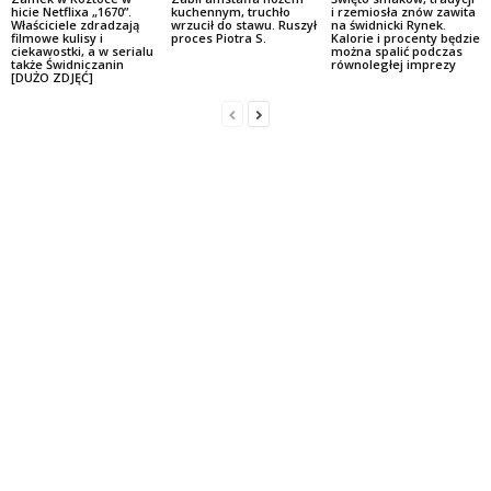
hicie Netflixa „1670”.
kuchennym, truchło
i rzemiosła znów zawita
Właściciele zdradzają
wrzucił do stawu. Ruszył
na świdnicki Rynek.
filmowe kulisy i
proces Piotra S.
Kalorie i procenty będzie
ciekawostki, a w serialu
można spalić podczas
także Świdniczanin
równoległej imprezy
[DUŻO ZDJĘĆ]