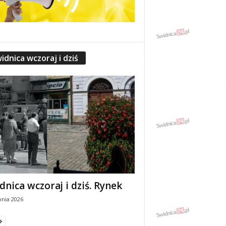
idnica wczoraj i dziś
dnica wczoraj i dziś. Rynek
pnia 2026