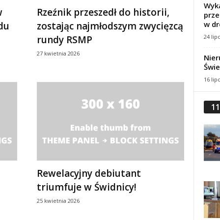
Wyka
w
Rzeźnik przeszedł do historii,
prze
w dr
jdu
zostając najmłodszym zwycięzcą
24 lip
rundy RSMP
27 kwietnia 2026
Nier
Świe
16 lip
11
Rewelacyjny debiutant
triumfuje w Świdnicy!
25 kwietnia 2026