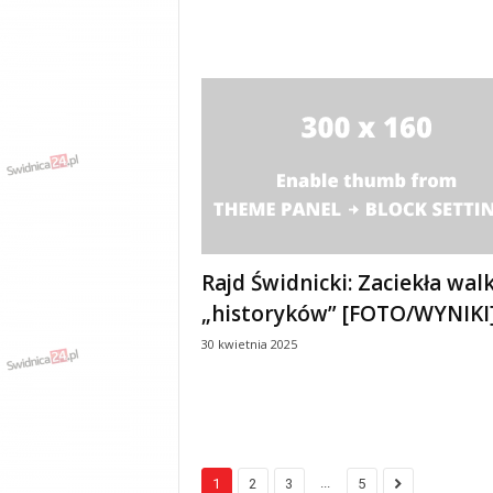
Rajd Świdnicki: Zaciekła wal
„historyków” [FOTO/WYNIKI
30 kwietnia 2025
...
1
2
3
5