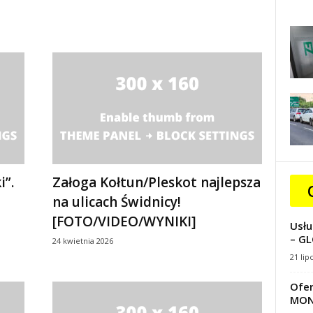
i”.
Załoga Kołtun/Pleskot najlepsza
na ulicach Świdnicy!
[FOTO/VIDEO/WYNIKI]
Usłu
– GL
24 kwietnia 2026
21 lip
Ofer
MON