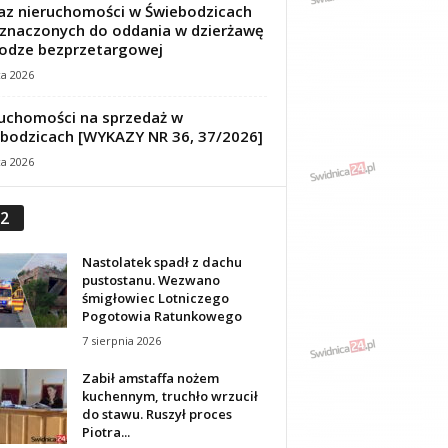
z nieruchomości w Świebodzicach
znaczonych do oddania w dzierżawę
odze bezprzetargowej
ca 2026
uchomości na sprzedaż w
bodzicach [WYKAZY NR 36, 37/2026]
ca 2026
2
Nastolatek spadł z dachu
pustostanu. Wezwano
śmigłowiec Lotniczego
Pogotowia Ratunkowego
7 sierpnia 2026
Zabił amstaffa nożem
kuchennym, truchło wrzucił
do stawu. Ruszył proces
Piotra...