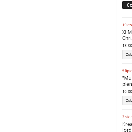
Co
19
cz
XI M
Chri
18
:
30
Zob
5
lipi
"Muz
ple
16
:
00
Zob
3
sie
Krea
Jord