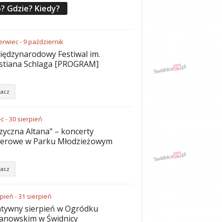
? Gdzie? Kiedy?
erwiec
-
9
październik
iędzynarodowy Festiwal im.
stiana Schlaga [PROGRAM]
acz
ec
-
30
sierpień
yczna Altana" – koncerty
nerowe w Parku Młodzieżowym
acz
rpień
-
31
sierpień
tywny sierpień w Ogródku
anowskim w Świdnicy