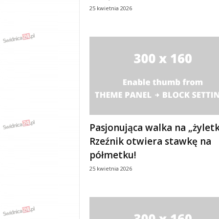
w
25 kwietnia 2026
k
a
,
k
u
l
t
u
r
a
,
p
Pasjonująca walka na „żyletk
o
Rzeźnik otwiera stawkę na
l
półmetku!
i
t
25 kwietnia 2026
y
k
a
,
w