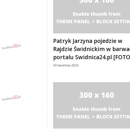
y
w
i
a
d
y
Patryk Jarzyna pojedzie w
,
w
Rajdzie Świdnickim w barwa
y
portalu Swidnica24.pl [FOTO
p
24 kwietnia 2026
a
d
k
i