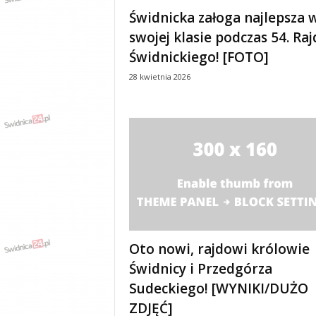
e
Świdnicka załoga najlepsza 
n
swojej klasie podczas 54. Ra
i
a
Świdnickiego! [FOTO]
,
28 kwietnia 2026
i
n
f
o
r
m
a
c
j
e
,
r
Oto nowi, rajdowi królowie
o
Świdnicy i Przedgórza
z
Sudeckiego! [WYNIKI/DUŻO
r
y
ZDJĘĆ]