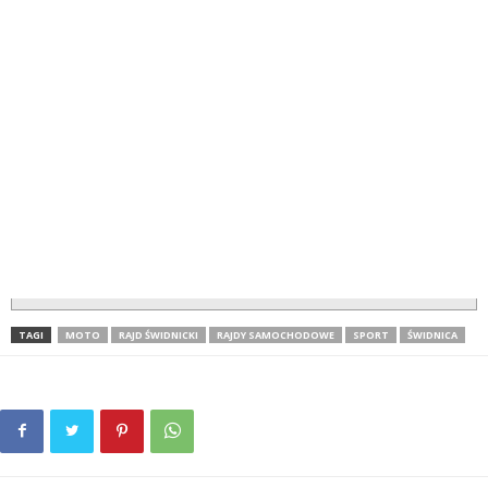
TAGI
MOTO
RAJD ŚWIDNICKI
RAJDY SAMOCHODOWE
SPORT
ŚWIDNICA