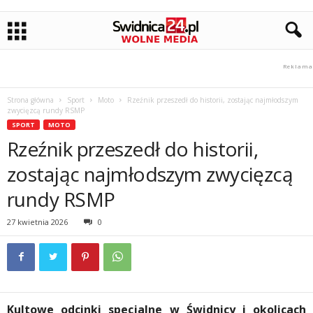
Strona główna
Sport
Moto
Rzeźnik przeszedł do historii, zostając najmłodszym
zwycięzcą rundy RSMP
SPORT
MOTO
Rzeźnik przeszedł do historii,
zostając najmłodszym zwycięzcą
rundy RSMP
27 kwietnia 2026
0
Kultowe odcinki specjalne w Świdnicy i okolicach