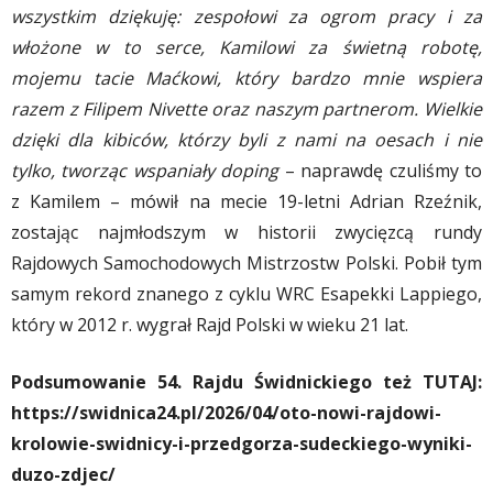
wszystkim dziękuję: zespołowi za ogrom pracy i za
włożone w to serce, Kamilowi za świetną robotę,
mojemu tacie Maćkowi, który bardzo mnie wspiera
razem z Filipem Nivette oraz naszym partnerom. Wielkie
dzięki dla kibiców, którzy byli z nami na oesach i nie
tylko, tworząc wspaniały doping
– naprawdę czuliśmy to
z Kamilem – mówił na mecie 19-letni Adrian Rzeźnik,
zostając najmłodszym w historii zwycięzcą rundy
Rajdowych Samochodowych Mistrzostw Polski. Pobił tym
samym rekord znanego z cyklu WRC Esapekki Lappiego,
który w 2012 r. wygrał Rajd Polski w wieku 21 lat.
Podsumowanie 54. Rajdu Świdnickiego też TUTAJ:
https://swidnica24.pl/2026/04/oto-nowi-rajdowi-
krolowie-swidnicy-i-przedgorza-sudeckiego-wyniki-
duzo-zdjec/