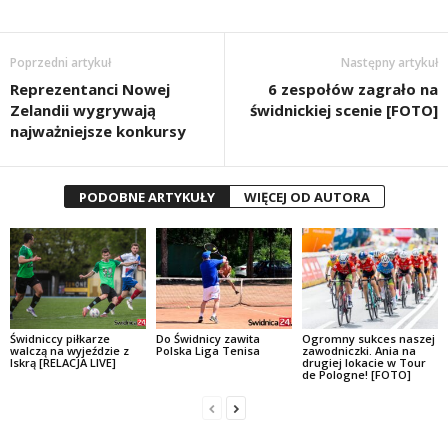
Poprzedni artykuł
Następny artykuł
Reprezentanci Nowej
6 zespołów zagrało na
Zelandii wygrywają
świdnickiej scenie [FOTO]
najważniejsze konkursy
PODOBNE ARTYKUŁY
WIĘCEJ OD AUTORA
Świdniccy piłkarze
Do Świdnicy zawita
Ogromny sukces naszej
walczą na wyjeździe z
Polska Liga Tenisa
zawodniczki. Ania na
Iskrą [RELACJA LIVE]
drugiej lokacie w Tour
de Pologne! [FOTO]