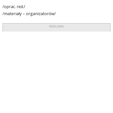
/oprac. red./
/materiały – organizatorów/
REKLAMA