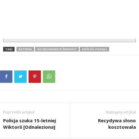
TAGI
KATEDRA
KOLĘDOWANIE W ŚWIDNICY
KOŚCIÓŁ POKOJU
Poprzedni artykuł
Następny artykuł
Policja szuka 15-letniej
Recydywa słono
Wiktorii [Odnaleziona]
kosztowała