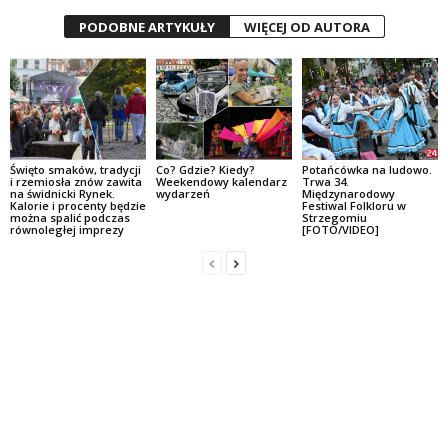
PODOBNE ARTYKUŁY
WIĘCEJ OD AUTORA
Święto smaków, tradycji
Co? Gdzie? Kiedy?
Potańcówka na ludowo.
i rzemiosła znów zawita
Weekendowy kalendarz
Trwa 34.
na świdnicki Rynek.
wydarzeń
Międzynarodowy
Kalorie i procenty będzie
Festiwal Folkloru w
można spalić podczas
Strzegomiu
równoległej imprezy
[FOTO/VIDEO]