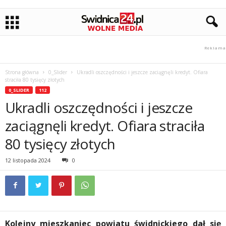
Strona główna
0_Slider
Ukradli oszczędności i jeszcze zaciągnęli kredyt. Ofiara
straciła 80 tysięcy złotych
0_SLIDER
112
Ukradli oszczędności i jeszcze
zaciągnęli kredyt. Ofiara straciła
80 tysięcy złotych
12 listopada 2024
0
Kolejny mieszkaniec powiatu świdnickiego dał się