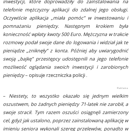
inwestycji, które doprowadziły do zainstalowania na
telefonie mężczyzny aplikacji do zdalnej jego obsługi.
Oczywiście aplikacja „miała pomóc” w inwestowaniu i
pomnażaniu pieniędzy. Następnym krokiem była
konieczność wpłaty kwoty 500 Euro. Mężczyzna w trakcie
rozmowy podał swoje dane do logowania i widział jak te
pieniądze „zniknęły” z konta. Później aby uwiarygodnić
swoją „bajkę” przestępcy udostępnili na jego telefonie
możliwość oglądania swoich inwestycji i zarobionych
pieniędzy
– opisuje rzeczniczka policji .
–
Niestety, to wszystko okazało się jednym wielkim
oszustwem, bo żadnych pieniędzy 71-latek nie zarobił, a
swoje stracił. Tym razem oszuści osiągnęli zamierzony
cel, gdyż jak ustalono, poprzez zainstalowaną aplikację w
imieniu seniora wykonali szereg przelewów, ponadto w