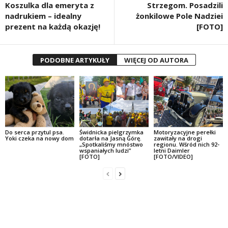
Koszulka dla emeryta z
Strzegom. Posadzili
nadrukiem – idealny
żonkilowe Pole Nadziei
prezent na każdą okazję!
[FOTO]
PODOBNE ARTYKUŁY
WIĘCEJ OD AUTORA
Do serca przytul psa.
Świdnicka pielgrzymka
Motoryzacyjne perełki
Yoki czeka na nowy dom
dotarła na Jasną Górę.
zawitały na drogi
„Spotkaliśmy mnóstwo
regionu. Wśród nich 92-
wspaniałych ludzi”
letni Daimler
[FOTO]
[FOTO/VIDEO]