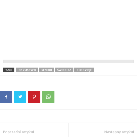
TAGI
OSZUSTWO
SENIOR
ŚWIDNICA
ZŁODZIEJE
Poprzedni artykuł
Następny artykuł