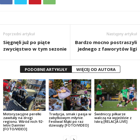
Poprzedni artykuł
Następny artykuł
Sięgnęli już po piąte
Bardzo mocno postraszyli
zwycięstwo w tym sezonie
jednego z faworytów ligi
PODOBNE ARTYKUŁY
WIĘCEJ OD AUTORA
Motoryzacyjne perełki
Tradycja, smak i pasja w
Świdniccy piłkarze
zawitały na drogi
zabytkowym młynie.
walczą na wyjeździe z
regionu. Wśród nich 92-
Festiwal Mąki po raz
Iskrą [RELACJA LIVE]
letni Daimler
dziesiąty [FOTO/VIDEO]
[FOTO/VIDEO]