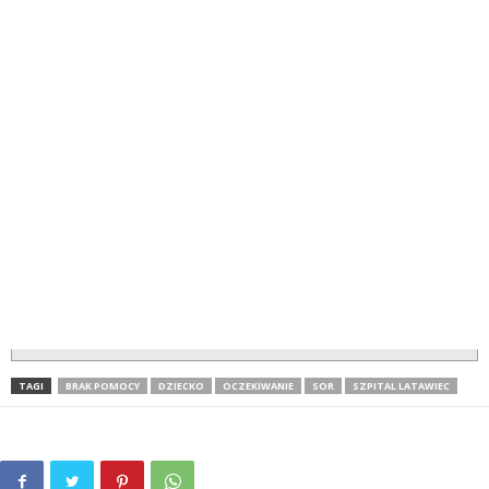
TAGI
BRAK POMOCY
DZIECKO
OCZEKIWANIE
SOR
SZPITAL LATAWIEC