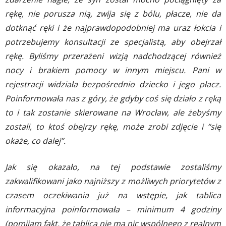
rękę, nie porusza nią, zwija się z bólu, płacze, nie da
dotknąć ręki i że najprawdopodobniej ma uraz łokcia i
potrzebujemy konsultacji ze specjalistą, aby obejrzał
rękę. Byliśmy przerażeni wizją nadchodzącej również
nocy i brakiem pomocy w innym miejscu. Pani w
rejestracji widziała bezpośrednio dziecko i jego płacz.
Poinformowała nas z góry, że gdyby coś się działo z ręką
to i tak zostanie skierowane na
Wrocław, ale żebyśmy
zostali, to ktoś obejrzy rękę, może zrobi zdjęcie i “się
okaże, co dalej”.
Jak się okazało, na tej podstawie zostaliśmy
zakwalifikowani jako najniższy z możliwych priorytetów z
czasem oczekiwania już na wstępie, jak tablica
informacyjna poinformowała – minimum 4 godziny
(pomijam fakt, że tablica nie ma nic wspólnego z realnym