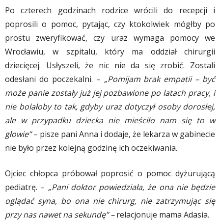
Po czterech godzinach rodzice wrócili do recepcji i
poprosili o pomoc, pytając, czy ktokolwiek mógłby po
prostu zweryfikować, czy uraz wymaga pomocy we
Wrocławiu, w szpitalu, który ma oddział chirurgii
dziecięcej. Usłyszeli, że nic nie da się zrobić. Zostali
odesłani do poczekalni. –
„Pomijam brak empatii – być
może panie zostały już jej pozbawione po latach pracy, i
nie bolałoby to tak, gdyby uraz dotyczył osoby dorosłej,
ale w przypadku dziecka nie mieściło nam się to w
głowie”
– pisze pani Anna i dodaje, że lekarza w gabinecie
nie było przez kolejną godzinę ich oczekiwania.
Ojciec chłopca próbował poprosić o pomoc dyżurującą
pediatrę. –
„Pani doktor powiedziała, że ona nie będzie
oglądać syna, bo ona nie chirurg, nie zatrzymując się
przy nas nawet na sekundę” –
relacjonuje mama Adasia.