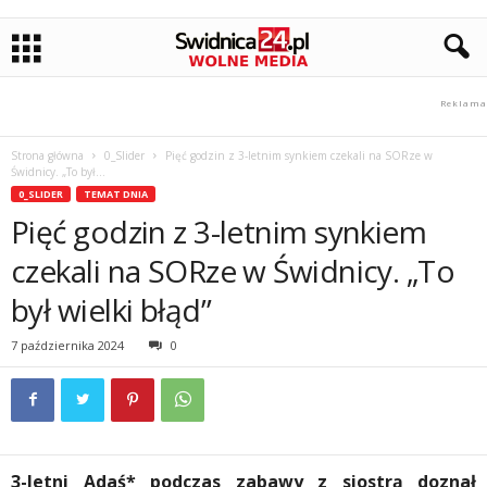
Strona główna
0_Slider
Pięć godzin z 3-letnim synkiem czekali na SORze w
Świdnicy. „To był...
0_SLIDER
TEMAT DNIA
Pięć godzin z 3-letnim synkiem
czekali na SORze w Świdnicy. „To
był wielki błąd”
7 października 2024
0
3-letni Adaś* podczas zabawy z siostrą doznał