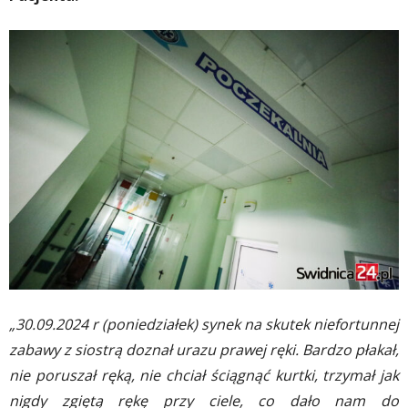
„30.09.2024 r (poniedziałek) synek na skutek niefortunnej
zabawy z siostrą doznał urazu prawej ręki. Bardzo płakał,
nie poruszał ręką, nie chciał ściągnąć kurtki, trzymał jak
nigdy zgiętą rękę przy ciele, co dało nam do