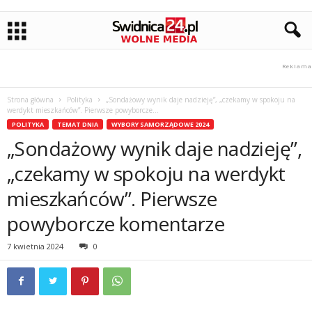
Strona główna
Polityka
„Sondażowy wynik daje nadzieję”, „czekamy w spokoju na
werdykt mieszkańców”. Pierwsze powyborcze...
POLITYKA
TEMAT DNIA
WYBORY SAMORZĄDOWE 2024
„Sondażowy wynik daje nadzieję”,
„czekamy w spokoju na werdykt
mieszkańców”. Pierwsze
powyborcze komentarze
7 kwietnia 2024
0