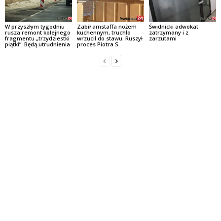
W przyszłym tygodniu
Zabił amstaffa nożem
Świdnicki adwokat
rusza remont kolejnego
kuchennym, truchło
zatrzymany i z
fragmentu „trzydziestki
wrzucił do stawu. Ruszył
zarzutami
piątki”. Będą utrudnienia
proces Piotra S.