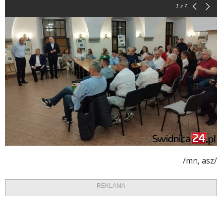
1
z 7
/mn, asz/
REKLAMA