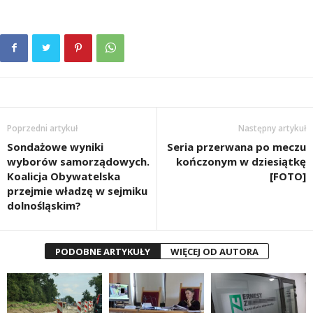
Poprzedni artykuł
Następny artykuł
Sondażowe wyniki
Seria przerwana po meczu
wyborów samorządowych.
kończonym w dziesiątkę
Koalicja Obywatelska
[FOTO]
przejmie władzę w sejmiku
dolnośląskim?
PODOBNE ARTYKUŁY
WIĘCEJ OD AUTORA