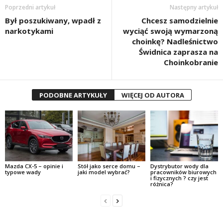
Poprzedni artykuł
Następny artykuł
Był poszukiwany, wpadł z
Chcesz samodzielnie
narkotykami
wyciąć swoją wymarzoną
choinkę? Nadleśnictwo
Świdnica zaprasza na
Choinkobranie
PODOBNE ARTYKUŁY
WIĘCEJ OD AUTORA
Mazda CX-5 – opinie i
Stół jako serce domu –
Dystrybutor wody dla
typowe wady
jaki model wybrać?
pracowników biurowych
i fizycznych ? czy jest
różnica?