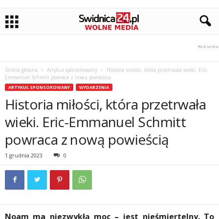
Strona główna
Artykuł sponsorowany
Historia miłości, która przetrwała wieki. Eric-
Emmanuel Schmitt powraca z nową powieścią
ARTYKUŁ SPONSOROWANY
WYDARZENIA
Historia miłości, która przetrwała
wieki. Eric-Emmanuel Schmitt
powraca z nową powieścią
1 grudnia 2023
0
Noam ma niezwykłą moc – jest nieśmiertelny. To