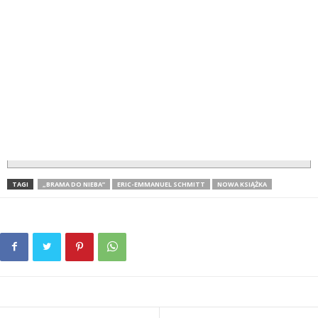
TAGI
„BRAMA DO NIEBA”
ERIC-EMMANUEL SCHMITT
NOWA KSIĄŻKA