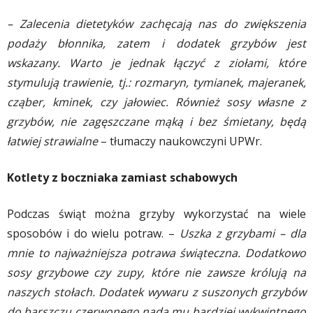
– Zalecenia dietetyków zachęcają nas do zwiększenia
podaży błonnika, zatem i dodatek grzybów jest
wskazany. Warto je jednak łączyć z ziołami, które
stymulują trawienie, tj.: rozmaryn, tymianek, majeranek,
cząber, kminek, czy jałowiec. Również sosy własne z
grzybów, nie zagęszczane mąką i bez śmietany, będą
łatwiej strawialne
– tłumaczy naukowczyni UPWr.
Kotlety z boczniaka zamiast schabowych
Podczas świąt można grzyby wykorzystać na wiele
sposobów i do wielu potraw. –
Uszka z grzybami – dla
mnie to najważniejsza potrawa świąteczna. Dodatkowo
sosy grzybowe czy zupy, które nie zawsze królują na
naszych stołach. Dodatek wywaru z suszonych grzybów
do barszczu czerwonego nada mu bardziej wykwintnego