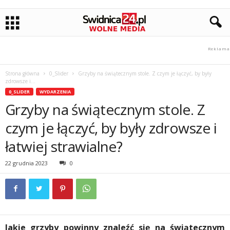
Strona główna
0_Slider
Grzyby na świątecznym stole. Z czym je łączyć, by były
zdrowsze i...
0_SLIDER
WYDARZENIA
Grzyby na świątecznym stole. Z
czym je łączyć, by były zdrowsze i
łatwiej strawialne?
22 grudnia 2023
0
Jakie grzyby powinny znaleźć się na świątecznym