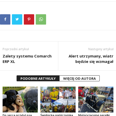
Poprzedni artykuł
Następny artykuł
Zalety systemu Comarch
Alert utrzymany, wiatr
ERP XL
będzie się wzmagał
PODOBNE ARTYKUŁY
WIĘCEJ OD AUTORA
Do serca przytul psa.
Świdnicka pielgrzymka
Motoryzacyjne perełki