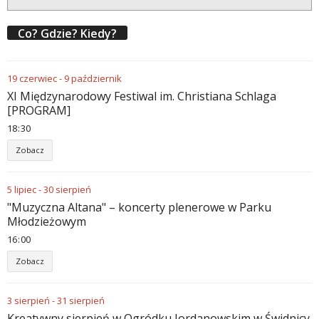
Co? Gdzie? Kiedy?
19
czerwiec
-
9
październik
XI Międzynarodowy Festiwal im. Christiana Schlaga
[PROGRAM]
18
:
30
Zobacz
5
lipiec
-
30
sierpień
"Muzyczna Altana" – koncerty plenerowe w Parku
Młodzieżowym
16
:
00
Zobacz
3
sierpień
-
31
sierpień
Kreatywny sierpień w Ogródku Jordanowskim w Świdnicy