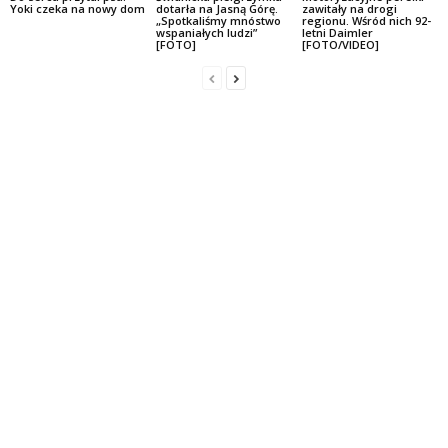
Yoki czeka na nowy dom
dotarła na Jasną Górę.
zawitały na drogi
„Spotkaliśmy mnóstwo
regionu. Wśród nich 92-
wspaniałych ludzi”
letni Daimler
[FOTO]
[FOTO/VIDEO]