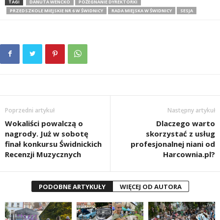
TAGI
DANUTA WENCKO
POŻEGNANIE DYREKTORKI
PRZEDSZKOLE MIEJSKIE NR 6 W ŚWIDNICY
RADA MIEJSKA W ŚWIDNICY
SESJA
Poprzedni artykuł
Następny artykuł
Wokaliści powalczą o
Dlaczego warto
nagrody. Już w sobotę
skorzystać z usług
finał konkursu Świdnickich
profesjonalnej niani od
Recenzji Muzycznych
Harcownia.pl?
PODOBNE ARTYKUŁY
WIĘCEJ OD AUTORA