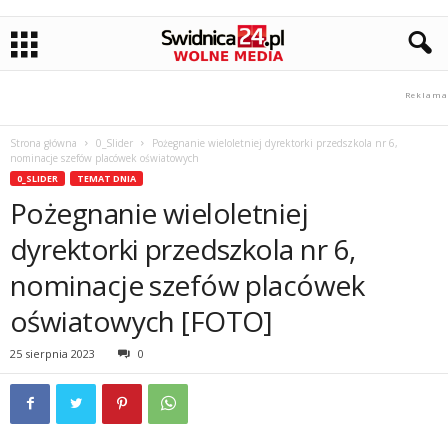
Strona główna
0_Slider
Pożegnanie wieloletniej dyrektorki przedszkola nr 6,
nominacje szefów placówek oświatowych
0_SLIDER
TEMAT DNIA
Pożegnanie wieloletniej
dyrektorki przedszkola nr 6,
nominacje szefów placówek
oświatowych [FOTO]
25 sierpnia 2023
0