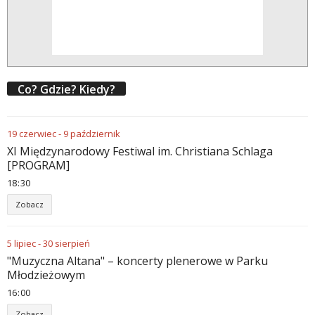
Co? Gdzie? Kiedy?
19
czerwiec
-
9
październik
XI Międzynarodowy Festiwal im. Christiana Schlaga
[PROGRAM]
18
:
30
Zobacz
5
lipiec
-
30
sierpień
"Muzyczna Altana" – koncerty plenerowe w Parku
Młodzieżowym
16
:
00
Zobacz