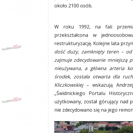
około 2100 osób.
y
w
i
a
W roku 1992, na fali przemia
d
przekształcona w jednoosobow
y
,
restrukturyzację. Kolejne lata przy
w
dość duży, zamknięty teren – od 
y
zajmuje zdecydowanie mniejszą po
p
a
nieużywana, a główna arteria ko
d
środek, została otwarta dla ruc
k
Kliczkowskiej
– wskazują Andrzej
i
„Świdnickiego Portalu Historycz
użytkowany, został górujący nad p
nie zdecydowano się na jego remon