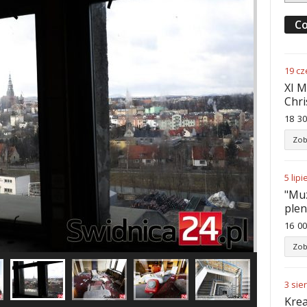
Co
19
cz
XI M
Chri
18
:
30
Zob
5
lipi
"Muz
ple
16
:
00
Zob
3
sie
Krea