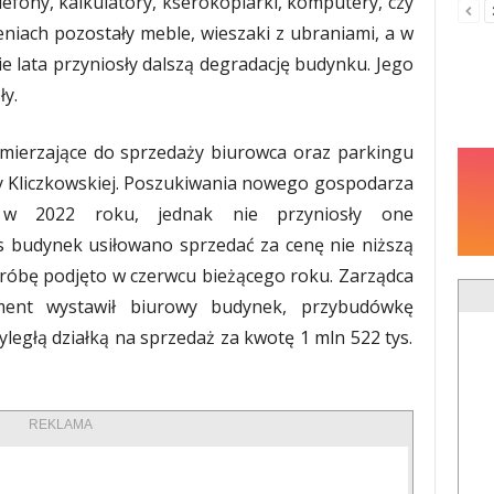
lefony, kalkulatory, kserokopiarki, komputery, czy
niach pozostały meble, wieszaki z ubraniami, a w
nie lata przyniosły dalszą degradację budynku. Jego
ły.
mierzające do sprzedaży biurowca oraz parkingu
cy Kliczkowskiej. Poszukiwania nowego gospodarza
e w 2022 roku, jednak nie przyniosły one
 budynek usiłowano sprzedać za cenę nie niższą
ą próbę podjęto w czerwcu bieżącego roku. Zarządca
ment wystawił biurowy budynek, przybudówkę
yległą działką na sprzedaż za kwotę 1 mln 522 tys.
REKLAMA