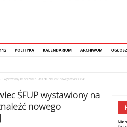
112
POLITYKA
KALENDARIUM
ARCHIWUM
OGŁOSZ
P wystawiony na sprzedaż. Uda się znaleźć nowego właściciela?
wiec ŚFUP wystawiony na
 znaleźć nowego
]
Nier