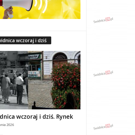
idnica wczoraj i dziś
dnica wczoraj i dziś. Rynek
pnia 2026