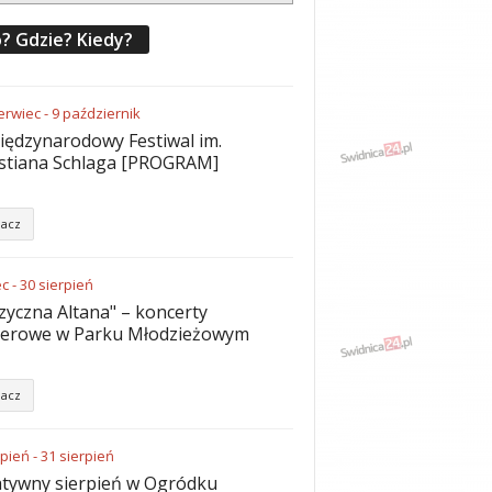
? Gdzie? Kiedy?
erwiec
-
9
październik
iędzynarodowy Festiwal im.
stiana Schlaga [PROGRAM]
acz
ec
-
30
sierpień
yczna Altana" – koncerty
nerowe w Parku Młodzieżowym
acz
rpień
-
31
sierpień
tywny sierpień w Ogródku