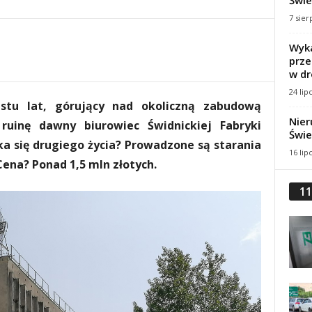
Świe
7 sier
Wyka
prze
w dr
24 lip
stu lat, górujący nad okoliczną zabudową
Nier
uinę dawny biurowiec Świdnickiej Fabryki
Świe
 się drugiego życia? Prowadzone są starania
16 lip
Cena? Ponad 1,5 mln złotych.
11