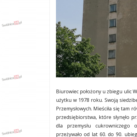
w
k
a
,
k
u
l
t
u
r
a
,
p
o
Biurowiec położony u zbiegu ulic W
l
i
użytku w 1978 roku. Swoją siedzibę
t
Przemysłowych. Mieściła się tam ró
y
przedsiębiorstwa, które słynęło p
k
a
dla przemysłu cukrowniczego o
,
przeżywało od lat 60. do 90. ubi
w