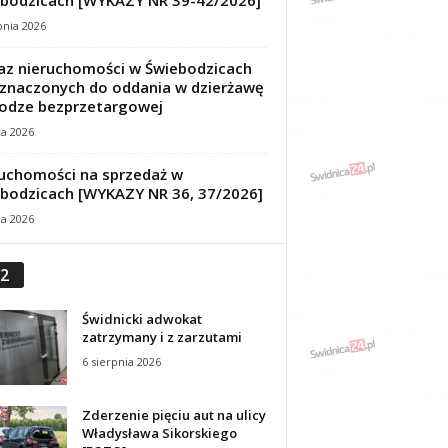
bodzicach [WYKAZY NR 39-42/2026]
pnia 2026
z nieruchomości w Świebodzicach
znaczonych do oddania w dzierżawę
odze bezprzetargowej
ca 2026
uchomości na sprzedaż w
bodzicach [WYKAZY NR 36, 37/2026]
ca 2026
2
Świdnicki adwokat
zatrzymany i z zarzutami
6 sierpnia 2026
Zderzenie pięciu aut na ulicy
Władysława Sikorskiego