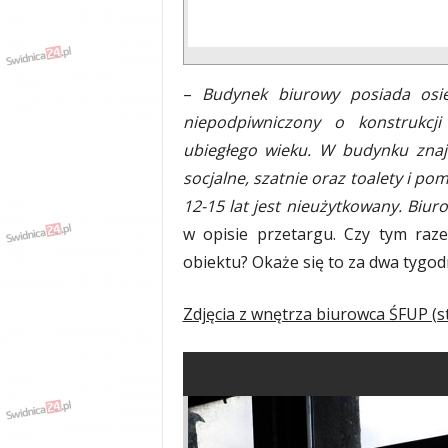
–
Budynek biurowy posiada osi
niepodpiwniczony o konstrukcj
ubiegłego wieku. W budynku znaj
socjalne, szatnie oraz toalety i p
12-15 lat jest nieużytkowany. Bi
w opisie przetargu. Czy tym raz
obiektu? Okaże się to za dwa tygod
Zdjęcia z wnętrza biurowca ŚFUP (s