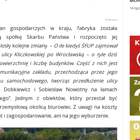
MON
14 lip
n gospodarczych w kraju, fabryka została
ą spółkę Skarbu Państwa i rozpoczęto jej
niosły kolejne zmiany. –
O ile kiedyś ŚFUP zajmował
ulicy Kliczkowskiej po Wrocławską – o tyle dziś
wierzchnię i liczbę budynków. Część z nich jest
munikacyjna zakładu, przechodząca przez jego
hu samochodowego, tworząc przedłużenie ulicy
 Dobkiewicz i Sobiesław Nowotny na łamach
nego”. Jednym z obiektów, który przestał być
rzemysłową okolicą biurowiec. Z uwagi na koszty
t i zagospodarowanie, ani na jego wyburzenie.