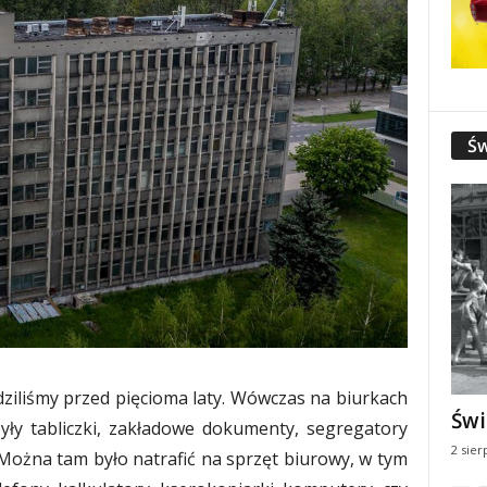
Św
iliśmy przed pięcioma laty. Wówczas na biurkach
Świ
yły tabliczki, zakładowe dokumenty, segregatory
2 sier
 Można tam było natrafić na sprzęt biurowy, w tym