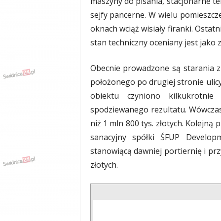
maszyny do pisania, stacjonarne te
sejfy pancerne. W wielu pomieszcze
oknach wciąż wisiały firanki. Ostat
stan techniczny oceniany jest jako z
Obecnie prowadzone są starania z
położonego po drugiej stronie uli
obiektu czyniono kilkukrotni
spodziewanego rezultatu. Wówczas
niż 1 mln 800 tys. złotych. Kolejn
sanacyjny spółki ŚFUP Develop
stanowiącą dawniej portiernię i prz
złotych.