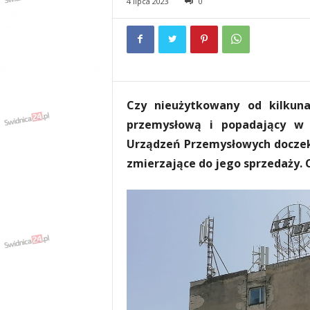
4 lipca 2023
0
e
n
i
a
,
i
n
Czy nieużytkowany od kilkuna
f
o
przemysłową i popadający w r
r
Urządzeń Przemysłowych doczeka
m
zmierzające do jego sprzedaży. 
a
c
j
e
,
r
o
z
r
y