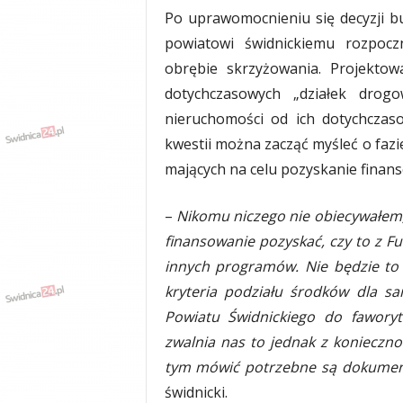
Po uprawomocnieniu się decyzji b
powiatowi świdnickiemu rozpocz
obrębie skrzyżowania. Projekto
dotychczasowych „działek drog
nieruchomości od ich dotychczaso
kwestii można zacząć myśleć o fazie
mających na celu pozyskanie finanso
–
Nikomu niczego nie obiecywałem,
finansowanie pozyskać, czy to z 
innych programów. Nie będzie to 
kryteria podziału środków dla s
Powiatu Świdnickiego do faworyt
zwalnia nas to jednak z konieczno
tym mówić potrzebne są dokument
świdnicki.