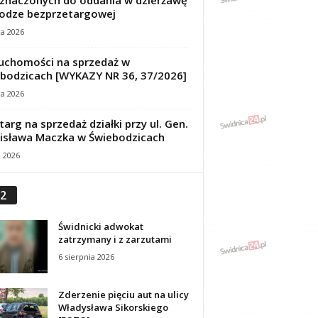
znaczonych do oddania w dzierżawę
odze bezprzetargowej
ca 2026
uchomości na sprzedaż w
bodzicach [WYKAZY NR 36, 37/2026]
ca 2026
targ na sprzedaż działki przy ul. Gen.
isława Maczka w Świebodzicach
a 2026
2
Świdnicki adwokat
zatrzymany i z zarzutami
6 sierpnia 2026
Zderzenie pięciu aut na ulicy
Władysława Sikorskiego