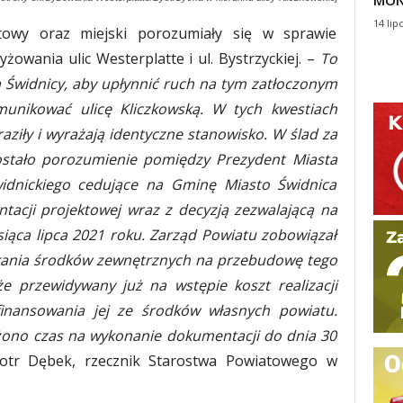
MON
14 lip
wy oraz miejski porozumiały się w sprawie
owania ulic Westerplatte i ul. Bystrzyckiej. –
To
ta Świdnicy, aby upłynnić ruch na tym zatłoczonym
munikować ulicę Kliczkowską. W tych kwestiach
ziły i wyrażają identyczne stanowisko. W ślad za
stało porozumienie pomiędzy Prezydent Miasta
idnickiego cedujące na Gminę Miasto Świdnica
tacji projektowej wraz z decyzją zezwalającą na
iąca lipca 2021 roku. Zarząd Powiatu zobowiązał
kania środków zewnętrznych na przebudowę tego
e przewidywany już na wstępie koszt realizacji
sfinansowania jej ze środków własnych powiatu.
ono czas na wykonanie dokumentacji do dnia 30
otr Dębek, rzecznik Starostwa Powiatowego w