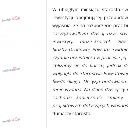
W ubiegłym miesiącu starosta świ
inwestycji obejmującej przebudow
wyjaśnia, że na rozpoczęcie prac 
zaryzykowałbym dzisiaj użyć stwi
inwestycji – może kroczek –
twier
Służby Drogowej Powiatu Świdnic
czynnie uczestniczą w procesie jej
zbliżamy się do finiszu, jednak d
wpłynęła do Starostwa Powiatowe
Świdnickiego. Decyzja budowlana,
mnie wydana. Na dzień dzisiejszy n
zachodzi konieczność zmiany t
projektowych dotyczących własnoś
tłumaczy starosta.