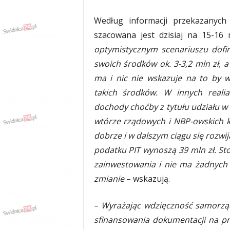
Według informacji przekazanych
szacowana jest dzisiaj na 15-16
optymistycznym scenariuszu dofi
swoich środków ok. 3-3,2 mln zł, a
ma i nic nie wskazuje na to by w 
takich środków. W innych reali
dochody choćby z tytułu udziału w 
wtórze rządowych i NBP-owskich 
dobrze i w dalszym ciągu się rozwi
podatku PIT wynoszą 39 mln zł. St
zainwestowania i nie ma żadnych 
zmianie
– wskazują.
–
Wyrażając wdzięczność samorząd
sfinansowania dokumentacji na p