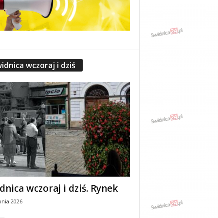
idnica wczoraj i dziś
dnica wczoraj i dziś. Rynek
pnia 2026