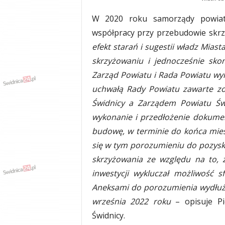
y
W 2020 roku samorządy powiato
w
i
współpracy przy przebudowie skrzyż
a
efekt starań i sugestii władz Mias
d
skrzyżowaniu i jednocześnie sko
y
,
Zarząd Powiatu i Rada Powiatu wyra
w
uchwałą Rady Powiatu zawarte zo
y
Świdnicy a Zarządem Powiatu Św
p
a
wykonanie i przedłożenie dokumen
d
budowę, w terminie do końca mies
k
się w tym porozumieniu do pozys
i
skrzyżowania ze względu na to, ż
inwestycji wykluczał możliwość 
Aneksami do porozumienia wydłuż
września 2022 roku
– opisuje Pi
Świdnicy.