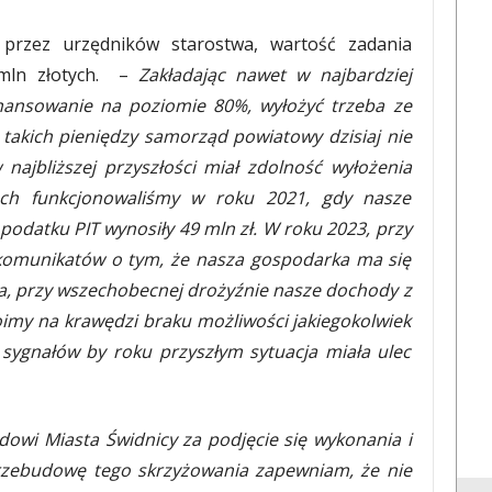
 przez urzędników starostwa, wartość zadania
 mln złotych. –
Zakładając nawet w najbardziej
nansowanie na poziomie 80%, wyłożyć trzeba ze
 takich pieniędzy samorząd powiatowy dzisiaj nie
najbliższej przyszłości miał zdolność wyłożenia
ach funkcjonowaliśmy w roku 2021, gdy nasze
podatku PIT wynosiły 49 mln zł. W roku 2023, przy
komunikatów o tym, że nasza gospodarka ma się
ja, przy wszechobecnej drożyźnie nasze dochody z
oimy na krawędzi braku możliwości jakiegokolwiek
sygnałów by roku przyszłym sytuacja miała ulec
owi Miasta Świdnicy za podjęcie się wykonania i
rzebudowę tego skrzyżowania zapewniam, że nie