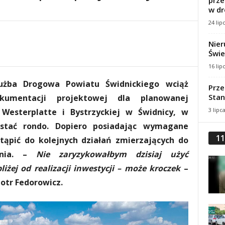
prze
w dr
24 lip
Nier
Świe
16 lip
użba Drogowa Powiatu Świdnickiego wciąż
Prze
Stan
kumentacji projektowej dla planowanej
3 lipc
Westerplatte i Bystrzyckiej w Świdnicy, w
stać rondo. Dopiero posiadając wymagane
11
ąpić do kolejnych działań zmierzających do
ania. –
Nie zaryzykowałbym dzisiaj użyć
liżej od realizacji inwestycji – może kroczek
–
iotr Fedorowicz.