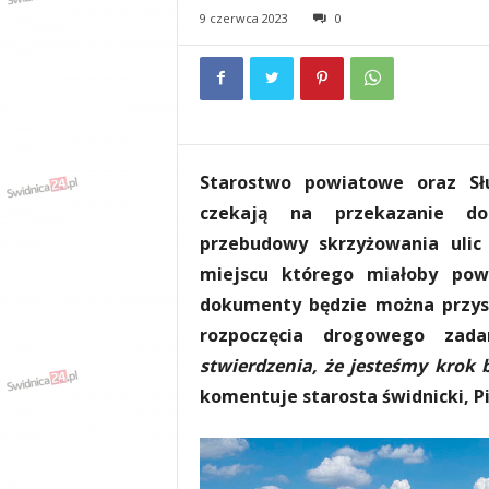
e
9 czerwca 2023
0
n
i
a
,
i
n
f
Starostwo powiatowe oraz Sł
o
czekają na przekazanie do
r
m
przebudowy skrzyżowania ulic 
a
miejscu którego miałoby pow
c
dokumenty będzie można przyst
j
e
rozpoczęcia drogowego zad
,
stwierdzenia, że jesteśmy krok b
r
komentuje starosta świdnicki, P
o
z
r
y