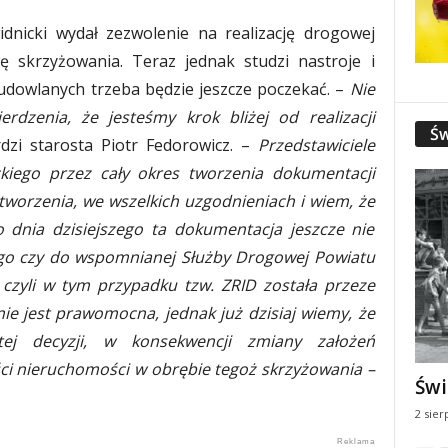
dnicki wydał zezwolenie na realizację drogowej
ę skrzyżowania. Teraz jednak studzi nastroje i
budowlanych trzeba będzie jeszcze poczekać. –
Nie
erdzenia, że jesteśmy krok bliżej od realizacji
Św
dzi starosta Piotr Fedorowicz. –
Przedstawiciele
kiego przez cały okres tworzenia dokumentacji
 tworzenia, we wszelkich uzgodnieniach i wiem, że
o dnia dzisiejszego ta dokumentacja jeszcze nie
go czy do wspomnianej Służby Drogowej Powiatu
 czyli w tym przypadku tzw. ZRID
została przeze
ie jest prawomocna, jednak już dzisiaj wiemy, że
ej decyzji, w konsekwencji zmiany założeń
ci nieruchomości w obrębie tegoż skrzyżowania –
Świ
2 sier