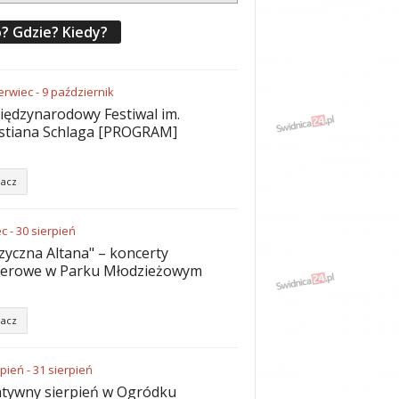
? Gdzie? Kiedy?
erwiec
-
9
październik
iędzynarodowy Festiwal im.
stiana Schlaga [PROGRAM]
acz
ec
-
30
sierpień
yczna Altana" – koncerty
nerowe w Parku Młodzieżowym
acz
rpień
-
31
sierpień
tywny sierpień w Ogródku