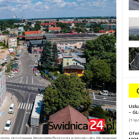
Usłu
– GL
21 lip
Ofer
strony skrzyżowania Westerplatte/Bystrzycka w kierunku ulicy Kliczkowskiej