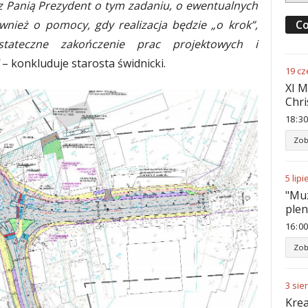
z Panią Prezydent o tym zadaniu, o ewentualnych
nież o pomocy, gdy realizacja będzie „o krok”,
Co
tateczne zakończenie prac projektowych i
– konkluduje starosta świdnicki.
19
cz
XI M
Chri
18
:
30
Zob
5
lipi
"Muz
ple
16
:
00
Zob
3
sie
Krea