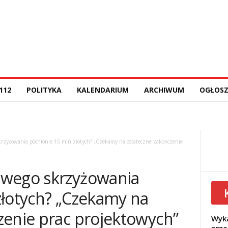
112
POLITYKA
KALENDARIUM
ARCHIWUM
OGŁOSZ
rzyżowania pochłonie 15 mln złotych? „Czekamy na ostateczne zakończenie
iwego skrzyżowania
złotych? „Czekamy na
zenie prac projektowych”
Wyka