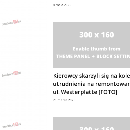
w
8 maja 2026
k
a
,
k
u
l
t
u
r
a
,
p
Kierowcy skarżyli się na kol
o
utrudnienia na remontowan
l
ul. Westerplatte [FOTO]
i
t
20 marca 2026
y
k
a
,
w