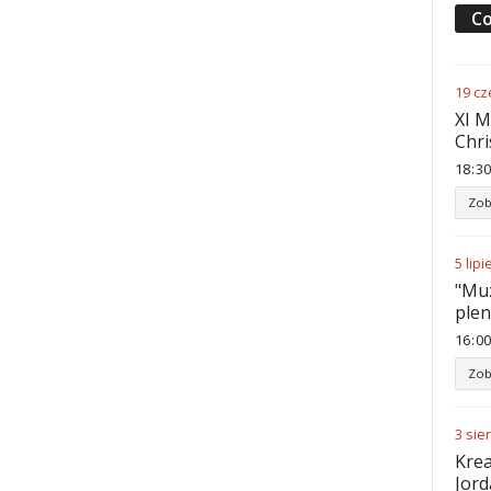
Co
19
cz
XI M
Chri
18
:
30
Zob
5
lipi
"Muz
ple
16
:
00
Zob
3
sie
Krea
Jord