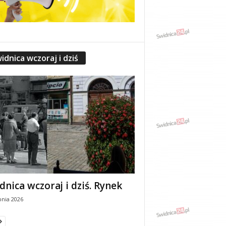
idnica wczoraj i dziś
dnica wczoraj i dziś. Rynek
pnia 2026