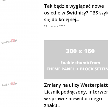
e
Tak będzie wyglądać nowe
n
osiedle w Świdnicy? TBS szy
i
a
się do kolejnej...
,
23 czerwca 2026
i
n
f
o
r
m
a
c
j
e
,
r
​Zmiany na ulicy Westerplatt
o
Licznik podłączony, interwe
z
w sprawie niewidocznego
r
y
znaku...