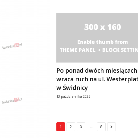
Po ponad dwóch miesiącach
wraca ruch na ul. Westerpla
w Świdnicy
13 października 2025
...
1
2
3
8