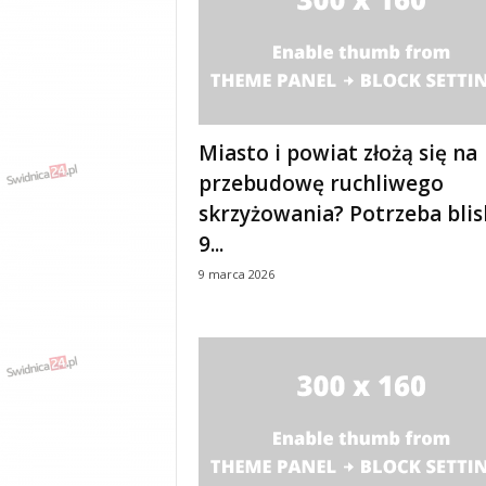
y
w
i
a
d
y
Miasto i powiat złożą się na
,
w
przebudowę ruchliwego
y
skrzyżowania? Potrzeba blis
p
9...
a
d
9 marca 2026
k
i