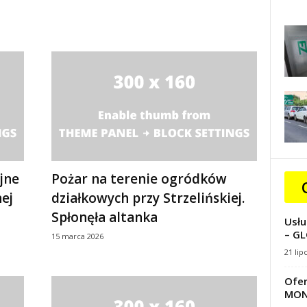
ejne
Pożar na terenie ogródków
ej
działkowych przy Strzelińskiej.
Spłonęła altanka
Usłu
– GL
15 marca 2026
21 lip
Ofer
MON