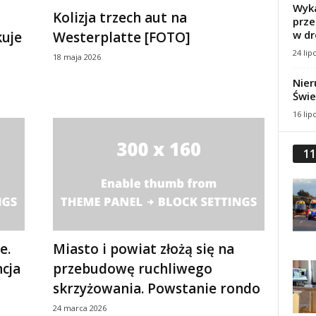
Wyka
Kolizja trzech aut na
prze
w dr
kuje
Westerplatte [FOTO]
24 lip
18 maja 2026
Nier
Świe
16 lip
11
e.
Miasto i powiat złożą się na
ncja
przebudowę ruchliwego
skrzyżowania. Powstanie rondo
24 marca 2026