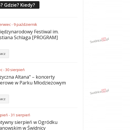
? Gdzie? Kiedy?
erwiec
-
9
październik
iędzynarodowy Festiwal im.
stiana Schlaga [PROGRAM]
acz
ec
-
30
sierpień
yczna Altana" – koncerty
nerowe w Parku Młodzieżowym
acz
rpień
-
31
sierpień
tywny sierpień w Ogródku
anowskim w Świdnicy