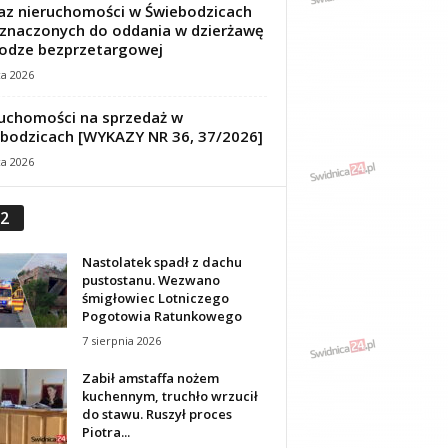
z nieruchomości w Świebodzicach
znaczonych do oddania w dzierżawę
odze bezprzetargowej
ca 2026
uchomości na sprzedaż w
bodzicach [WYKAZY NR 36, 37/2026]
ca 2026
2
Nastolatek spadł z dachu
pustostanu. Wezwano
śmigłowiec Lotniczego
Pogotowia Ratunkowego
7 sierpnia 2026
Zabił amstaffa nożem
kuchennym, truchło wrzucił
do stawu. Ruszył proces
Piotra...