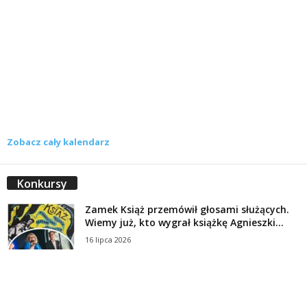
Zobacz cały kalendarz
Konkursy
Zamek Książ przemówił głosami służących.
Wiemy już, kto wygrał książkę Agnieszki...
16 lipca 2026
Historie służących Zamku Książ. Wygraj
najnowszą książkę Świdniczanki Agnieszki
Dobkiewicz