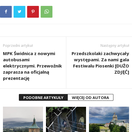
Poprzedni artykuł
Następny artykuł
MPK Świdnica z nowymi
Przedszkolaki zachwycały
autobusami
występami. Za nami gala
elektrycznymi. Przewoźnik
Festiwalu Piosenki [DUŻO
zaprasza na oficjalną
ZDJĘĆ]
prezentację
PODOBNE ARTYKUŁY
WIĘCEJ OD AUTORA