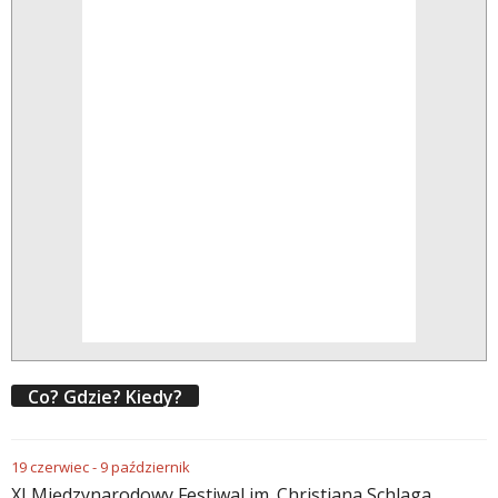
Co? Gdzie? Kiedy?
19
czerwiec
-
9
październik
XI Międzynarodowy Festiwal im. Christiana Schlaga