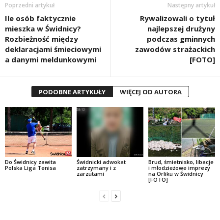
Poprzedni artykuł
Następny artykuł
Ile osób faktycznie
Rywalizowali o tytuł
mieszka w Świdnicy?
najlepszej drużyny
Rozbieżność między
podczas gminnych
deklaracjami śmieciowymi
zawodów strażackich
a danymi meldunkowymi
[FOTO]
PODOBNE ARTYKUŁY
WIĘCEJ OD AUTORA
Do Świdnicy zawita
Świdnicki adwokat
Brud, śmietnisko, libacje
Polska Liga Tenisa
zatrzymany i z
i młodzieżowe imprezy
zarzutami
na Orliku w Świdnicy
[FOTO]