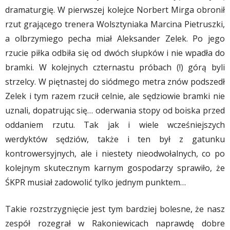
dramaturgię. W pierwszej kolejce Norbert Mirga obronił
rzut grającego trenera Wolsztyniaka Marcina Pietruszki,
a olbrzymiego pecha miał Aleksander Zelek. Po jego
rzucie piłka odbiła się od dwóch słupków i nie wpadła do
bramki. W kolejnych czternastu próbach (!) górą byli
strzelcy. W piętnastej do siódmego metra znów podszedł
Zelek i tym razem rzucił celnie, ale sędziowie bramki nie
uznali, dopatrując się… oderwania stopy od boiska przed
oddaniem rzutu. Tak jak i wiele wcześniejszych
werdyktów sędziów, także i ten był z gatunku
kontrowersyjnych, ale i niestety nieodwołalnych, co po
kolejnym skutecznym karnym gospodarzy sprawiło, że
ŚKPR musiał zadowolić tylko jednym punktem…
Takie rozstrzygnięcie jest tym bardziej bolesne, że nasz
zespół rozegrał w Rakoniewicach naprawdę dobre