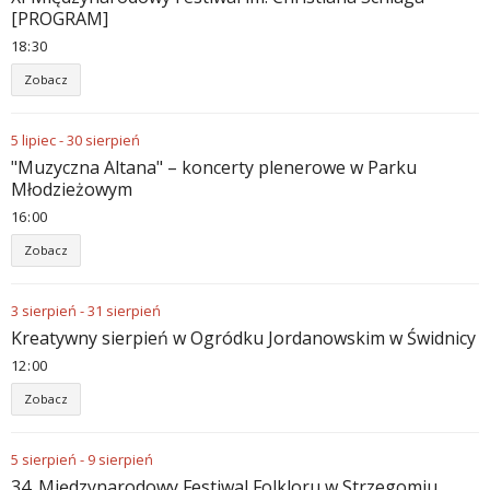
[PROGRAM]
18
:
30
Zobacz
5
lipiec
-
30
sierpień
"Muzyczna Altana" – koncerty plenerowe w Parku
Młodzieżowym
16
:
00
Zobacz
3
sierpień
-
31
sierpień
Kreatywny sierpień w Ogródku Jordanowskim w Świdnicy
12
:
00
Zobacz
5
sierpień
-
9
sierpień
34. Międzynarodowy Festiwal Folkloru w Strzegomiu