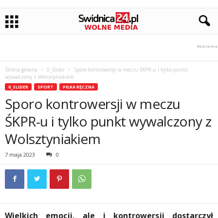
Strona główna
0_Slider
Sporo kontrowersji w meczu ŚKPR-u i tylko punkt
wywalczony z Wolsztyniakiem
0_SLIDER
SPORT
PIŁKA RĘCZNA
Sporo kontrowersji w meczu
ŚKPR-u i tylko punkt wywalczony z
Wolsztyniakiem
7 maja 2023
0
Wielkich emocji, ale i kontrowersji dostarczył