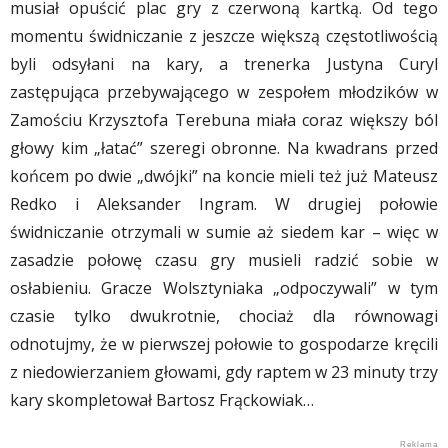
musiał opuścić plac gry z czerwoną kartką. Od tego
momentu świdniczanie z jeszcze większą częstotliwością
byli odsyłani na kary, a trenerka Justyna Curyl
zastępująca przebywającego w zespołem młodzików w
Zamościu Krzysztofa Terebuna miała coraz większy ból
głowy kim „łatać” szeregi obronne. Na kwadrans przed
końcem po dwie „dwójki” na koncie mieli też już Mateusz
Redko i Aleksander Ingram. W drugiej połowie
świdniczanie otrzymali w sumie aż siedem kar – więc w
zasadzie połowę czasu gry musieli radzić sobie w
osłabieniu. Gracze Wolsztyniaka „odpoczywali” w tym
czasie tylko dwukrotnie, chociaż dla równowagi
odnotujmy, że w pierwszej połowie to gospodarze kręcili
z niedowierzaniem głowami, gdy raptem w 23 minuty trzy
kary skompletował Bartosz Frąckowiak…