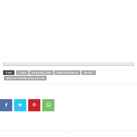
TAGI
I LIGA
PIŁKA RĘCZNA
ŚKPR ŚWIDNICA
SPORT
WOLSZTYNIAK WOLSZTYN