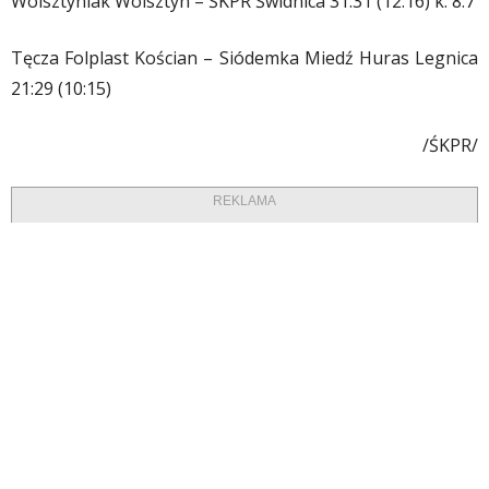
Wolsztyniak Wolsztyn – ŚKPR Świdnica 31:31 (12:16) k. 8:7
Tęcza Folplast Kościan – Siódemka Miedź Huras Legnica
21:29 (10:15)
/ŚKPR/
REKLAMA