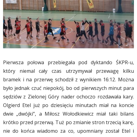
Pierwsza połowa przebiegała pod dyktando ŚKPR-u,
który niemal cały czas utrzymywał przewagę kilku
bramek i na przerwę schodził z wynikiem 16:12. Można
było jednak czuć niepokój, bo od pierwszych minut para
sędziów z Zielonej Góry nader ochoczo rozdawała kary.
Olgierd Etel już po dziesięciu minutach miał na koncie
dwie „dwójki”, a Miłosz Wołodkiewicz miał taki bilans
krótko przed przerwą. Tuż po zmianie stron trzecią karę,
nie do końca wiadomo za co, upomniany został Etel i