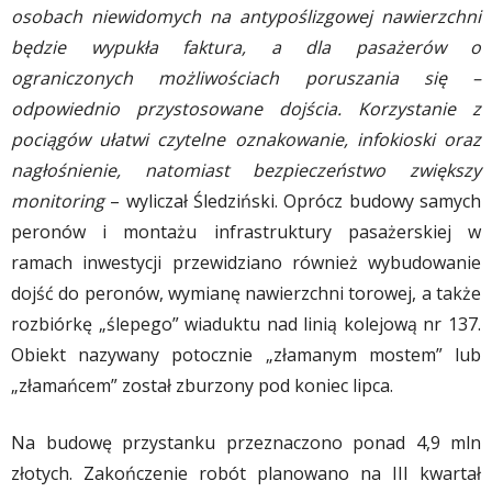
osobach niewidomych na antypoślizgowej nawierzchni
będzie wypukła faktura, a dla pasażerów o
ograniczonych możliwościach poruszania się –
odpowiednio przystosowane dojścia. Korzystanie z
pociągów ułatwi czytelne oznakowanie, infokioski oraz
nagłośnienie, natomiast bezpieczeństwo zwiększy
monitoring
– wyliczał Śledziński. Oprócz budowy samych
peronów i montażu infrastruktury pasażerskiej w
ramach inwestycji przewidziano również wybudowanie
dojść do peronów, wymianę nawierzchni torowej, a także
rozbiórkę „ślepego” wiaduktu nad linią kolejową nr 137.
Obiekt nazywany potocznie „złamanym mostem” lub
„złamańcem” został zburzony pod koniec lipca.
Na budowę przystanku przeznaczono ponad 4,9 mln
złotych. Zakończenie robót planowano na III kwartał