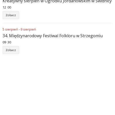
Kreatywny sierpień w Ogródku Jordanowskim w Świdnicy
12
00
Zobacz
5
sierpień
-
9
sierpień
34. Międzynarodowy Festiwal Folkloru w Strzegomiu
09
30
Zobacz