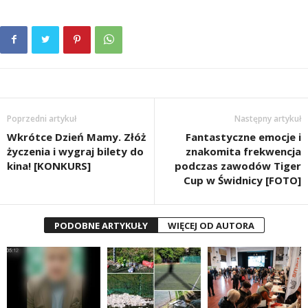
Poprzedni artykuł
Następny artykuł
Wkrótce Dzień Mamy. Złóż
Fantastyczne emocje i
życzenia i wygraj bilety do
znakomita frekwencja
kina! [KONKURS]
podczas zawodów Tiger
Cup w Świdnicy [FOTO]
PODOBNE ARTYKUŁY
WIĘCEJ OD AUTORA