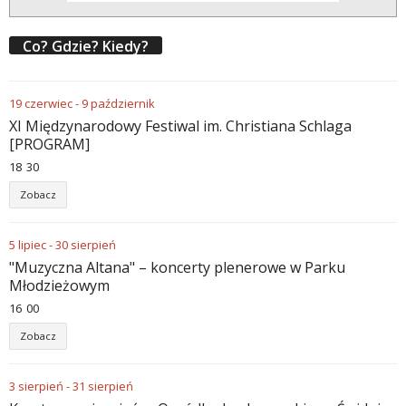
Co? Gdzie? Kiedy?
19
czerwiec
-
9
październik
XI Międzynarodowy Festiwal im. Christiana Schlaga
[PROGRAM]
18
30
Zobacz
5
lipiec
-
30
sierpień
"Muzyczna Altana" – koncerty plenerowe w Parku
Młodzieżowym
16
00
Zobacz
3
sierpień
-
31
sierpień