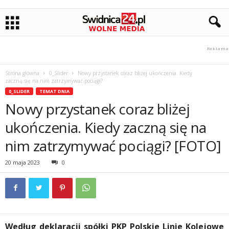
Strona główna
0_Slider
Nowy przystanek coraz bliżej ukończenia. Kiedy
zaczną się na nim zatrzymywać pociągi?
0_SLIDER
TEMAT DNIA
Nowy przystanek coraz bliżej
ukończenia. Kiedy zaczną się na
nim zatrzymywać pociągi? [FOTO]
20 maja 2023
0
Według deklaracji spółki PKP Polskie Linie Kolejowe