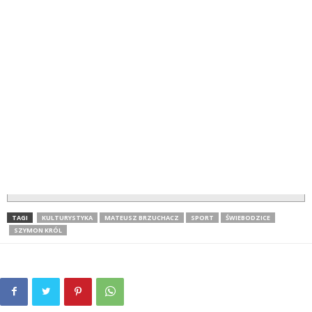
TAGI
KULTURYSTYKA
MATEUSZ BRZUCHACZ
SPORT
ŚWIEBODZICE
SZYMON KRÓL