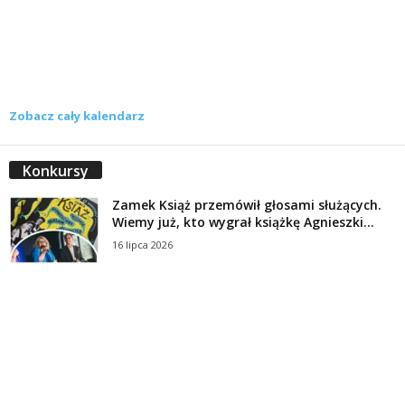
Zobacz cały kalendarz
Konkursy
Zamek Książ przemówił głosami służących.
Wiemy już, kto wygrał książkę Agnieszki...
16 lipca 2026
Historie służących Zamku Książ. Wygraj
najnowszą książkę Świdniczanki Agnieszki
Dobkiewicz
5 lipca 2026
Polityka prywatności
Kontakt