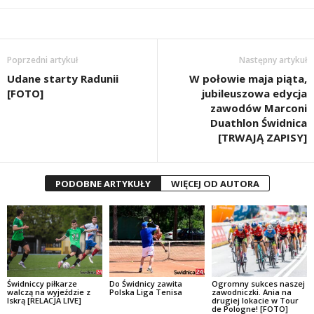
Poprzedni artykuł
Następny artykuł
Udane starty Radunii
W połowie maja piąta,
[FOTO]
jubileuszowa edycja
zawodów Marconi
Duathlon Świdnica
[TRWAJĄ ZAPISY]
PODOBNE ARTYKUŁY
WIĘCEJ OD AUTORA
Świdniccy piłkarze
Do Świdnicy zawita
Ogromny sukces naszej
walczą na wyjeździe z
Polska Liga Tenisa
zawodniczki. Ania na
Iskrą [RELACJA LIVE]
drugiej lokacie w Tour
de Pologne! [FOTO]