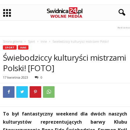
Strona główna
Sport
Inne
Świebodziccy kulturyści mistrzami Polski!
SPORT
INNE
Świebodziccy kulturyści mistrzami
Polski! [FOTO]
17 kwietnia 2023
0
To był fantastyczny weekend dla dwóch naszych
kulturystów reprezentujących barwy Klubu