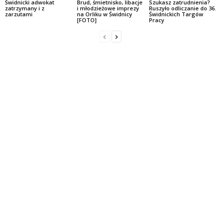
Świdnicki adwokat
Brud, śmietnisko, libacje
Szukasz zatrudnienia?
zatrzymany i z
i młodzieżowe imprezy
Ruszyło odliczanie do 36.
zarzutami
na Orliku w Świdnicy
Świdnickich Targów
[FOTO]
Pracy