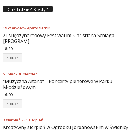
Co? Gdzie? Kiedy?
19
czerwiec
-
9
październik
XI Międzynarodowy Festiwal im. Christiana Schlaga
[PROGRAM]
18
30
Zobacz
5
lipiec
-
30
sierpień
"Muzyczna Altana" – koncerty plenerowe w Parku
Młodzieżowym
16
00
Zobacz
3
sierpień
-
31
sierpień
Kreatywny sierpień w Ogródku Jordanowskim w Świdnicy