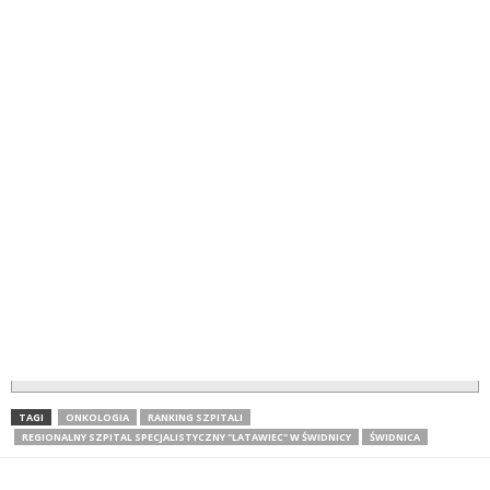
TAGI
ONKOLOGIA
RANKING SZPITALI
REGIONALNY SZPITAL SPECJALISTYCZNY "LATAWIEC" W ŚWIDNICY
ŚWIDNICA