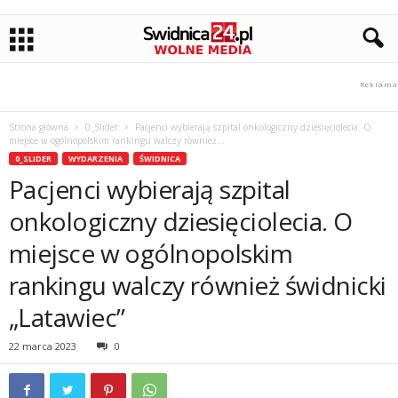
Strona główna
0_Slider
Pacjenci wybierają szpital onkologiczny dziesięciolecia. O
miejsce w ogólnopolskim rankingu walczy również...
0_SLIDER
WYDARZENIA
ŚWIDNICA
Pacjenci wybierają szpital
onkologiczny dziesięciolecia. O
miejsce w ogólnopolskim
rankingu walczy również świdnicki
„Latawiec”
22 marca 2023
0