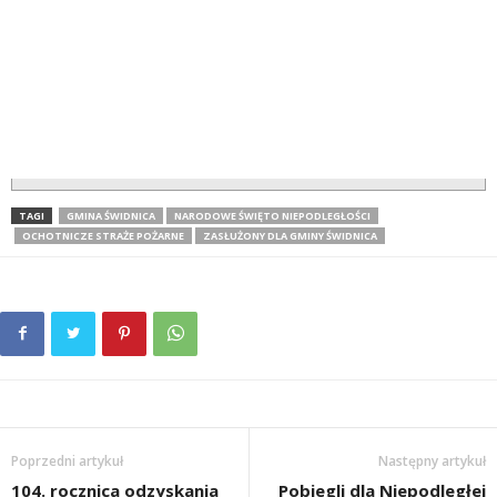
TAGI
GMINA ŚWIDNICA
NARODOWE ŚWIĘTO NIEPODLEGŁOŚCI
OCHOTNICZE STRAŻE POŻARNE
ZASŁUŻONY DLA GMINY ŚWIDNICA
Poprzedni artykuł
Następny artykuł
104. rocznica odzyskania
Pobiegli dla Niepodległej