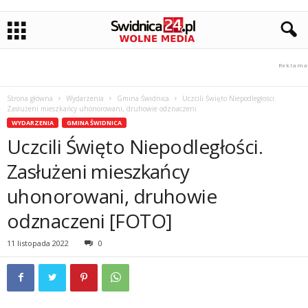
Strona główna
Wydarzenia
Gmina Świdnica
Uczcili Święto Niepodległości.
Zasłużeni mieszkańcy uhonorowani, druhowie odznaczeni
WYDARZENIA
GMINA ŚWIDNICA
Uczcili Święto Niepodległości.
Zasłużeni mieszkańcy
uhonorowani, druhowie
odznaczeni [FOTO]
11 listopada 2022
0