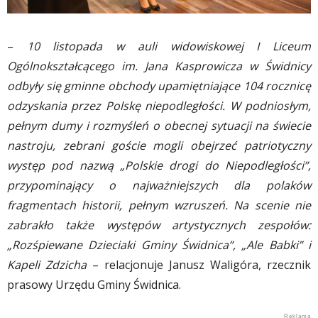
–
10 listopada w auli widowiskowej I Liceum
Ogólnokształcącego im. Jana Kasprowicza w Świdnicy
odbyły się gminne obchody upamiętniające 104 rocznicę
odzyskania przez Polskę niepodległości. W podniosłym,
pełnym dumy i rozmyśleń o obecnej sytuacji na świecie
nastroju, zebrani goście mogli obejrzeć patriotyczny
występ pod nazwą „Polskie drogi do Niepodległości”,
przypominający o najważniejszych dla polaków
fragmentach historii, pełnym wzruszeń. Na scenie nie
zabrakło także występów artystycznych zespołów:
„Rozśpiewane Dzieciaki Gminy Świdnica”, „Ale Babki” i
Kapeli Zdzicha
– relacjonuje Janusz Waligóra, rzecznik
prasowy Urzędu Gminy Świdnica.