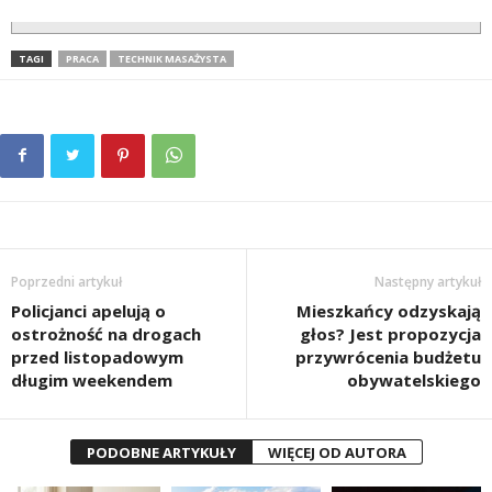
TAGI
PRACA
TECHNIK MASAŻYSTA
Poprzedni artykuł
Następny artykuł
Policjanci apelują o
Mieszkańcy odzyskają
ostrożność na drogach
głos? Jest propozycja
przed listopadowym
przywrócenia budżetu
długim weekendem
obywatelskiego
PODOBNE ARTYKUŁY
WIĘCEJ OD AUTORA