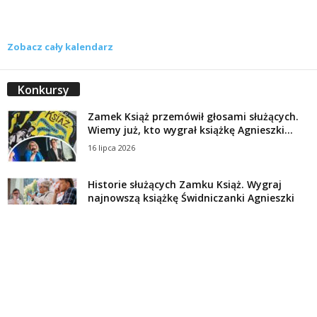
Zobacz cały kalendarz
Konkursy
Zamek Książ przemówił głosami służących.
Wiemy już, kto wygrał książkę Agnieszki...
16 lipca 2026
Historie służących Zamku Książ. Wygraj
najnowszą książkę Świdniczanki Agnieszki
Dobkiewicz
5 lipca 2026
Polityka prywatności
Kontakt
© Wydawca: Portal Swidnica24.pl, Marek Kowalski, Rynek 33/4, 58-100 Świdnica.
Redakcja Swidnica24.pl zastrzega sobie prawo do redagowania