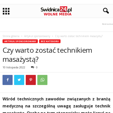
Strona główna
Artykuł sponsorowany
Czy warto zostać technikiem masażystą?
ARTYKUŁ SPONSOROWANY
BEZ KATEGORII
Czy warto zostać technikiem
masażystą?
10 listopada 2022
0
Wśród technicznych zawodów związanych z branżą
medyczną na szczególną uwagę zasługuje technik