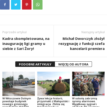
Poprzedni artykuł
Następny artykuł
Kadra skompletowana, na
Michał Dworczyk złożył
inaugurację ligi gramy u
rezygnację z funkcji szefa
siebie z Sari Żory!
kancelarii premiera
PODOBNE ARTYKUŁY
WIĘCEJ OD AUTORA
W Witoszowie Dolnym
W sobotę zabrzmią
Żywa lekcja historii,
powstaje budynek
syreny alarmowe.
przysmaki z Małopolski i
nowego gminnego
Wyjątkowy sygnał i
integracja. Zbliża się
przedszkola [FOTO]
obchody 82. rocznicy
Dzień Sąsiada w