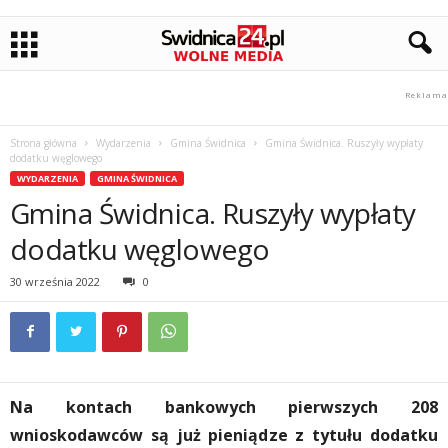
Strona główna
Wydarzenia
Gmina Świdnica
Gmina Świdnica. Ruszyły wypłaty
dodatku węglowego
WYDARZENIA
GMINA ŚWIDNICA
Gmina Świdnica. Ruszyły wypłaty
dodatku węglowego
30 września 2022
0
Na kontach bankowych pierwszych 208
wnioskodawców są już pieniądze z tytułu dodatku