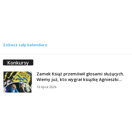
Zobacz cały kalendarz
Konkursy
Zamek Książ przemówił głosami służących.
Wiemy już, kto wygrał książkę Agnieszki...
16 lipca 2026
Historie służących Zamku Książ. Wygraj
najnowszą książkę Świdniczanki Agnieszki
Dobkiewicz
5 lipca 2026