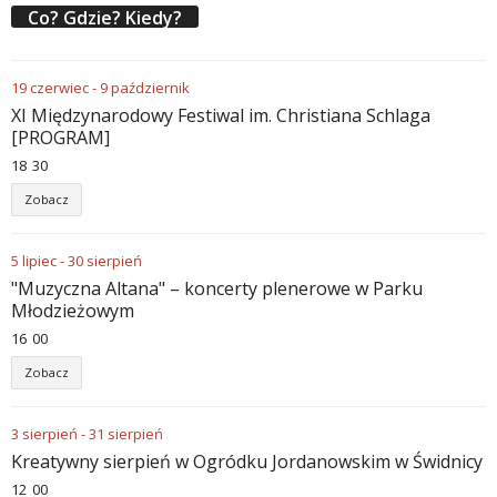
Co? Gdzie? Kiedy?
19
czerwiec
-
9
październik
XI Międzynarodowy Festiwal im. Christiana Schlaga
[PROGRAM]
18
:
30
Zobacz
5
lipiec
-
30
sierpień
"Muzyczna Altana" – koncerty plenerowe w Parku
Młodzieżowym
16
:
00
Zobacz
3
sierpień
-
31
sierpień
Kreatywny sierpień w Ogródku Jordanowskim w Świdnicy
12
:
00