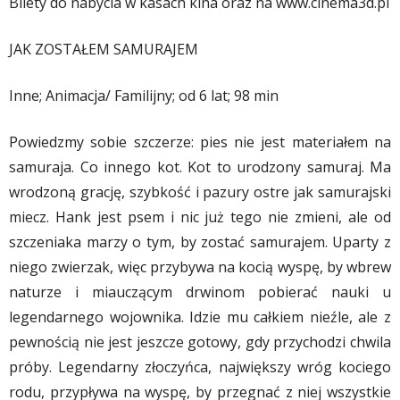
Bilety do nabycia w kasach kina oraz na www.cinema3d.pl
JAK ZOSTAŁEM SAMURAJEM
Inne; Animacja/ Familijny; od 6 lat; 98 min
Powiedzmy sobie szczerze: pies nie jest materiałem na
samuraja. Co innego kot. Kot to urodzony samuraj. Ma
wrodzoną grację, szybkość i pazury ostre jak samurajski
miecz. Hank jest psem i nic już tego nie zmieni, ale od
szczeniaka marzy o tym, by zostać samurajem. Uparty z
niego zwierzak, więc przybywa na kocią wyspę, by wbrew
naturze i miauczącym drwinom pobierać nauki u
legendarnego wojownika. Idzie mu całkiem nieźle, ale z
pewnością nie jest jeszcze gotowy, gdy przychodzi chwila
próby. Legendarny złoczyńca, największy wróg kociego
rodu, przypływa na wyspę, by przegnać z niej wszystkie