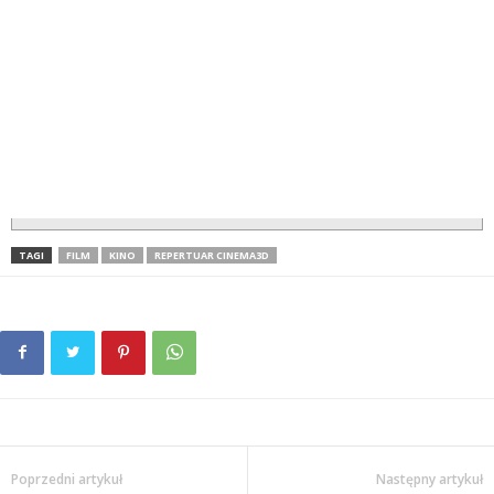
TAGI
FILM
KINO
REPERTUAR CINEMA3D
Poprzedni artykuł
Następny artykuł