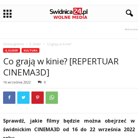
Strona główna
0_Slider
Co grają w kinie?
0_SLIDER
KULTURA
Co grają w kinie? [REPERTUAR
CINEMA3D]
16 września 2022
0
Sprawdź, jakie filmy będzie można obejrzeć w
świdnickim CINEMA3D od 16 do 22 września 2022