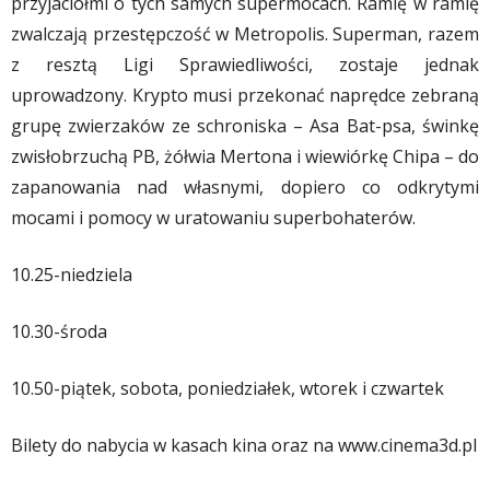
przyjaciółmi o tych samych supermocach. Ramię w ramię
zwalczają przestępczość w Metropolis. Superman, razem
z resztą Ligi Sprawiedliwości, zostaje jednak
uprowadzony. Krypto musi przekonać naprędce zebraną
grupę zwierzaków ze schroniska – Asa Bat-psa, świnkę
zwisłobrzuchą PB, żółwia Mertona i wiewiórkę Chipa – do
zapanowania nad własnymi, dopiero co odkrytymi
mocami i pomocy w uratowaniu superbohaterów.
10.25-niedziela
10.30-środa
10.50-piątek, sobota, poniedziałek, wtorek i czwartek
Bilety do nabycia w kasach kina oraz na www.cinema3d.pl