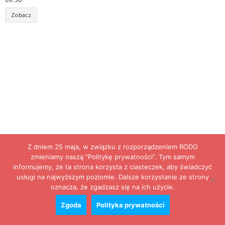
Zobacz
Z dniem 25 maja, w związku z rozporządzeniem RODO
zmieniamy naszą "Politykę prywatności". Tym samym
informujemy, że ta strona korzysta z ciasteczek, aby świadczyć
usługi na najwyższym poziomie. Dalsze korzystanie ze strony
oznacza, że zgadzasz się na ich użycie.
Zgoda
Polityka prywatności