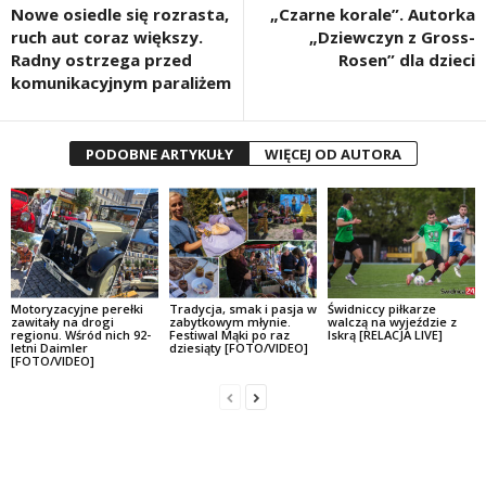
Nowe osiedle się rozrasta,
„Czarne korale”. Autorka
ruch aut coraz większy.
„Dziewczyn z Gross-
Radny ostrzega przed
Rosen” dla dzieci
komunikacyjnym paraliżem
PODOBNE ARTYKUŁY
WIĘCEJ OD AUTORA
Motoryzacyjne perełki
Tradycja, smak i pasja w
Świdniccy piłkarze
zawitały na drogi
zabytkowym młynie.
walczą na wyjeździe z
regionu. Wśród nich 92-
Festiwal Mąki po raz
Iskrą [RELACJA LIVE]
letni Daimler
dziesiąty [FOTO/VIDEO]
[FOTO/VIDEO]