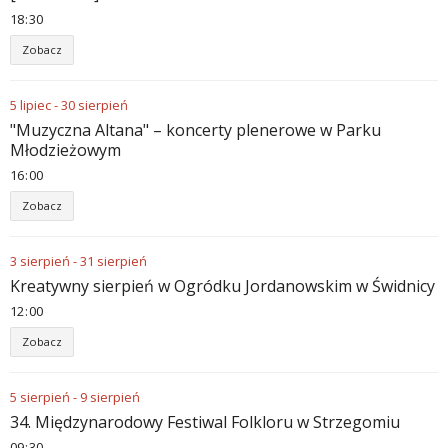
18
:
30
Zobacz
5
lipiec
-
30
sierpień
"Muzyczna Altana" – koncerty plenerowe w Parku
Młodzieżowym
16
:
00
Zobacz
3
sierpień
-
31
sierpień
Kreatywny sierpień w Ogródku Jordanowskim w Świdnicy
12
:
00
Zobacz
5
sierpień
-
9
sierpień
34. Międzynarodowy Festiwal Folkloru w Strzegomiu
09
:
30