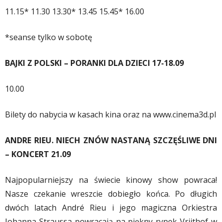
11.15* 11.30 13.30* 13.45 15.45* 16.00
*seanse tylko w sobotę
BAJKI Z POLSKI – PORANKI DLA DZIECI 17-18.09
10.00
Bilety do nabycia w kasach kina oraz na www.cinema3d.pl
ANDRE RIEU. NIECH ZNÓW NASTANĄ SZCZĘŚLIWE DNI
– KONCERT 21.09
Najpopularniejszy na świecie kinowy show powraca!
Nasze czekanie wreszcie dobiegło końca. Po długich
dwóch latach André Rieu i jego magiczna Orkiestra
Johanna Straussa powracają na piękny rynek Vrijthof w