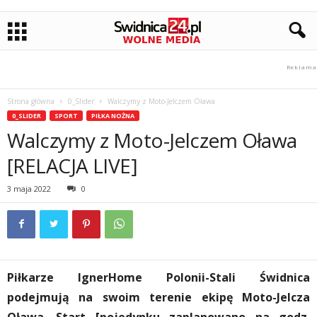
Strona główna
0_Slider
Walczymy z Moto-Jelczem Oława
0_SLIDER
SPORT
PIŁKA NOŻNA
Walczymy z Moto-Jelczem Oława
[RELACJA LIVE]
3 maja 2022
0
Piłkarze IgnerHome Polonii-Stali Świdnica
podejmują na swoim terenie ekipę Moto-Jelcza