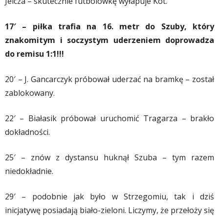
Jelcza – skutecznie futbolówkę wyłapuje Kot.
17′ – piłka trafia na 16. metr do Szuby, który
znakomitym i soczystym uderzeniem doprowadza
do remisu 1:1!!!
20′ – J. Gancarczyk próbował uderzać na bramkę – został
zablokowany.
22′ – Białasik próbował uruchomić Tragarza – brakło
dokładności.
25′ – znów z dystansu huknął Szuba – tym razem
niedokładnie.
29′ – podobnie jak było w Strzegomiu, tak i dziś
inicjatywę posiadają biało-zieloni. Liczymy, że przełoży się