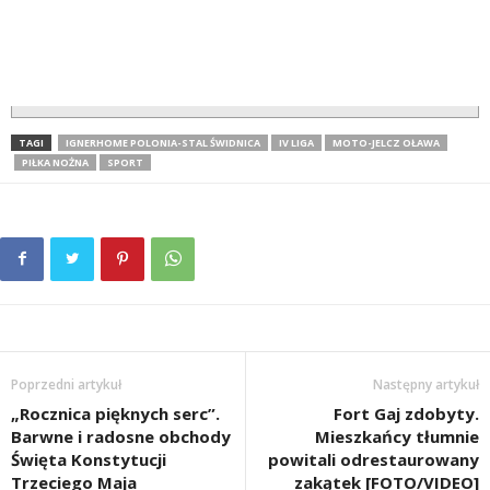
TAGI
IGNERHOME POLONIA-STAL ŚWIDNICA
IV LIGA
MOTO-JELCZ OŁAWA
PIŁKA NOŻNA
SPORT
Poprzedni artykuł
Następny artykuł
„Rocznica pięknych serc”.
Fort Gaj zdobyty.
Barwne i radosne obchody
Mieszkańcy tłumnie
Święta Konstytucji
powitali odrestaurowany
Trzeciego Maja
zakątek [FOTO/VIDEO]