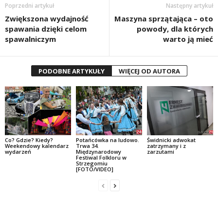
Poprzedni artykuł
Następny artykuł
Zwiększona wydajność
Maszyna sprzątająca – oto
spawania dzięki celom
powody, dla których
spawalniczym
warto ją mieć
PODOBNE ARTYKUŁY
WIĘCEJ OD AUTORA
Co? Gdzie? Kiedy?
Potańcówka na ludowo.
Świdnicki adwokat
Weekendowy kalendarz
Trwa 34.
zatrzymany i z
wydarzeń
Międzynarodowy
zarzutami
Festiwal Folkloru w
Strzegomiu
[FOTO/VIDEO]