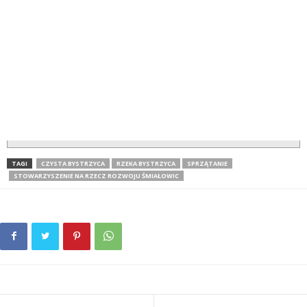
TAGI
CZYSTA BYSTRZYCA
RZEKA BYSTRZYCA
SPRZĄTANIE
STOWARZYSZENIE NA RZECZ ROZWOJU ŚMIAŁOWIC