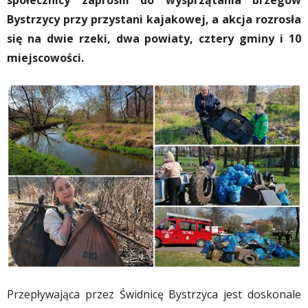
społecznicy zaprosili do wysprzątania brzegów
Bystrzycy przy przystani kajakowej, a akcja rozrosła
się na dwie rzeki, dwa powiaty, cztery gminy i 10
miejscowości.
Przepływająca przez Świdnicę Bystrzyca jest doskonale