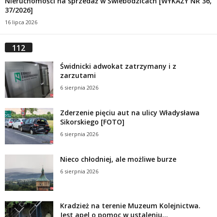
Nieruchomości na sprzedaż w Świebodzicach [WYKAZY NR 36,
37/2026]
16 lipca 2026
112
Świdnicki adwokat zatrzymany i z
zarzutami
6 sierpnia 2026
Zderzenie pięciu aut na ulicy Władysława
Sikorskiego [FOTO]
6 sierpnia 2026
Nieco chłodniej, ale możliwe burze
6 sierpnia 2026
Kradzież na terenie Muzeum Kolejnictwa.
Jest apel o pomoc w ustaleniu...