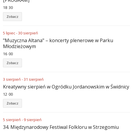
[PROGRAM]
18
:
30
Zobacz
5
lipiec
-
30
sierpień
"Muzyczna Altana" – koncerty plenerowe w Parku
Młodzieżowym
16
:
00
Zobacz
3
sierpień
-
31
sierpień
Kreatywny sierpień w Ogródku Jordanowskim w Świdnicy
12
:
00
Zobacz
5
sierpień
-
9
sierpień
34. Międzynarodowy Festiwal Folkloru w Strzegomiu