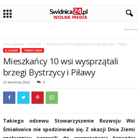
Strona główna
0_Slider
Mieszkańcy 10 wsi wysprzątali brzegi Bystrzycy i Piławy
0_SLIDER
TEMAT DNIA
Mieszkańcy 10 wsi wysprzątali
brzegi Bystrzycy i Piławy
25 kwietnia 2022
0
Takiego odzewu Stowarzyszenie Rozwoju Wsi
Śmiałowice nie spodziewało się. Z okazji Dnia Ziemi