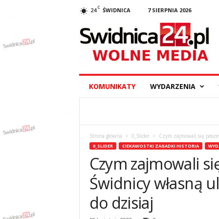
C
24
ŚWIDNICA
7 SIERPNIA 2026
S
w
i
d
n
i
c
KOMUNIKATY
WYDARZENIA
a
2
4
.
p
Strona główna
0_Slider
Czym zajmowali się poszewn
l
0_SLIDER
CIEKAWOSTKI ZAGADKI HISTORIA
WYD
–
Czym zajmowali si
w
y
Świdnicy własną uli
d
a
do dzisiaj
r
z