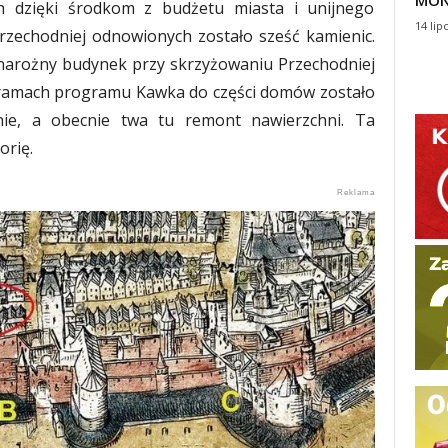
MON
h dzięki środkom z budżetu miasta i unijnego
14 lip
Przechodniej odnowionych zostało sześć kamienic.
narożny budynek przy skrzyżowaniu Przechodniej
w ramach programu Kawka do części domów zostało
ie, a obecnie twa tu remont nawierzchni. Ta
orię.