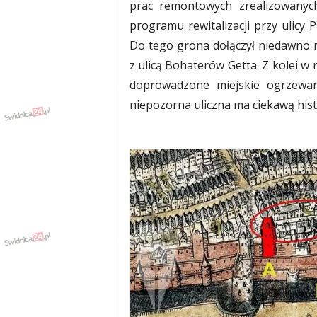
prac remontowych zrealizowanyc
y
programu rewitalizacji przy ulicy 
w
i
Do tego grona dołączył niedawno 
a
z ulicą Bohaterów Getta. Z kolei 
d
doprowadzone miejskie ogrzewan
y
,
niepozorna uliczna ma ciekawą hist
w
y
p
a
d
k
i