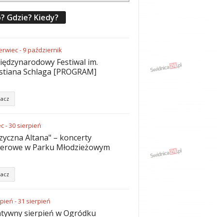
? Gdzie? Kiedy?
erwiec
-
9
październik
iędzynarodowy Festiwal im.
stiana Schlaga [PROGRAM]
acz
ec
-
30
sierpień
yczna Altana" – koncerty
nerowe w Parku Młodzieżowym
acz
rpień
-
31
sierpień
tywny sierpień w Ogródku