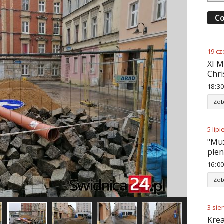
Co
19
cz
XI M
Chri
18
30
Zob
5
lipi
"Muz
ple
16
00
Zob
3
sie
Krea