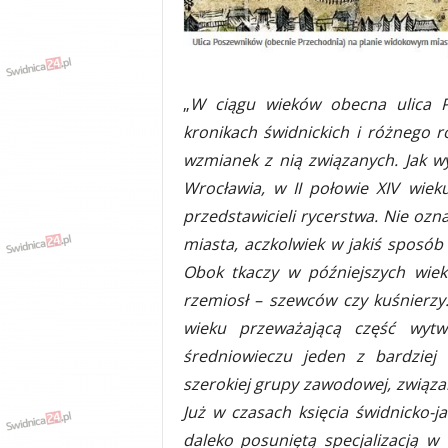
„
W ciągu wieków obecna ulica P
kronikach świdnickich i różnego r
wzmianek z nią związanych. Jak w
Wrocławia, w II połowie XIV wieku
przedstawicieli rycerstwa. Nie ozn
miasta, aczkolwiek w jakiś sposób 
Obok tkaczy w późniejszych wiek
rzemiosł – szewców czy kuśnierzy
wieku przeważającą część wyt
średniowieczu jeden z bardziej 
szerokiej grupy zawodowej, związ
Już w czasach księcia świdnicko-
daleko posuniętą specjalizacją w 