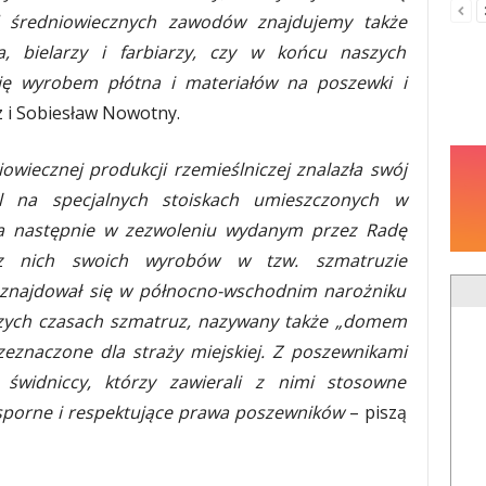
 średniowiecznych zawodów znajdujemy także
a, bielarzy i farbiarzy, czy w końcu naszych
ię wyrobem płótna i materiałów na poszewki i
z i Sobiesław Nowotny.
wiecznej produkcji rzemieślniczej znalazła swój
 na specjalnych stoiskach umieszczonych w
 a następnie w zezwoleniu wydanym przez Radę
ez nich swoich wyrobów w tzw. szmatruzie
 znajdował się w północno-wschodnim narożniku
zych czasach szmatruz, nazywany także „domem
zeznaczone dla straży miejskiej. Z poszewnikami
 świdniccy, którzy zawierali z nimi stosowne
 sporne i respektujące prawa poszewników
– piszą