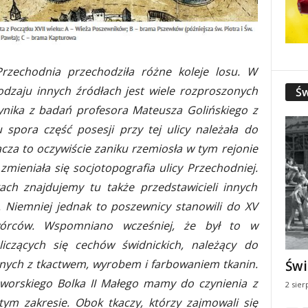
rzechodnia przechodziła różne koleje losu. W
odzaju innych źródłach jest wiele rozproszonych
Św
ynika z badań profesora Mateusza Golińskiego z
 spora część posesji przy tej ulicy należała do
acza to oczywiście zaniku rzemiosła w tym rejonie
zmieniała się socjotopografia ulicy Przechodniej.
ach znajdujemy tu także przedstawicieli innych
. Niemniej jednak to poszewnicy stanowili do XV
wórców. Wspomniano wcześniej, że był to w
liczących się cechów świdnickich, należący do
anych z tkactwem, wyrobem i farbowaniem tkanin.
Świ
jaworskiego Bolka II Małego mamy do czynienia z
2 sier
tym zakresie. Obok tkaczy, którzy zajmowali się