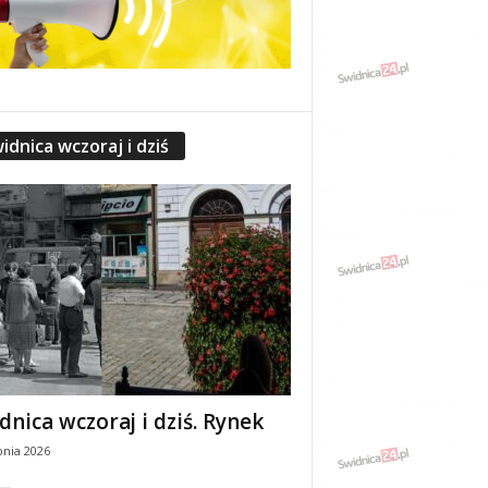
idnica wczoraj i dziś
dnica wczoraj i dziś. Rynek
pnia 2026