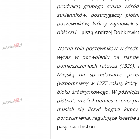
produkcją grubego sukna wśród
sukienników, postrzygaczy płótn
poszewników, którzy zajmowali s
obłóczki
– piszą Andrzej Dobkiewic
Ważna rola poszewników w średnio
wyraz w pozwoleniu na handel
pomieszczeniach ratusza (1329),
Miejską na sprzedawanie prz
(wspomniany w 1377 roku), który
bloku śródrynkowego. W późniejs
płótna”, mieścił pomieszczenia pr
musieli się liczyć bogaci kupcy
porozumienia, regulujące kwestie
pasjonaci historii.