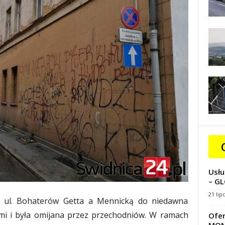
Usłu
– GL
21 lip
y ul. Bohaterów Getta a Mennicką do niedawna
mi i była omijana przez przechodniów. W ramach
Ofer