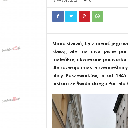
19 kwietnia 2022
0
e
n
i
a
,
i
n
Mimo starań, by zmienić jego wi
f
o
sławą, ale ma dwa jasne pun
r
maleńkie, ukwiecone podwórko. 
m
dla rozwoju miasta rzemieślnicy,
a
c
ulicy Poszewników, a od 1945 
j
historii ze Świdnickiego Portalu
e
,
r
o
z
r
y