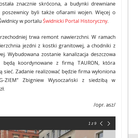
 została znacznie skrócona, a budynki drewniane
 poszewnicy byli także ofiarami wojen. Więcej o
w Świdnicy w portalu
Świdnicki Portal Historyczny
.
Przechodniej trwa remont nawierzchni. W ramach
rzchnia jezdni z kostki granitowej, a chodniki z
owej. Wybudowana zostanie kanalizacja deszczowa
ace będą koordynowane z firmą TAURON, która
sieć. Zadanie realizować będzie firma wyłoniona
G-ZIEM” Zbigniew Wysoczański z siedzibą w
ł.
/opr. asz/
1
z 9