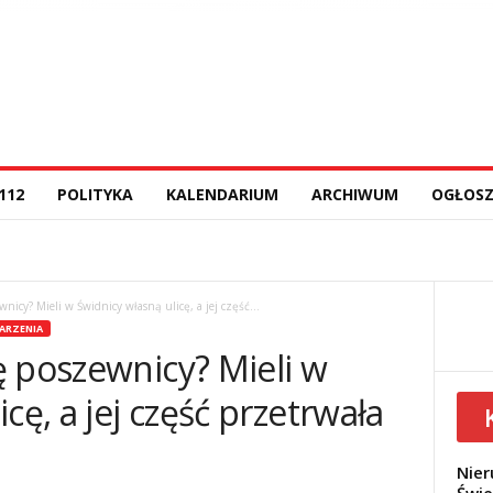
112
POLITYKA
KALENDARIUM
ARCHIWUM
OGŁOSZ
icy? Mieli w Świdnicy własną ulicę, a jej część...
ARZENIA
ę poszewnicy? Mieli w
cę, a jej część przetrwała
Nier