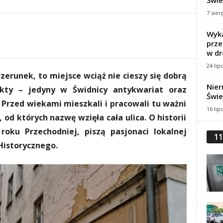
Świe
7 sier
Wyka
prze
w dr
24 lip
zerunek, to miejsce wciąż nie cieszy się dobrą
Nier
kty – jedyny w Świdnicy antykwariat oraz
Świe
Przed wiekami mieszkali i pracowali tu ważni
16 lip
 od których nazwę wzięła cała ulica. O historii
roku Przechodniej, piszą pasjonaci lokalnej
11
 Historycznego.