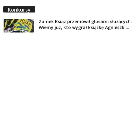
Konkursy
Zamek Książ przemówił głosami służących.
Wiemy już, kto wygrał książkę Agnieszki...
16 lipca 2026
Historie służących Zamku Książ. Wygraj
najnowszą książkę Świdniczanki Agnieszki
Dobkiewicz
5 lipca 2026
Polityka prywatności
Kontakt
© Wydawca: Portal Swidnica24.pl, Marek Kowalski, Rynek 33/4, 58-100 Świdnica.
Redakcja Swidnica24.pl zastrzega sobie prawo do redagowania
niezamawianych, nadesłanych tekstów.
Redakcja nie odpowiada za treść publikowanych reklam i
artykułów sponsorowanych.