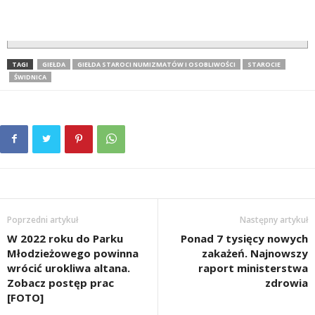
TAGI
GIEŁDA
GIEŁDA STAROCI NUMIZMATÓW I OSOBLIWOŚCI
STAROCIE
ŚWIDNICA
Poprzedni artykuł
Następny artykuł
W 2022 roku do Parku
Ponad 7 tysięcy nowych
Młodzieżowego powinna
zakażeń. Najnowszy
wrócić urokliwa altana.
raport ministerstwa
Zobacz postęp prac
zdrowia
[FOTO]