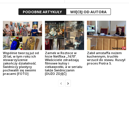
PODOBNE ARTYKUŁY
WIĘCEJ OD AUTORA
Wspólnie tworzą już od
Zamek w Roztoce w
Zabił amstaffa nożem
20 lat, w tym roku ich
hicie Netflixa „1670”.
kuchennym, truchło
stowarzyszenie
Właściciele zdradzają
wrzucił do stawu. Ruszył
zakończy działalność.
filmowe kulisy i
proces Piotra S.
Świdniccy plastycy
ciekawostki, a w serialu
pochwalili się swoimi
także Świdniczanin
pracami [FOTO]
[DUŻO ZDJĘĆ]