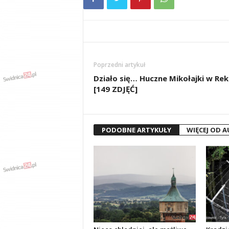
Poprzedni artykuł
Działo się… Huczne Mikołajki w Rek
[149 ZDJĘĆ]
PODOBNE ARTYKUŁY
WIĘCEJ OD 