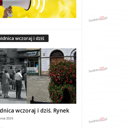
idnica wczoraj i dziś
dnica wczoraj i dziś. Rynek
pnia 2026