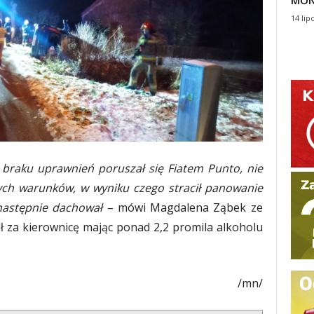
MON
14 lip
o braku uprawnień poruszał się Fiatem Punto, nie
ych warunków, w wyniku czego stracił panowanie
 następnie dachował
– mówi Magdalena Ząbek ze
adł za kierownicę mając ponad 2,2 promila alkoholu
/mn/