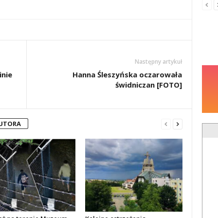
Następny artykuł
inie
Hanna Śleszyńska oczarowała
świdniczan [FOTO]
AUTORA