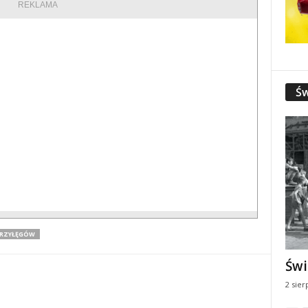
REKLAMA
Św
RZYŁĘGÓW
Świ
2 sier