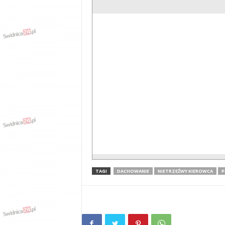
TAGI
DACHOWANIE
NIETRZEŹWY KIEROWCA
P