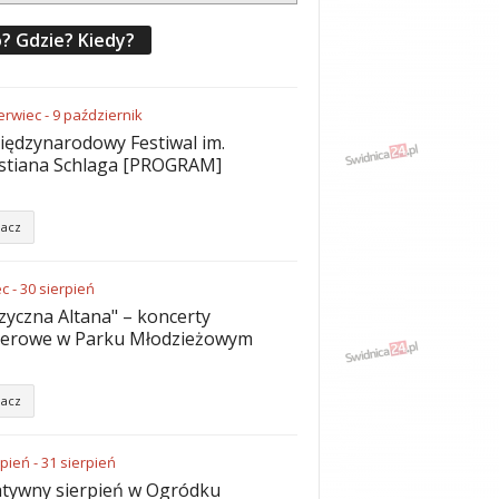
? Gdzie? Kiedy?
erwiec
-
9
październik
iędzynarodowy Festiwal im.
stiana Schlaga [PROGRAM]
acz
ec
-
30
sierpień
yczna Altana" – koncerty
nerowe w Parku Młodzieżowym
acz
rpień
-
31
sierpień
tywny sierpień w Ogródku