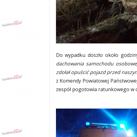
w
k
a
,
k
u
l
t
u
Do wypadku doszło około godzin
r
dachowania samochodu osoboweg
a
zdołał opuścić pojazd przed nasz
,
p
z Komendy Powiatowej Państwowej 
o
zespół pogotowia ratunkowego w c
l
i
t
y
k
a
,
w