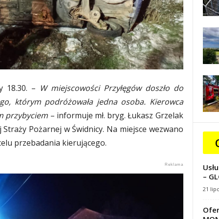
y 18.30. –
W miejscowości Przyłęgów doszło do
o, którym podróżowała jedna osoba. Kierowca
ym przybyciem
– informuje mł. bryg. Łukasz Grzelak
Straży Pożarnej w Świdnicy. Na miejsce wezwano
elu przebadania kierującego.
Usłu
– GL
21 lip
Ofer