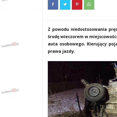
e
n
i
a
,
Z powodu niedostosowania prę
i
n
środę wieczorem w miejscowości
f
auta osobowego. Kierujący poja
o
prawa jazdy.
r
m
a
c
j
e
,
r
o
z
r
y