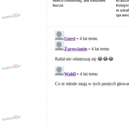
Nieco chłodniej, ale możliwe
Kradzi
burze
Kolejni
w usta
sprawc