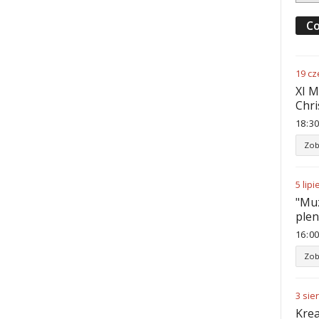
Co
19
cz
XI M
Chri
18
:
30
Zob
5
lipi
"Muz
ple
16
:
00
Zob
3
sie
Krea