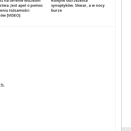
eż na terenie Muzeum
Kolejne ostrzeżenia
ctwa. Jest apel o pomoc
synoptyków. Skwar, a w nocy
leniu tożsamości
burze
ów [VIDEO]