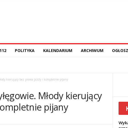
112
POLITYKA
KALENDARIUM
ARCHIWUM
OGŁOSZ
ody kierujący bez prawa jazdy i kompletnie pijany
łęgowie. Młody kierujący
kompletnie pijany
Wyka