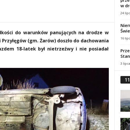
prze
w dr
24 lip
Nier
Świe
dkości do warunków panujących na drodze w
16 lip
 Przyłęgów (gm. Żarów) doszło do dachowania
zdem 18-latek był nietrzeźwy i nie posiadał
Prze
Stan
3 lipc
11