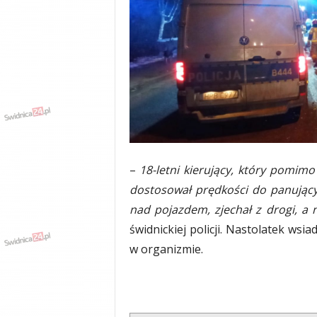
y
w
i
a
d
y
,
w
y
p
a
–
18-letni kierujący, który pomim
d
dostosował prędkości do panując
k
i
nad pojazdem, zjechał z drogi, a
świdnickiej policji. Nastolatek wsi
w organizmie.