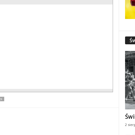
Św
CI
Świ
2 sier