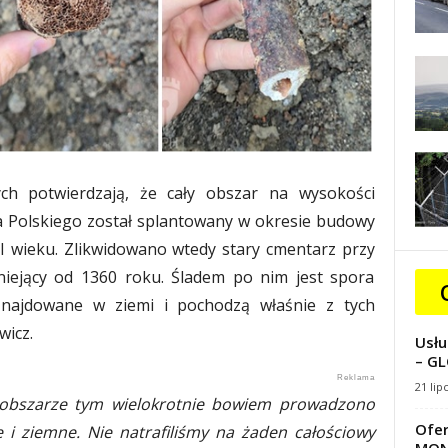
ch potwierdzają, że cały obszar na wysokości
a Polskiego został splantowany w okresie budowy
II wieku. Zlikwidowano wtedy stary cmentarz przy
tniejący od 1360 roku. Śladem po nim jest spora
znajdowane w ziemi i pochodzą właśnie z tych
wicz.
Usłu
– GL
21 lip
a obszarze tym wielokrotnie bowiem prowadzono
Ofer
i ziemne. Nie natrafiliśmy na żaden całościowy