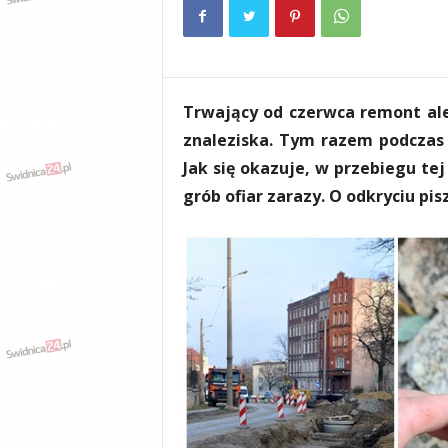
e
n
i
a
,
Trwający od czerwca remont alei
i
n
znaleziska. Tym razem podczas 
f
Jak się okazuje, w przebiegu te
o
grób ofiar zarazy. O odkryciu pis
r
m
a
c
j
e
,
r
o
z
r
y