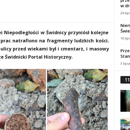
prze
w dr
24 lip
Nier
Świe
 Niepodległości w Świdnicy przyniósł kolejne
16 lip
prac natrafiono na fragmenty ludzkich kości.
j ulicy przed wiekami był i cmentarz, i masowy
Prze
Stan
ze Świdnicki Portal Historyczny.
3 lipc
11