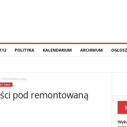
112
POLITYKA
KALENDARIUM
ARCHIWUM
OGŁOSZ
od remontowaną aleją
AT DNIA
kości pod remontowaną
Wyka