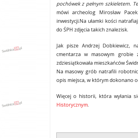
pochówek z pełnym szkieletem. Te
y
w
mówi archeolog Mirosław Pacek,
i
inwestycji.Na ułamki kości natrafia
a
do ŚPH zdjęcia takich znalezisk.
d
y
,
Jak pisze Andrzej Dobkiewicz, n
w
cmentarza w masowym grobie zos
y
zdziesiątkowała mieszkańców Świdn
p
a
Na masowy grób natrafili robotnic
d
opis miejsca, w którym dokonano od
k
i
Więcej o historii, która wyłania
Historycznym
.