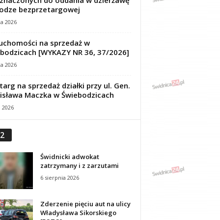
znaczonych do oddania w dzierżawę
odze bezprzetargowej
ca 2026
uchomości na sprzedaż w
bodzicach [WYKAZY NR 36, 37/2026]
ca 2026
targ na sprzedaż działki przy ul. Gen.
isława Maczka w Świebodzicach
a 2026
2
Świdnicki adwokat
zatrzymany i z zarzutami
6 sierpnia 2026
Zderzenie pięciu aut na ulicy
Władysława Sikorskiego