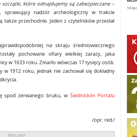
MON
 szczątki, które odnajdujemy są zabezpieczane
–
14 lip
 sprawujący nadzór archeologiczny w trakcie
ją także przechodnie. Jeden z czytelników przesłał
ajprawdopodobniej na skraju średniowiecznego
tały pochowane ofiary wielkiej zarazy, jaka
icy w 1633 roku. Zmarło wówczas 17 tysięcy osób.
y w 1912 roku, jednak nie zachował się dokładny
krycia.
 się spod zerwanego bruku, w
Świdnickim Portalu
/opr. red./
REKLAMA