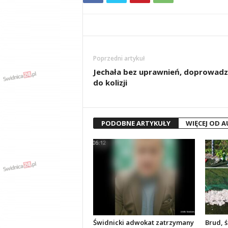
Poprzedni artykuł
Jechała bez uprawnień, doprowadz
do kolizji
PODOBNE ARTYKUŁY
WIĘCEJ OD 
Świdnicki adwokat zatrzymany
Brud, ś