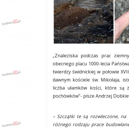
w
k
a
,
k
u
l
t
u
„Znaleziska podczas prac ziemny
r
a
obecnego placu 1000-lecia Państw
,
twierdzy świdnickiej w połowie XVI
p
dawnym kościele św. Mikołaja, is
o
l
liczba ułamków kości, które są 
i
pochówków”- pisze Andrzej Dobkie
t
y
k
a
– Szczątki te są rozwleczone, n
,
różnego rodzaju prace budowlane 
w