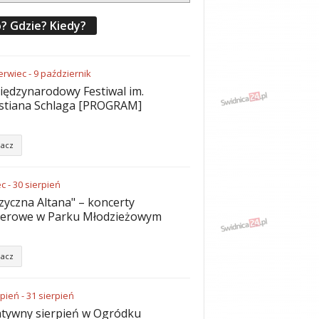
? Gdzie? Kiedy?
erwiec
-
9
październik
iędzynarodowy Festiwal im.
stiana Schlaga [PROGRAM]
acz
ec
-
30
sierpień
yczna Altana" – koncerty
nerowe w Parku Młodzieżowym
acz
rpień
-
31
sierpień
tywny sierpień w Ogródku