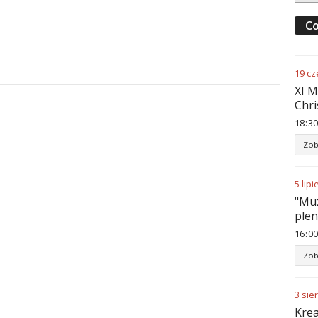
Co
19
cz
XI M
Chri
18
:
30
Zob
5
lipi
"Muz
ple
16
:
00
Zob
3
sie
Krea