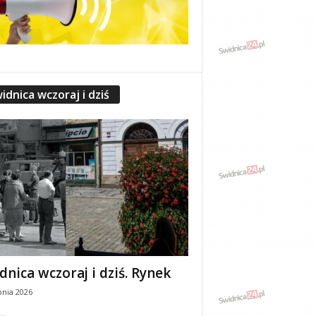
idnica wczoraj i dziś
dnica wczoraj i dziś. Rynek
pnia 2026