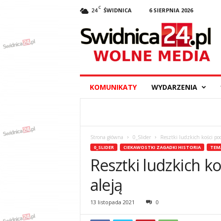
C
24
ŚWIDNICA
6 SIERPNIA 2026
S
w
i
d
n
i
c
KOMUNIKATY
WYDARZENIA
a
2
4
.
p
Strona główna
0_Slider
Resztki ludzkich kości p
l
0_SLIDER
CIEKAWOSTKI ZAGADKI HISTORIA
TEM
–
Resztki ludzkich 
w
y
aleją
d
a
13 listopada 2021
0
r
z