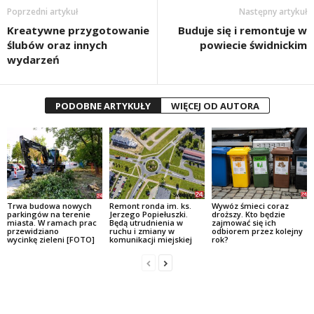
Poprzedni artykuł
Następny artykuł
Kreatywne przygotowanie
Buduje się i remontuje w
ślubów oraz innych
powiecie świdnickim
wydarzeń
PODOBNE ARTYKUŁY
WIĘCEJ OD AUTORA
Trwa budowa nowych
Remont ronda im. ks.
Wywóz śmieci coraz
parkingów na terenie
Jerzego Popiełuszki.
droższy. Kto będzie
miasta. W ramach prac
Będą utrudnienia w
zajmować się ich
przewidziano
ruchu i zmiany w
odbiorem przez kolejny
wycinkę zieleni [FOTO]
komunikacji miejskiej
rok?