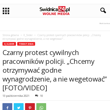
Strona główna
0_Slider
Czarny protest cywilnych pracowników policji. „Chcemy
otrzymywać godne wynagrodzenie, a nie wegetować”...
0_SLIDER
TEMAT DNIA
Czarny protest cywilnych
pracowników policji. „Chcemy
otrzymywać godne
wynagrodzenie, a nie wegetować”
[FOTO/VIDEO]
13 października 2021
10