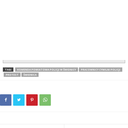
TAGI
KOMENDA POWIATOWA POLICJI W ŚWIDNICY
PRACOWNICY CYWILNI POLICJI
PROTEST
ŚWIDNICA