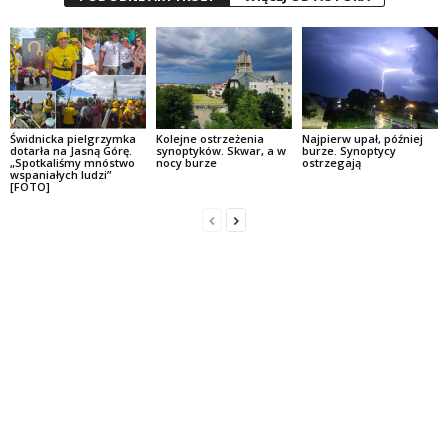
Świdnicka pielgrzymka
Kolejne ostrzeżenia
Najpierw upał, później
dotarła na Jasną Górę.
synoptyków. Skwar, a w
burze. Synoptycy
„Spotkaliśmy mnóstwo
nocy burze
ostrzegają
wspaniałych ludzi”
[FOTO]