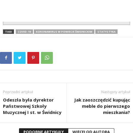
TAGI
COVID-19
KORONAWIRUS W POWIECIE ŚWIDNICKIM
STATYSTYKA
Poprzedni artykuł
Następny artykuł
Odeszła była dyrektor
Jak zaoszczędzić kupując
Państwowej Szkoły
meble do pierwszego
Muzycznej I st. w Świdnicy
mieszkania?
PODOBNE ARTYKUŁY
WIĘCEJ OD AUTORA