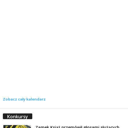
Zobacz cały kalendarz
Konkursy
Zamek Książ przemówił głosami służących.