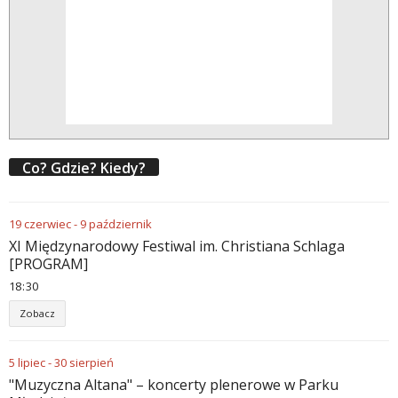
Co? Gdzie? Kiedy?
19
czerwiec
-
9
październik
XI Międzynarodowy Festiwal im. Christiana Schlaga
[PROGRAM]
18
:
30
Zobacz
5
lipiec
-
30
sierpień
"Muzyczna Altana" – koncerty plenerowe w Parku