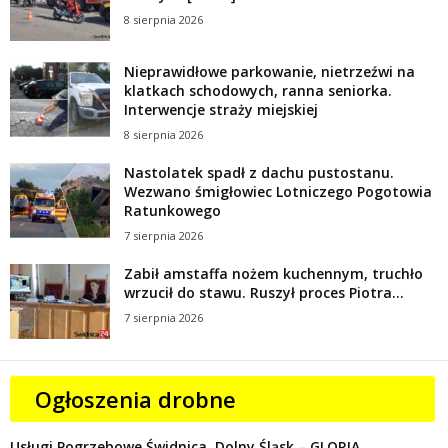
8 sierpnia 2026
Nieprawidłowe parkowanie, nietrzeźwi na
klatkach schodowych, ranna seniorka.
Interwencje straży miejskiej
8 sierpnia 2026
Nastolatek spadł z dachu pustostanu.
Wezwano śmigłowiec Lotniczego Pogotowia
Ratunkowego
7 sierpnia 2026
Zabił amstaffa nożem kuchennym, truchło
wrzucił do stawu. Ruszył proces Piotra...
7 sierpnia 2026
Ogłoszenia drobne
Usługi Pogrzebowe Świdnica, Dolny Śląsk – GLORIA