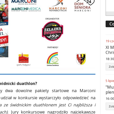
Co
19
cz
XI M
Chri
18
:
30
Zob
5
lipi
widnicki duathlon?
"Muz
śmy dwa dowolne pakiety startowe na Marconi
ple
 udział w konkursie wystarczyło odpowiedzieć na
16
:
00
a ze świdnickim duathlonem jest Ci najbliższa i
Zob
ach)
. Jury konkursowe nagrodziło najciekawsze