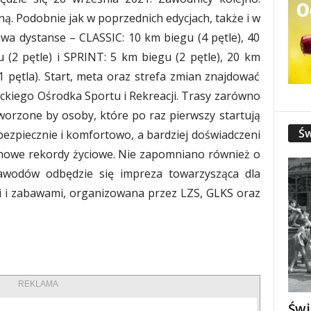
ą. Podobnie jak w poprzednich edycjach, także i w
wa dystanse – CLASSIC: 10 km biegu (4 pętle), 40
 (2 pętle) i SPRINT: 5 km biegu (2 pętle), 20 km
(1 pętla). Start, meta oraz strefa zmian znajdować
ickiego Ośrodka Sportu i Rekreacji. Trasy zarówno
worzone by osoby, które po raz pierwszy startują
Św
bezpiecznie i komfortowo, a bardziej doświadczeni
 nowe rekordy życiowe. Nie zapomniano również o
zawodów odbędzie się impreza towarzysząca dla
mi i zabawami, organizowana przez LZS, GLKS oraz
REKLAMA
Świ