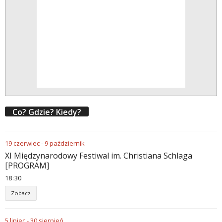
Co? Gdzie? Kiedy?
19
czerwiec
-
9
październik
XI Międzynarodowy Festiwal im. Christiana Schlaga
[PROGRAM]
18
30
Zobacz
5
lipiec
-
30
sierpień