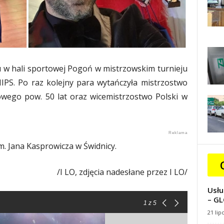
u w hali sportowej Pogoń w mistrzowskim turnieju
. Po raz kolejny para wytańczyła mistrzostwo
owego pow. 50 lat oraz wicemistrzostwo Polski w
m. Jana Kasprowicza w Świdnicy.
/I LO, zdjęcia nadesłane przez I LO/
Usłu
– GL
1
z 5
21 lip