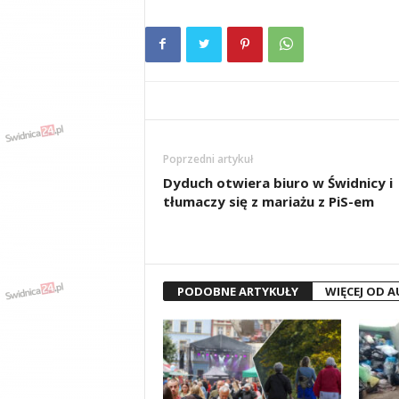
Poprzedni artykuł
Dyduch otwiera biuro w Świdnicy i
tłumaczy się z mariażu z PiS-em
PODOBNE ARTYKUŁY
WIĘCEJ OD 