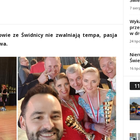
Świe
7 sier
Wyka
prze
w dr
ie ze Świdnicy nie zwalniają tempa, pasja
24 lip
wa.
Nier
Świe
16 lip
11