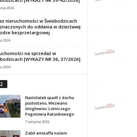
bodzicach [WYKAZY NR 39-42/2026]
pnia 2026
z nieruchomości w Świebodzicach
znaczonych do oddania w dzierżawę
odze bezprzetargowej
ca 2026
uchomości na sprzedaż w
bodzicach [WYKAZY NR 36, 37/2026]
ca 2026
2
Nastolatek spadł z dachu
pustostanu. Wezwano
śmigłowiec Lotniczego
Pogotowia Ratunkowego
7 sierpnia 2026
Zabił amstaffa nożem