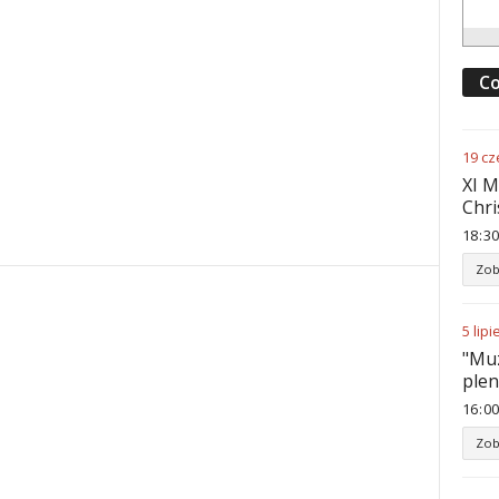
Co
19
cz
XI M
Chri
18
:
30
Zob
5
lipi
"Muz
ple
16
:
00
Zob