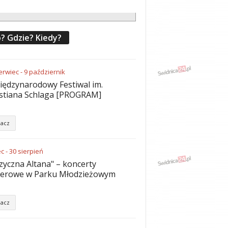
? Gdzie? Kiedy?
erwiec
-
9
październik
iędzynarodowy Festiwal im.
stiana Schlaga [PROGRAM]
acz
ec
-
30
sierpień
yczna Altana" – koncerty
nerowe w Parku Młodzieżowym
acz