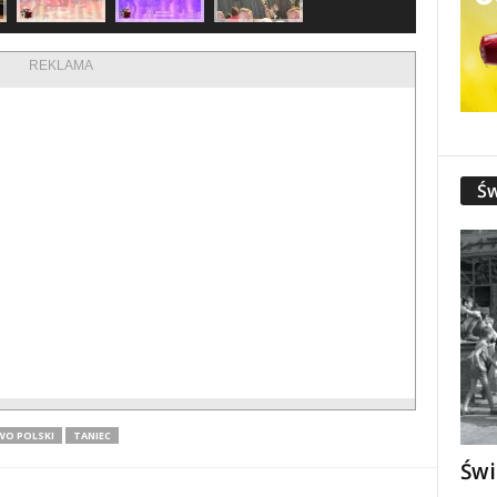
REKLAMA
Św
O POLSKI
TANIEC
Świ