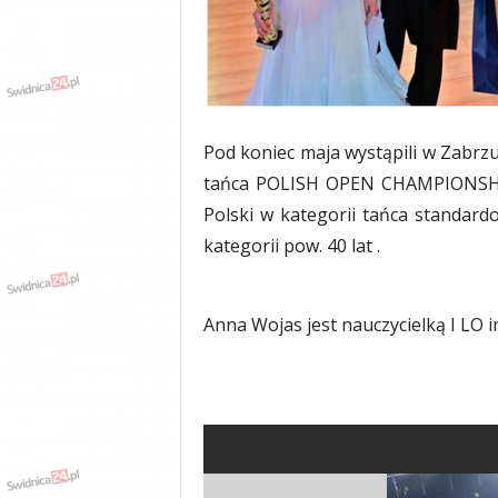
w
k
a
,
k
u
l
Pod koniec maja wystąpili w Zabrz
t
tańca POLISH OPEN CHAMPIONSHIPS
u
Polski w kategorii tańca standard
r
a
kategorii pow. 40 lat .
,
p
o
Anna Wojas jest nauczycielką I LO i
l
i
t
y
k
a
,
w