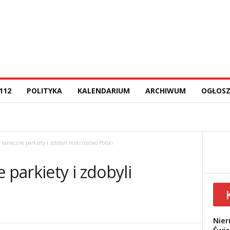
112
POLITYKA
KALENDARIUM
ARCHIWUM
OGŁOSZ
a taneczne parkiety i zdobyli mistrzostwo Polski
 parkiety i zdobyli
Nier