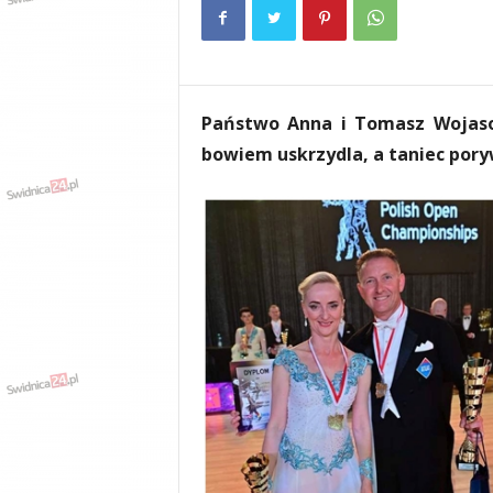
e
n
i
a
,
Państwo Anna i Tomasz Wojasow
i
n
bowiem uskrzydla, a taniec pory
f
o
r
m
a
c
j
e
,
r
o
z
r
y