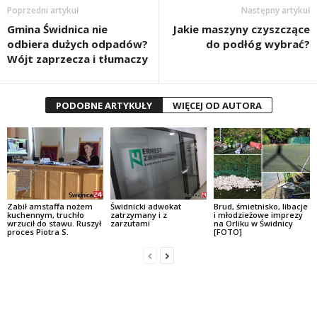
Poprzedni artykuł
Następny artykuł
Gmina Świdnica nie
Jakie maszyny czyszczące
odbiera dużych odpadów?
do podłóg wybrać?
Wójt zaprzecza i tłumaczy
PODOBNE ARTYKUŁY
WIĘCEJ OD AUTORA
Zabił amstaffa nożem
Świdnicki adwokat
Brud, śmietnisko, libacje
kuchennym, truchło
zatrzymany i z
i młodzieżowe imprezy
wrzucił do stawu. Ruszył
zarzutami
na Orliku w Świdnicy
proces Piotra S.
[FOTO]