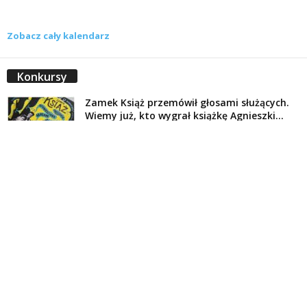
Zobacz cały kalendarz
Konkursy
Zamek Książ przemówił głosami służących.
Wiemy już, kto wygrał książkę Agnieszki...
16 lipca 2026
Historie służących Zamku Książ. Wygraj
najnowszą książkę Świdniczanki Agnieszki
Dobkiewicz
5 lipca 2026
Polityka prywatności
Kontakt
© Wydawca: Portal Swidnica24.pl, Marek Kowalski, Rynek 33/4, 58-100 Świdnica.
Redakcja Swidnica24.pl zastrzega sobie prawo do redagowania
niezamawianych, nadesłanych tekstów.