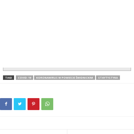
TAGI
COVID-19
KORONAWIRUS W POWIECIE ŚWIDNICKIM
STAYTYSTYKA