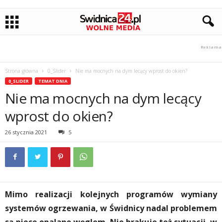
Strona główna
0_Slider
Nie ma mocnych na dym lecący wprost do okien?
0_SLIDER
TEMAT DNIA
Nie ma mocnych na dym lecący
wprost do okien?
26 stycznia 2021
5
Mimo realizacji kolejnych programów wymiany
systemów ogrzewania, w Świdnicy nadal problemem