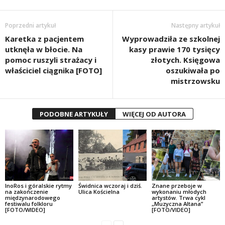
Poprzedni artykuł
Następny artykuł
Karetka z pacjentem
Wyprowadziła ze szkolnej
utknęła w błocie. Na
kasy prawie 170 tysięcy
pomoc ruszyli strażacy i
złotych. Księgowa
właściciel ciągnika [FOTO]
oszukiwała po
mistrzowsku
PODOBNE ARTYKUŁY
WIĘCEJ OD AUTORA
InoRos i góralskie rytmy
Świdnica wczoraj i dziś.
Znane przeboje w
na zakończenie
Ulica Kościelna
wykonaniu młodych
międzynarodowego
artystów. Trwa cykl
festiwalu folkloru
„Muzyczna Altana”
[FOTO/WIDEO]
[FOTO/VIDEO]