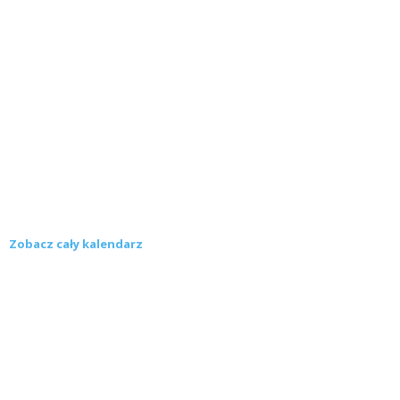
Zobacz cały kalendarz
Konkursy
Zamek Książ przemówił głosami służących.
Wiemy już, kto wygrał książkę Agnieszki...
16 lipca 2026