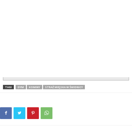
TAGI
DYM
KOMINY
STRAŻ MIEJSKA W ŚWIDNICY