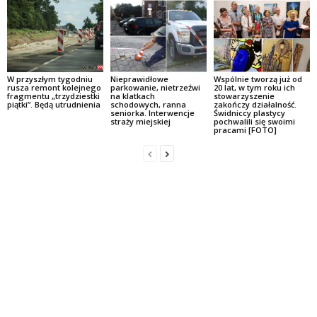
W przyszłym tygodniu
Nieprawidłowe
Wspólnie tworzą już od
rusza remont kolejnego
parkowanie, nietrzeźwi
20 lat, w tym roku ich
fragmentu „trzydziestki
na klatkach
stowarzyszenie
piątki”. Będą utrudnienia
schodowych, ranna
zakończy działalność.
seniorka. Interwencje
Świdniccy plastycy
straży miejskiej
pochwalili się swoimi
pracami [FOTO]