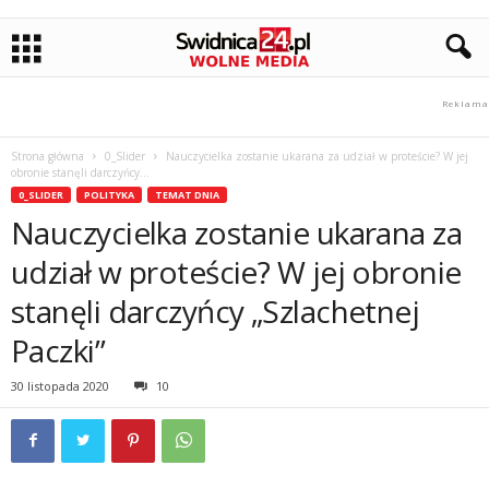
Strona główna
0_Slider
Nauczycielka zostanie ukarana za udział w proteście? W jej
obronie stanęli darczyńcy...
0_SLIDER
POLITYKA
TEMAT DNIA
Nauczycielka zostanie ukarana za
udział w proteście? W jej obronie
stanęli darczyńcy „Szlachetnej
Paczki”
30 listopada 2020
10