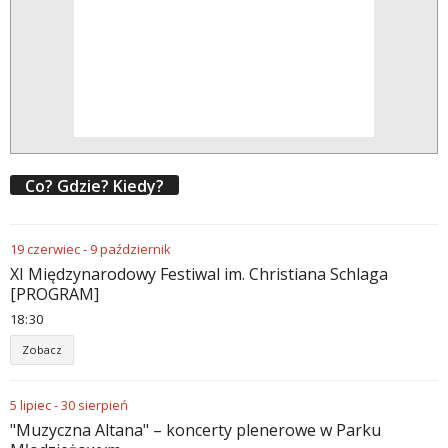
Co? Gdzie? Kiedy?
19
czerwiec
-
9
październik
XI Międzynarodowy Festiwal im. Christiana Schlaga
[PROGRAM]
18
:
30
Zobacz
5
lipiec
-
30
sierpień
"Muzyczna Altana" – koncerty plenerowe w Parku