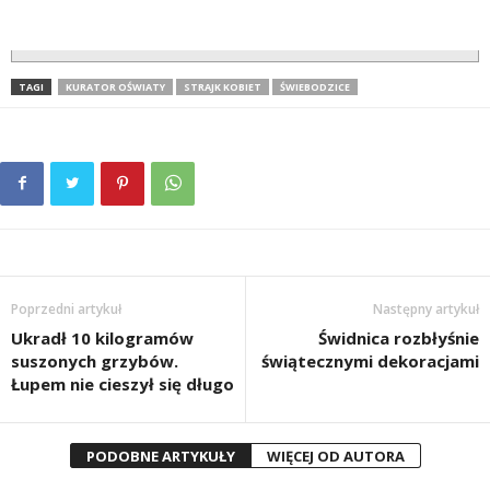
TAGI
KURATOR OŚWIATY
STRAJK KOBIET
ŚWIEBODZICE
Poprzedni artykuł
Następny artykuł
Ukradł 10 kilogramów
Świdnica rozbłyśnie
suszonych grzybów.
świątecznymi dekoracjami
Łupem nie cieszył się długo
PODOBNE ARTYKUŁY
WIĘCEJ OD AUTORA