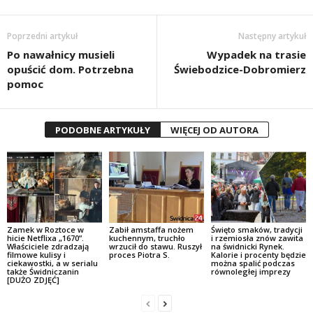
Poprzedni artykuł
Następny artykuł
Po nawałnicy musieli
Wypadek na trasie
opuścić dom. Potrzebna
Świebodzice-Dobromierz
pomoc
PODOBNE ARTYKUŁY
WIĘCEJ OD AUTORA
Zamek w Roztoce w
Zabił amstaffa nożem
Święto smaków, tradycji
hicie Netflixa „1670”.
kuchennym, truchło
i rzemiosła znów zawita
Właściciele zdradzają
wrzucił do stawu. Ruszył
na świdnicki Rynek.
filmowe kulisy i
proces Piotra S.
Kalorie i procenty będzie
ciekawostki, a w serialu
można spalić podczas
także Świdniczanin
równoległej imprezy
[DUŻO ZDJĘĆ]