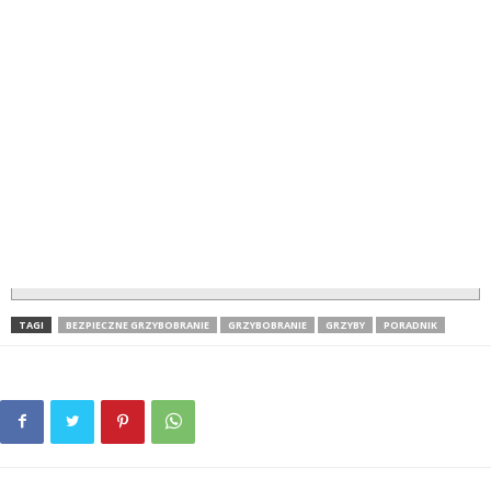
TAGI
BEZPIECZNE GRZYBOBRANIE
GRZYBOBRANIE
GRZYBY
PORADNIK