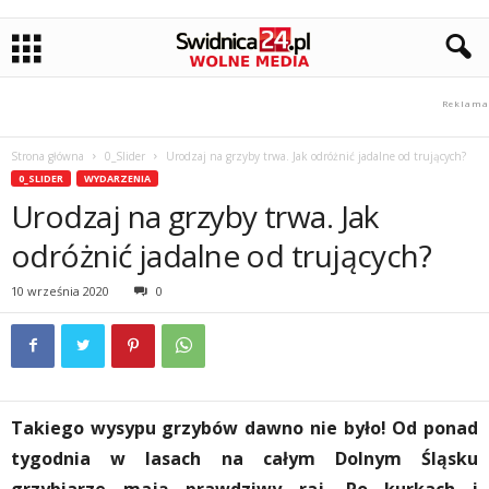
Strona główna
0_Slider
Urodzaj na grzyby trwa. Jak odróżnić jadalne od trujących?
0_SLIDER
WYDARZENIA
Urodzaj na grzyby trwa. Jak
odróżnić jadalne od trujących?
10 września 2020
0
Takiego wysypu grzybów dawno nie było! Od ponad
tygodnia w lasach na całym Dolnym Śląsku