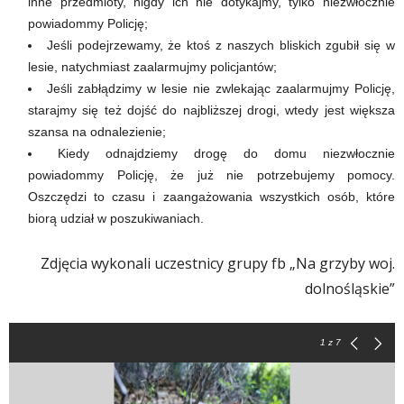
inne przedmioty, nigdy ich nie dotykajmy, tylko niezwłocznie
powiadommy Policję;
Jeśli podejrzewamy, że ktoś z naszych bliskich zgubił się w
lesie, natychmiast zaalarmujmy policjantów;
Jeśli zabłądzimy w lesie nie zwlekając zaalarmujmy Policję,
starajmy się też dojść do najbliższej drogi, wtedy jest większa
szansa na odnalezienie;
Kiedy odnajdziemy drogę do domu niezwłocznie
powiadommy Policję, że już nie potrzebujemy pomocy.
Oszczędzi to czasu i zaangażowania wszystkich osób, które
biorą udział w poszukiwaniach.
Zdjęcia wykonali uczestnicy grupy fb „Na grzyby woj.
dolnośląskie”
1
z 7