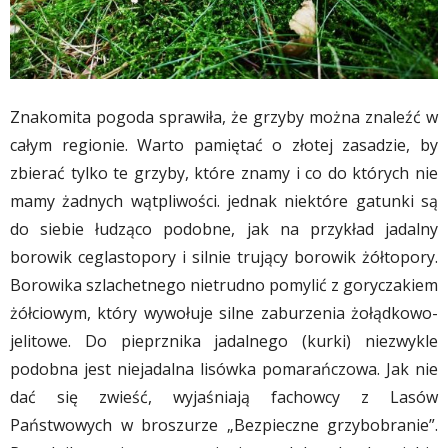
Znakomita pogoda sprawiła, że grzyby można znaleźć w
całym regionie. Warto pamiętać o złotej zasadzie, by
zbierać tylko te grzyby, które znamy i co do których nie
mamy żadnych wątpliwości. jednak niektóre gatunki są
do siebie łudząco podobne, jak na przykład jadalny
borowik ceglastopory i silnie trujący borowik żółtopory.
Borowika szlachetnego nietrudno pomylić z goryczakiem
żółciowym, który wywołuje silne zaburzenia żołądkowo-
jelitowe. Do pieprznika jadalnego (kurki) niezwykle
podobna jest niejadalna lisówka pomarańczowa. Jak nie
dać się zwieść, wyjaśniają fachowcy z Lasów
Państwowych w broszurze „Bezpieczne grzybobranie”.