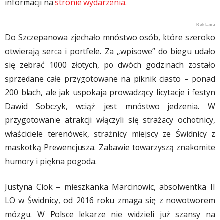
informacji na
stronie wydarzenia.
Do Szczepanowa zjechało mnóstwo osób, które szeroko
otwierają serca i portfele. Za „wpisowe” do biegu udało
się zebrać 1000 złotych, po dwóch godzinach zostało
sprzedane całe przygotowane na piknik ciasto – ponad
200 blach, ale jak uspokaja prowadzący licytacje i festyn
Dawid Sobczyk, wciąż jest mnóstwo jedzenia. W
przygotowanie atrakcji włączyli się strażacy ochotnicy,
właściciele terenówek, strażnicy miejscy ze Świdnicy z
maskotką Prewencjusza. Zabawie towarzyszą znakomite
humory i piękna pogoda.
Justyna Ciok – mieszkanka Marcinowic, absolwentka II
LO w Świdnicy, od 2016 roku zmaga się z nowotworem
mózgu. W Polsce lekarze nie widzieli już szansy na