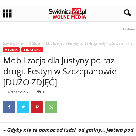
Strona główna
0_Slider
Mobilizacja dla Justyny po raz drugi. Festyn w Szczepanowie
0_SLIDER
TEMAT DNIA
Mobilizacja dla Justyny po raz
drugi. Festyn w Szczepanowie
[DUŻO ZDJĘĆ]
19 września 2020
0
– Gdyby nie ta pomoc od ludzi, od gminy… Jestem pod