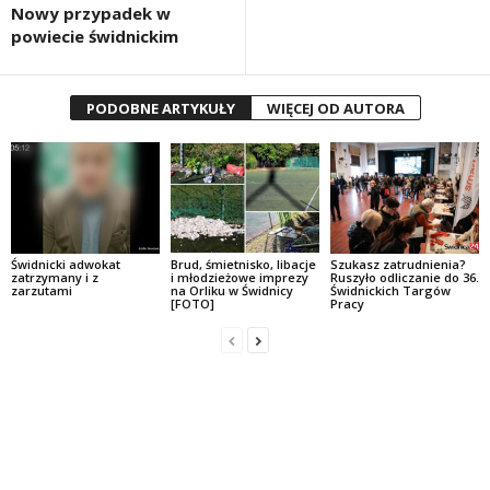
Nowy przypadek w
powiecie świdnickim
PODOBNE ARTYKUŁY
WIĘCEJ OD AUTORA
Świdnicki adwokat
Brud, śmietnisko, libacje
Szukasz zatrudnienia?
zatrzymany i z
i młodzieżowe imprezy
Ruszyło odliczanie do 36.
zarzutami
na Orliku w Świdnicy
Świdnickich Targów
[FOTO]
Pracy