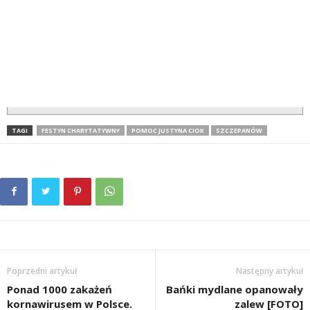
TAGI
FESTYN CHARYTATYWNY
POMOC JUSTYNA CIOK
SZCZEPANÓW
Poprzedni artykuł
Następny artykuł
Ponad 1000 zakażeń
Bańki mydlane opanowały
kornawirusem w Polsce.
zalew [FOTO]