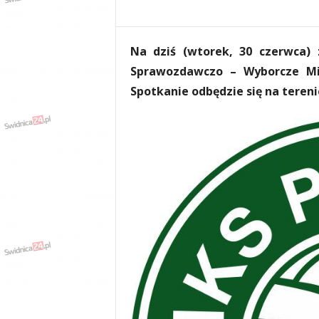
e
n
i
Na dziś (wtorek, 30 czerwca)
a
,
Sprawozdawczo – Wyborcze Mie
i
Spotkanie odbędzie się na teren
n
f
o
r
m
a
c
j
e
,
r
o
z
r
y