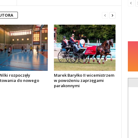
AUTORA
ilki rozpoczęły
Marek Baryłko II wicemistrzem
towania do nowego
w powożeniu zaprzęgami
parakonnymi