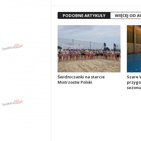
PODOBNE ARTYKUŁY
WIĘCEJ OD 
Świdniczanki na starcie
Szare W
Mistrzostw Polski
przygo
sezonu