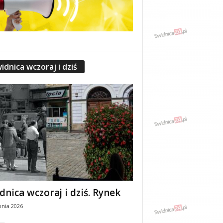
idnica wczoraj i dziś
dnica wczoraj i dziś. Rynek
pnia 2026