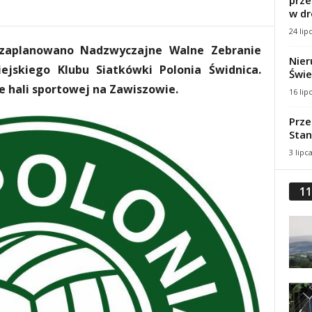
prze
w dr
24 lip
 zaplanowano
Nadzwyczajne Walne Zebranie
Nier
jskiego Klubu Siatkówki Polonia Świdnica.
Świe
ie hali sportowej na Zawiszowie.
16 lip
Prze
Stan
3 lipc
11