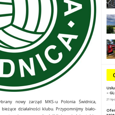
Usłu
– GL
21 lip
brany nowy zarząd MKS-u Polonia Świdnica,
ieżące działalności klubu. Przypomnijmy biało-
Ofer