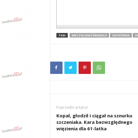
TAGI
MKS POLONIA ŚWIDNICA
SIATKÓWKA
S
Poprzedni artykuł
Kopał, głodził i ciągał na sznurku
szczeniaka. Kara bezwzględnego
więzienia dla 61-latka