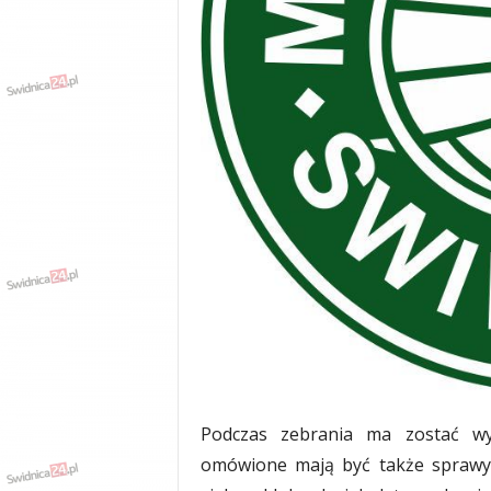
w
k
a
,
k
u
l
t
u
r
a
,
p
o
l
i
t
y
k
Podczas zebrania ma zostać wy
a
omówione mają być także sprawy b
,
w