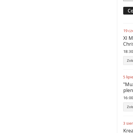
Co
19
cz
XI M
Chri
18
:
30
Zob
5
lipi
"Muz
ple
16
:
00
Zob
3
sie
Krea