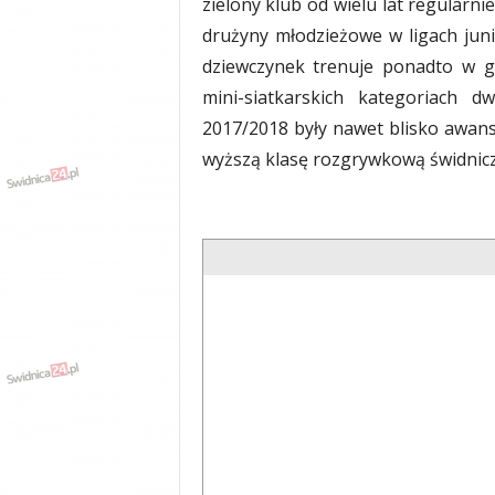
zielony klub od wielu lat regularni
y
drużyny młodzieżowe w ligach junio
w
dziewczynek trenuje ponadto w g
i
a
mini-siatkarskich kategoriach d
d
2017/2018 były nawet blisko awansu
y
wyższą klasę rozgrywkową świdnicza
,
w
y
p
a
d
k
i