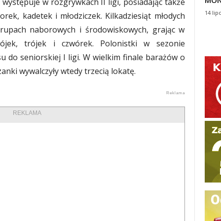
MON
e występuje w rozgrywkach II ligi, posiadając także
14 lip
rek, kadetek i młodziczek. Kilkadziesiąt młodych
rupach naborowych i środowiskowych, grając w
wójek, trójek i czwórek. Polonistki w sezonie
 do seniorskiej I ligi. W wielkim finale barażów o
nki wywalczyły wtedy trzecią lokatę.
REKLAMA