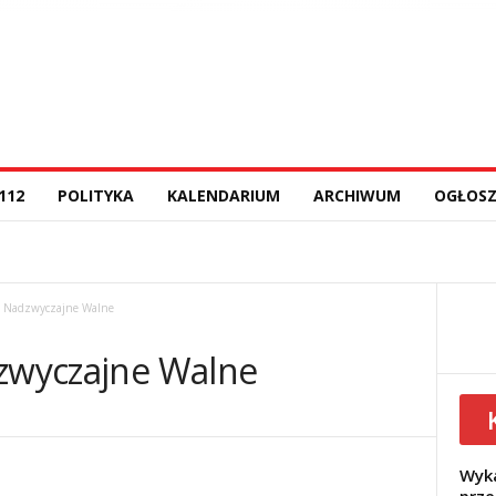
112
POLITYKA
KALENDARIUM
ARCHIWUM
OGŁOSZ
i Nadzwyczajne Walne
dzwyczajne Walne
Wyka