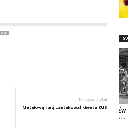
PORT
Św
Następny artykuł
Metalową rurą zaatakował klienta ZUS
Świ
2 sier