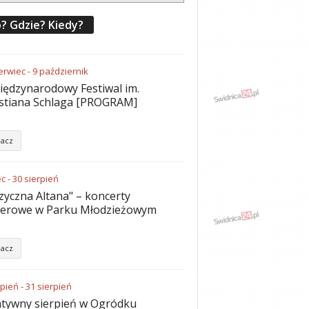
? Gdzie? Kiedy?
erwiec
-
9
październik
iędzynarodowy Festiwal im.
stiana Schlaga [PROGRAM]
acz
ec
-
30
sierpień
yczna Altana" – koncerty
nerowe w Parku Młodzieżowym
acz
rpień
-
31
sierpień
tywny sierpień w Ogródku