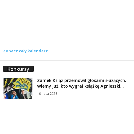
Zobacz cały kalendarz
Konkursy
Zamek Książ przemówił głosami służących.
Wiemy już, kto wygrał książkę Agnieszki...
16 lipca 2026
Historie służących Zamku Książ. Wygraj
najnowszą książkę Świdniczanki Agnieszki
Dobkiewicz
5 lipca 2026