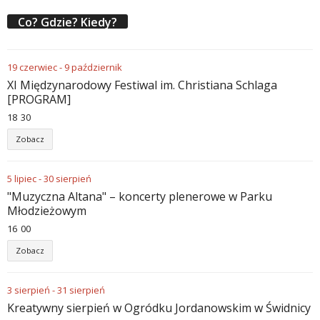
Co? Gdzie? Kiedy?
19
czerwiec
-
9
październik
XI Międzynarodowy Festiwal im. Christiana Schlaga
[PROGRAM]
18
:
30
Zobacz
5
lipiec
-
30
sierpień
"Muzyczna Altana" – koncerty plenerowe w Parku
Młodzieżowym
16
:
00
Zobacz
3
sierpień
-
31
sierpień
Kreatywny sierpień w Ogródku Jordanowskim w Świdnicy