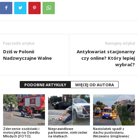
Poprzedni artykuł
Następny artykuł
Dziś w Polonii
Antykwariat stacjonarny
Nadzwyczajne Walne
czy online? Który lepiej
wybrać?
PODOBNE ARTYKUŁY
WIĘCEJ OD AUTORA
Zderzenie osobówki i
Nieprawidłowe
Nastolatek spadł z
motocykla na Osiedlu
parkowanie, nietrzeźwi
dachu pustostanu.
Młodych [FOTO]
na klatkach
Wezwano śmigłowiec