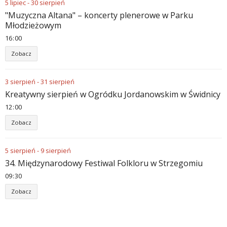
5
lipiec
-
30
sierpień
"Muzyczna Altana" – koncerty plenerowe w Parku
Młodzieżowym
16
:
00
Zobacz
3
sierpień
-
31
sierpień
Kreatywny sierpień w Ogródku Jordanowskim w Świdnicy
12
:
00
Zobacz
5
sierpień
-
9
sierpień
34. Międzynarodowy Festiwal Folkloru w Strzegomiu
09
:
30
Zobacz