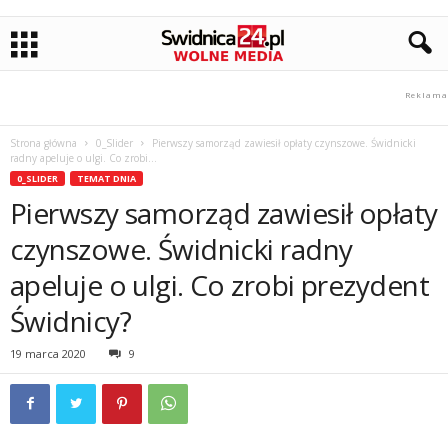
Strona główna
0_Slider
Pierwszy samorząd zawiesił opłaty czynszowe. Świdnicki
radny apeluje o ulgi. Co zrobi...
0_SLIDER
TEMAT DNIA
Pierwszy samorząd zawiesił opłaty
czynszowe. Świdnicki radny
apeluje o ulgi. Co zrobi prezydent
Świdnicy?
19 marca 2020
9