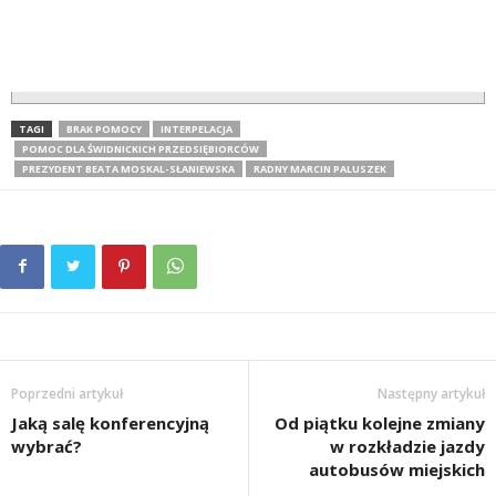
TAGI
BRAK POMOCY
INTERPELACJA
POMOC DLA ŚWIDNICKICH PRZEDSIĘBIORCÓW
PREZYDENT BEATA MOSKAL-SŁANIEWSKA
RADNY MARCIN PALUSZEK
Poprzedni artykuł
Następny artykuł
Jaką salę konferencyjną
Od piątku kolejne zmiany
wybrać?
w rozkładzie jazdy
autobusów miejskich