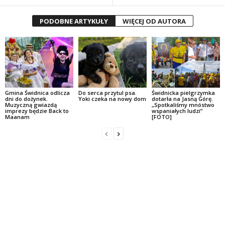
PODOBNE ARTYKUŁY
WIĘCEJ OD AUTORA
Gmina Świdnica odlicza
Do serca przytul psa.
Świdnicka pielgrzymka
dni do dożynek.
Yoki czeka na nowy dom
dotarła na Jasną Górę.
Muzyczną gwiazdą
„Spotkaliśmy mnóstwo
imprezy będzie Back to
wspaniałych ludzi”
Maanam
[FOTO]