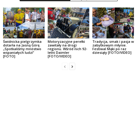
Świdnicka pielgrzymka
Motoryzacyjne perełki
Tradycja, smak i pasja w
dotarła na Jasną Górę.
zawitały na drogi
zabytkowym młynie.
„Spotkaliśmy mnóstwo
regionu. Wśród nich 92-
Festiwal Mąki po raz
wspaniałych ludzi”
letni Daimler
dziesiąty [FOTO/VIDEO]
[FOTO]
[FOTO/VIDEO]