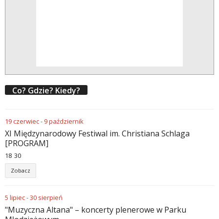
Co? Gdzie? Kiedy?
19
czerwiec
-
9
październik
XI Międzynarodowy Festiwal im. Christiana Schlaga
[PROGRAM]
18
:
30
Zobacz
5
lipiec
-
30
sierpień
"Muzyczna Altana" – koncerty plenerowe w Parku