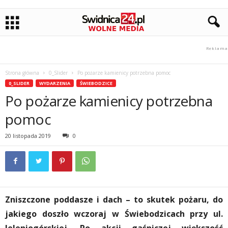
Strona główna
0_Slider
Po pożarze kamienicy potrzebna pomoc
0_SLIDER
WYDARZENIA
ŚWIEBODZICE
Po pożarze kamienicy potrzebna
pomoc
20 listopada 2019
0
Zniszczone poddasze i dach – to skutek pożaru, do
jakiego doszło wczoraj w Świebodzicach przy ul.