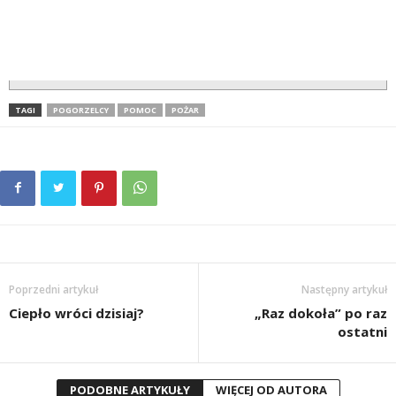
TAGI
POGORZELCY
POMOC
POŻAR
Poprzedni artykuł
Następny artykuł
Ciepło wróci dzisiaj?
„Raz dokoła” po raz
ostatni
PODOBNE ARTYKUŁY
WIĘCEJ OD AUTORA