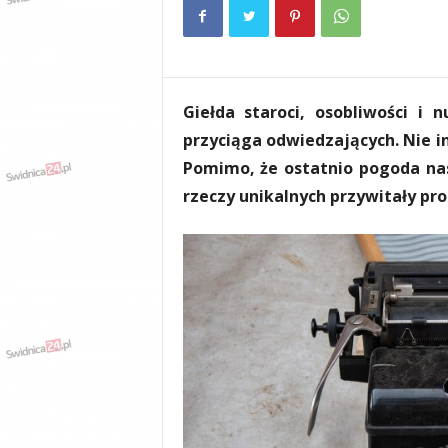
e
n
i
a
,
Giełda staroci, osobliwości i
i
n
przyciąga odwiedzających. Nie i
f
Pomimo, że ostatnio pogoda nas
o
rzeczy unikalnych przywitały pr
r
m
a
c
j
e
,
r
o
z
r
y