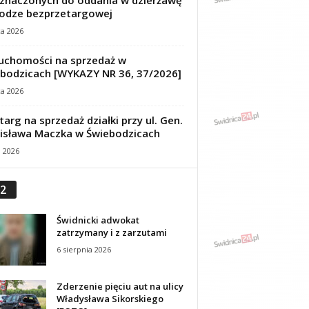
znaczonych do oddania w dzierżawę
odze bezprzetargowej
ca 2026
uchomości na sprzedaż w
bodzicach [WYKAZY NR 36, 37/2026]
ca 2026
targ na sprzedaż działki przy ul. Gen.
isława Maczka w Świebodzicach
a 2026
2
Świdnicki adwokat
zatrzymany i z zarzutami
6 sierpnia 2026
Zderzenie pięciu aut na ulicy
Władysława Sikorskiego