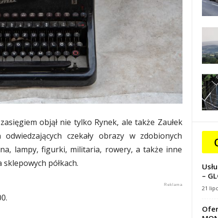
 zasięgiem objął nie tylko Rynek, ale także Zaułek
a odwiedzających czekały obrazy w zdobionych
, lampy, figurki, militaria, rowery, a także inne
na sklepowych półkach.
Usłu
– GL
21 lip
0.
Ofer