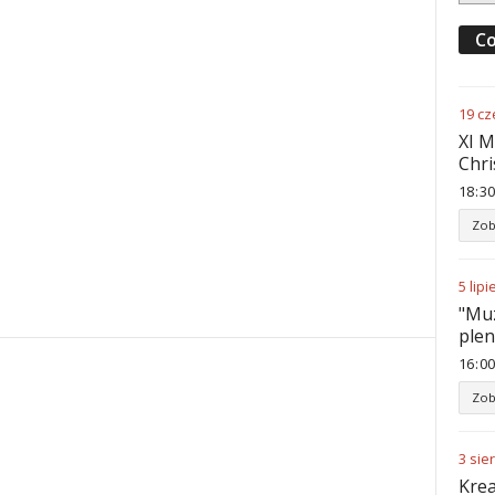
Co
19
cz
XI M
Chri
18
:
30
Zob
5
lipi
"Muz
ple
16
:
00
Zob
3
sie
Krea