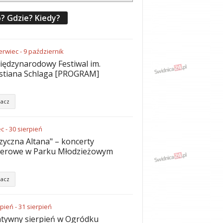
? Gdzie? Kiedy?
erwiec
-
9
październik
iędzynarodowy Festiwal im.
stiana Schlaga [PROGRAM]
acz
ec
-
30
sierpień
yczna Altana" – koncerty
nerowe w Parku Młodzieżowym
acz
rpień
-
31
sierpień
tywny sierpień w Ogródku