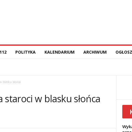
112
POLITYKA
KALENDARIUM
ARCHIWUM
OGŁOSZ
 w blasku słońca
 staroci w blasku słońca
Wyka