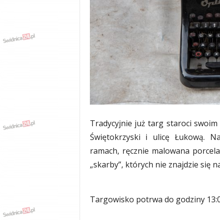
w
k
a
,
k
u
l
t
u
r
a
,
Tradycyjnie już targ staroci swoim
p
o
Świętokrzyski i ulicę Łukową. N
l
ramach, ręcznie malowana porcelana
i
„skarby”, których nie znajdzie się 
t
y
k
a
Targowisko potrwa do godziny 13:0
,
w