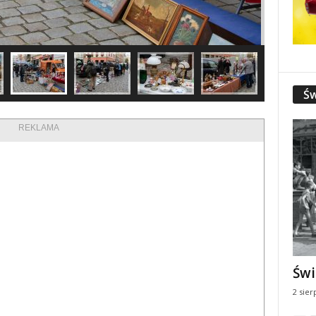
Św
REKLAMA
Świ
2 sier