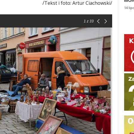
MON
/Tekst i foto: Artur Ciachowski/
14 lip
1
z 33