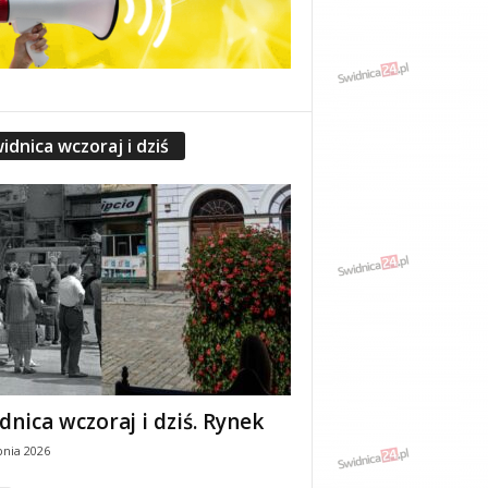
idnica wczoraj i dziś
dnica wczoraj i dziś. Rynek
pnia 2026