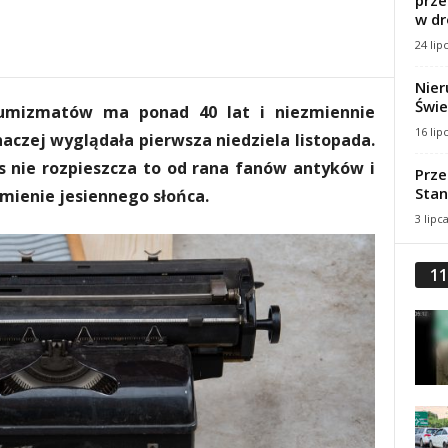
prze
w dr
24 lip
Nier
Świe
 numizmatów ma ponad 40 lat i niezmiennie
16 lip
naczej wyglądała pierwsza niedziela listopada.
 nie rozpieszcza to od rana fanów antyków i
Prze
Stan
omienie jesiennego słońca.
3 lipc
11