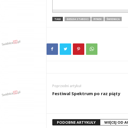
TAGI
GIEŁDA STAROCI
RYNEK
ŚWIDNICA
Poprzedni artykuł
Festiwal Spektrum po raz piąty
PODOBNE ARTYKUŁY
WIĘCEJ OD 