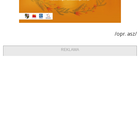
/opr. asz/
REKLAMA