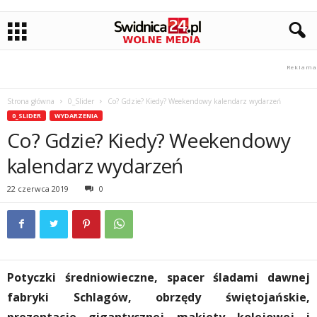
Strona główna
0_Slider
Co? Gdzie? Kiedy? Weekendowy kalendarz wydarzeń
0_SLIDER
WYDARZENIA
Co? Gdzie? Kiedy? Weekendowy
kalendarz wydarzeń
22 czerwca 2019
0
Potyczki średniowieczne, spacer śladami dawnej
fabryki Schlagów, obrzędy świętojańskie,