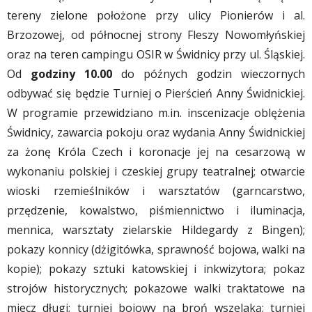
tereny zielone położone przy ulicy Pionierów i al.
Brzozowej, od północnej strony Fleszy Nowomłyńskiej
oraz na teren campingu OSIR w Świdnicy przy ul. Śląskiej.
Od
godziny 10.00
do późnych godzin wieczornych
odbywać się będzie Turniej o Pierścień Anny Świdnickiej.
W programie przewidziano m.in. inscenizacje oblężenia
Świdnicy, zawarcia pokoju oraz wydania Anny Świdnickiej
za żonę Króla Czech i koronacje jej na cesarzową w
wykonaniu polskiej i czeskiej grupy teatralnej; otwarcie
wioski rzemieślników i warsztatów (garncarstwo,
przędzenie, kowalstwo, piśmiennictwo i iluminacja,
mennica, warsztaty zielarskie Hildegardy z Bingen);
pokazy konnicy (dżigitówka, sprawność bojowa, walki na
kopie); pokazy sztuki katowskiej i inkwizytora; pokaz
strojów historycznych; pokazowe walki traktatowe na
miecz długi; turniej bojowy na broń wszelaką; turniej