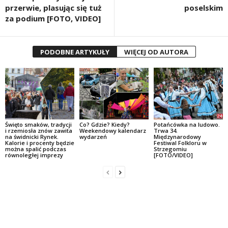
przerwie, plasując się tuż
poselskim
za podium [FOTO, VIDEO]
PODOBNE ARTYKUŁY
WIĘCEJ OD AUTORA
Święto smaków, tradycji
Co? Gdzie? Kiedy?
Potańcówka na ludowo.
i rzemiosła znów zawita
Weekendowy kalendarz
Trwa 34.
na świdnicki Rynek.
wydarzeń
Międzynarodowy
Kalorie i procenty będzie
Festiwal Folkloru w
można spalić podczas
Strzegomiu
równoległej imprezy
[FOTO/VIDEO]