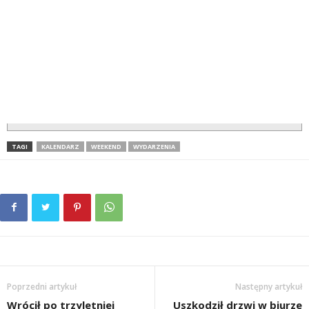
TAGI
KALENDARZ
WEEKEND
WYDARZENIA
Poprzedni artykuł
Następny artykuł
Wrócił po trzyletniej
Uszkodził drzwi w biurze