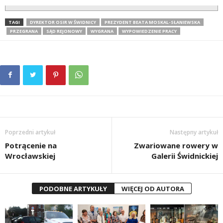
TAGI
DYREKTOR OSIR W ŚWIDNICY
PREZYDENT BEATA MOSKAL-SŁANIEWSKA
PRZEGRANA
SĄD REJONOWY
WYGRANA
WYPOWIEDZENIE PRACY
Poprzedni artykuł
Następny artykuł
Potrącenie na
Zwariowane rowery w
Wrocławskiej
Galerii Świdnickiej
PODOBNE ARTYKUŁY
WIĘCEJ OD AUTORA