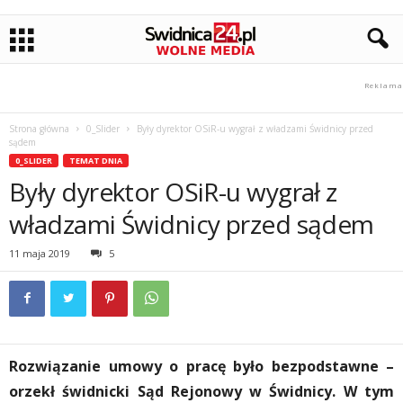
Strona główna
0_Slider
Były dyrektor OSiR-u wygrał z władzami Świdnicy przed
sądem
0_SLIDER
TEMAT DNIA
Były dyrektor OSiR-u wygrał z
władzami Świdnicy przed sądem
11 maja 2019
5
Rozwiązanie umowy o pracę było bezpodstawne –
orzekł świdnicki Sąd Rejonowy w Świdnicy. W tym