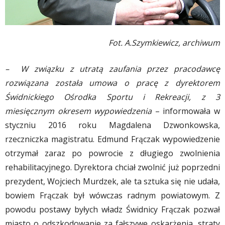
Fot. A.Szymkiewicz, archiwum
– W związku z utratą zaufania przez pracodawcę
rozwiązana została umowa o pracę z dyrektorem
Świdnickiego Ośrodka Sportu i Rekreacji, z 3
miesięcznym okresem wypowiedzenia
– informowała w
styczniu 2016 roku Magdalena Dzwonkowska,
rzeczniczka magistratu. Edmund Frączak wypowiedzenie
otrzymał zaraz po powrocie z długiego zwolnienia
rehabilitacyjnego. Dyrektora chciał zwolnić już poprzedni
prezydent, Wojciech Murdzek, ale ta sztuka się nie udała,
bowiem Frączak był wówczas radnym powiatowym. Z
powodu postawy byłych władz Świdnicy Frączak pozwał
miasto o odszkodowanie za fałszywe oskarżenia, straty