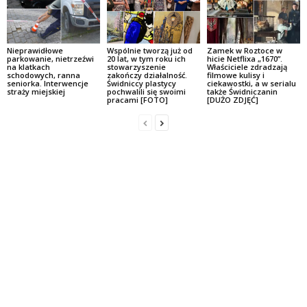
Nieprawidłowe
Wspólnie tworzą już od
Zamek w Roztoce w
parkowanie, nietrzeźwi
20 lat, w tym roku ich
hicie Netflixa „1670”.
na klatkach
stowarzyszenie
Właściciele zdradzają
schodowych, ranna
zakończy działalność.
filmowe kulisy i
seniorka. Interwencje
Świdniccy plastycy
ciekawostki, a w serialu
straży miejskiej
pochwalili się swoimi
także Świdniczanin
pracami [FOTO]
[DUŻO ZDJĘĆ]