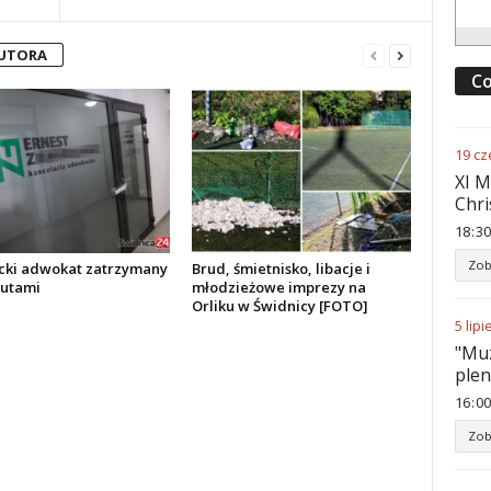
AUTORA
Co
19
cz
XI M
Chri
18
:
30
Zob
cki adwokat zatrzymany
Brud, śmietnisko, libacje i
zutami
młodzieżowe imprezy na
Orliku w Świdnicy [FOTO]
5
lipi
"Muz
ple
16
:
00
Zob