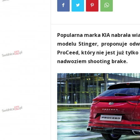
e
n
i
a
,
Popularna marka KIA nabrała wia
i
n
modelu Stinger, proponuje odw
f
ProCeed, który nie jest już tyl
o
nadwoziem shooting brake.
r
m
a
c
j
e
,
r
o
z
r
y