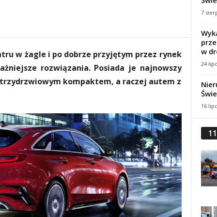
Świe
7 sier
Wyka
prze
w dr
tru w żagle i po dobrze przyjętym przez rynek
24 lip
ażniejsze rozwiązania. Posiada je najnowszy
ko trzydrzwiowym kompaktem, a raczej autem z
Nier
Świe
16 lip
11