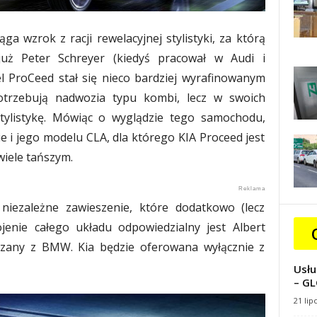
a wzrok z racji rewelacyjnej stylistyki, za którą
już Peter Schreyer (kiedyś pracował w Audi i
l ProCeed stał się nieco bardziej wyrafinowanym
otrzebują nadwozia typu kombi, lecz w swoich
tylistykę. Mówiąc o wyglądzie tego samochodu,
 i jego modelu CLA, dla którego KIA Proceed jest
iele tańszym.
iezależne zawieszenie, które dodatkowo (lecz
ojenie całego układu odpowiedzialny jest Albert
iązany z BMW. Kia będzie oferowana wyłącznie z
Usłu
– GL
21 lip