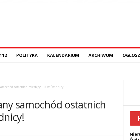
112
POLITYKA
KALENDARIUM
ARCHIWUM
OGŁOSZ
amochód ostatnich miesięcy już w Świdnicy!
any samochód ostatnich
dnicy!
Nier