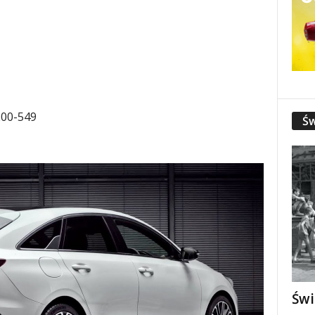
200-549
Św
Świ