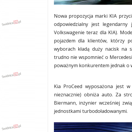
w
k
a
Nowa propozycja marki KIA przyciąg
,
odpowiedzialny jest legendarny 
k
u
Volkswagenie teraz dla KIA). Mode
l
pojazdem dla klientów, którzy p
t
wyborach kładą duży nacisk na s
u
r
trudno nie wspomnieć o Mercedesie
a
poważnym konkurentem jednak o w
,
p
o
Kia ProCeed wyposażona jest w n
l
i
nieznacznie) obniża auto. Za str
t
Biermann, inżynier wcześniej zw
y
jednostkami turbodoładowanymi.
k
a
,
w