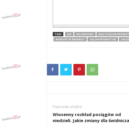
TAGI
KIA
KIA PROCEED
MULTISALON PROMO
NOWOŚĆ W ŚWIDNICY
SALON PROMOTOR
SALO
Poprzedni artykuł
Wiosenny rozkład pociągów od
niedzieli. Jakie zmiany dla świdnicz