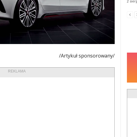
2 sier
/Artykuł sponsorowany/
REKLAMA