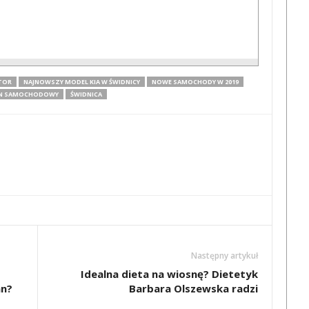
TOR
NAJNOWSZY MODEL KIA W ŚWIDNICY
NOWE SAMOCHODY W 2019
N SAMOCHODOWY
ŚWIDNICA
Następny artykuł
Idealna dieta na wiosnę? Dietetyk
an?
Barbara Olszewska radzi