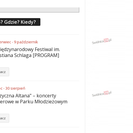
? Gdzie? Kiedy?
erwiec
-
9
październik
iędzynarodowy Festiwal im.
stiana Schlaga [PROGRAM]
acz
ec
-
30
sierpień
yczna Altana" – koncerty
nerowe w Parku Młodzieżowym
acz