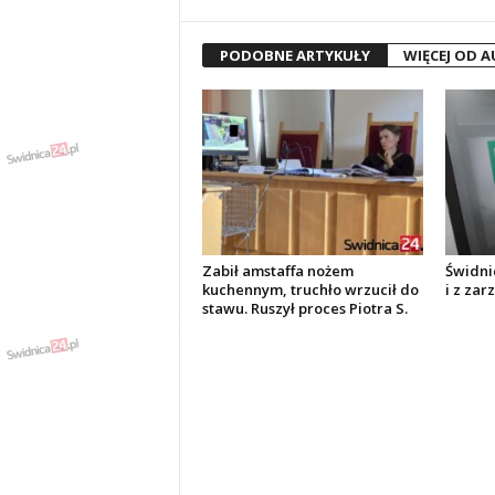
PODOBNE ARTYKUŁY
WIĘCEJ OD 
Zabił amstaffa nożem
Świdni
kuchennym, truchło wrzucił do
i z zar
stawu. Ruszył proces Piotra S.