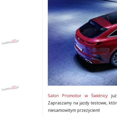
y
w
i
a
d
y
,
w
y
p
a
d
k
i
Salon Promotor w Świdnicy
już
Zapraszamy na jazdy testowe, któr
niesamowitym przeżyciem!