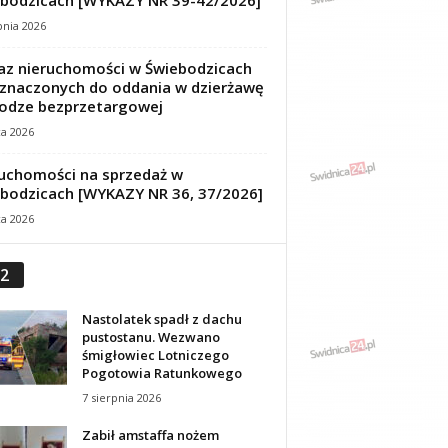
bodzicach [WYKAZY NR 39-42/2026]
pnia 2026
z nieruchomości w Świebodzicach
znaczonych do oddania w dzierżawę
odze bezprzetargowej
ca 2026
uchomości na sprzedaż w
bodzicach [WYKAZY NR 36, 37/2026]
ca 2026
2
Nastolatek spadł z dachu
pustostanu. Wezwano
śmigłowiec Lotniczego
Pogotowia Ratunkowego
7 sierpnia 2026
Zabił amstaffa nożem