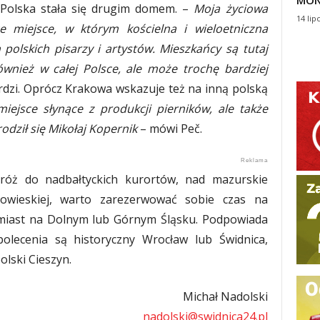
MON
 Polska stała się drugim domem. –
Moja życiowa
14 lip
e miejsce, w którym kościelna i wieloetniczna
polskich pisarzy i artystów. Mieszkańcy są tutaj
ównież w całej Polsce, ale może trochę bardziej
rdzi. Oprócz Krakowa wskazuje też na inną polską
miejsce słynące z produkcji pierników, ale także
odził się Mikołaj Kopernik
– mówi Peč.
dróż do nadbałtyckich kurortów, nad mazurskie
łowieskiej, warto zarezerwować sobie czas na
 miast na Dolnym lub Górnym Śląsku. Podpowiada
polecenia są historyczny Wrocław lub Świdnica,
lski Cieszyn.
Michał Nadolski
nadolski@swidnica24.pl