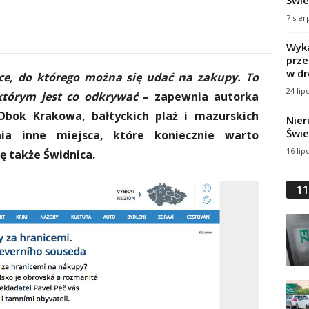
Świe
7 sier
Wyka
prze
w dr
sce, do którego można się udać na zakupy. To
24 lip
którym jest co odkrywać
– zapewnia autorka
Obok Krakowa, bałtyckich plaż i mazurskich
Nier
Świe
ia inne miejsca, które koniecznie warto
16 lip
ię także Świdnica.
11