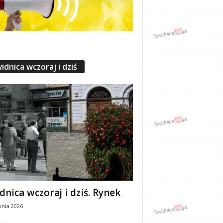
idnica wczoraj i dziś
dnica wczoraj i dziś. Rynek
pnia 2026