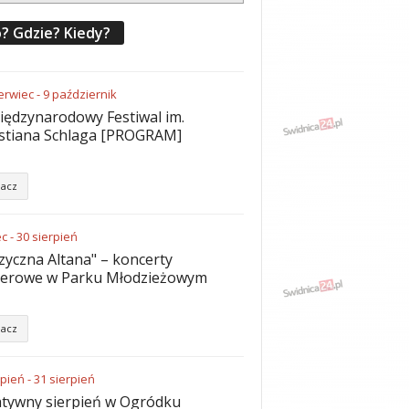
? Gdzie? Kiedy?
erwiec
-
9
październik
iędzynarodowy Festiwal im.
stiana Schlaga [PROGRAM]
acz
ec
-
30
sierpień
yczna Altana" – koncerty
nerowe w Parku Młodzieżowym
acz
rpień
-
31
sierpień
tywny sierpień w Ogródku