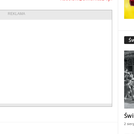
REKLAMA
Św
Świ
2 sier