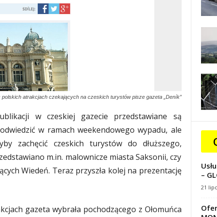
 polskich atrakcjach czekających na czeskich turystów pisze gazeta „Deník”
likacji w czeskiej gazecie przedstawiane są
to odwiedzić w ramach weekendowego wypadu, ale
yby zachęcić czeskich turystów do dłuższego,
edstawiano m.in. malownicze miasta Saksonii, czy
Usłu
jących Wiedeń. Teraz przyszła kolej na prezentację
– GL
21 lip
Ofer
akcjach gazeta wybrała pochodzącego z Ołomuńca