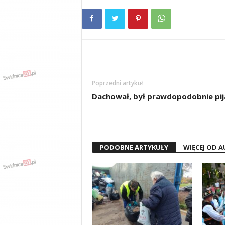
Poprzedni artykuł
Dachował, był prawdopodobnie pij
PODOBNE ARTYKUŁY
WIĘCEJ OD 