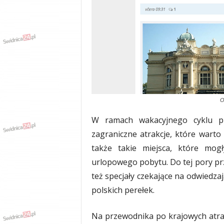
w
k
a
,
k
u
l
t
u
r
O
a
,
W ramach wakacyjnego cyklu pub
p
zagraniczne atrakcje, które war
o
także takie miejsca, które mogł
l
i
urlopowego pobytu. Do tej pory prz
t
też specjały czekające na odwiedza
y
polskich perełek.
k
a
,
Na przewodnika po krajowych atr
w