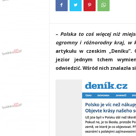
e
n
i
a
,
–
Polska to coś więcej niż miej
i
n
ogromny i różnorodny kraj, w 
f
artykułu w czeskim „Deníku”. 
o
jezior jednym tchem wymien
r
m
odwiedzić. Wśród nich znalazła s
a
c
j
e
,
r
o
z
r
y