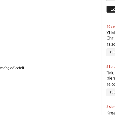
Co
19
cz
XI M
Chri
18
:
30
Zob
5
lipi
"Muz
ple
16
:
00
Zob
3
sie
Krea