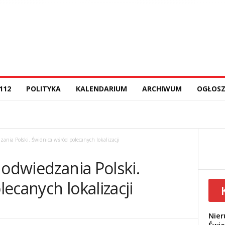
112
POLITYKA
KALENDARIUM
ARCHIWUM
OGŁOSZ
ania Polski. Świdnica wśród polecanych lokalizacji
 odwiedzania Polski.
ecanych lokalizacji
Nier