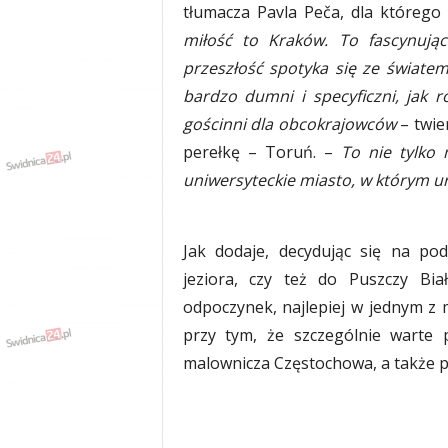
tłumacza Pavla Peča, dla którego
y
w
miłość to Kraków. To fascynując
i
przeszłość spotyka się ze światem 
a
bardzo dumni i specyficzni, jak r
d
y
gościnni dla obcokrajowców
– twie
,
perełkę – Toruń. –
To nie tylko 
w
uniwersyteckie miasto, w którym ur
y
p
a
d
Jak dodaje, decydując się na po
k
jeziora, czy też do Puszczy Bia
i
odpoczynek, najlepiej w jednym z
przy tym, że szczególnie warte 
malownicza Częstochowa, a także po