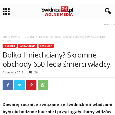
Strona główna
0_Slider
Bolko II niechciany? Skromne obchody 650-lecia śmierci
władcy
0_SLIDER
WYDARZENIA
ŚWIDNICA
Bolko II niechciany? Skromne
obchody 650-lecia śmierci władcy
4 czerwca 2018
26
Dawniej rocznice związane ze świdnickimi władcami
były obchodzone hucznie i przyciągały tłumy widzów.