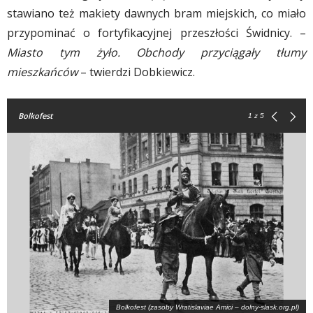
stawiano też makiety dawnych bram miejskich, co miało
przypominać o fortyfikacyjnej przeszłości Świdnicy. –
Miasto tym żyło. Obchody przyciągały tłumy
mieszkańców
– twierdzi Dobkiewicz.
Bolkofest
1
z 5
Bolkofest (zasoby Wratislaviae Amici – dolny-slask.org.pl)