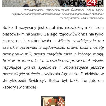
Przemarsz dzieci i młodzieży w ramach „Świdnickiej Gryfiady” będzie
najprawdopodobniej najbardziej widocznym elementem tegorocznych obchodów
rocznicy śmierci Bolka II Świdnickiego
Bolko II nazywany jest ostatnim, niezależnym księciem
piastowskim na Śląsku. Za jego rządów Świdnica nie tylko
znacząco się rozbudowała. –
Miasto zawdzięczało mu
szerokie uprawnienia sądownicze, prawo bicia monety
oraz prawo mili, prawo magdeburskie, z którego mogły
brać wzór inne miasta, wreszcie tzw. prawo małżeńskie,
regulujące prawa spadkowe i obowiązujące jeszcze
przez długie stulecia
– wyliczała Agnieszka Dudzińska w
„Encyklopedii Świdnicy”. Bolko był także fundatorem
katedry świdnickiej.