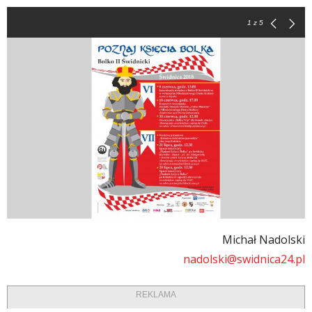
1
z 5
Michał Nadolski
nadolski@swidnica24.pl
REKLAMA