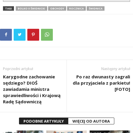
TAGI
BOLKO II ŚWIDNICKI
OBCHODY
ROCZNICA
ŚWIDNICA
Poprzedni artykuł
Następny artykuł
Karygodne zachowanie
Po raz dwunasty zagrali
sędziego? DIOŚ
dla przyjaciela z parkietu!
zawiadamia ministra
[FOTO]
sprawiedliwości i Krajową
Radę Sądowniczą
PODOBNE ARTYKUŁY
WIĘCEJ OD AUTORA