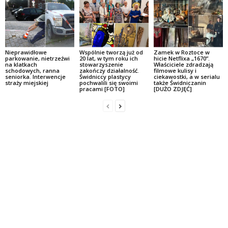
Nieprawidłowe
Wspólnie tworzą już od
Zamek w Roztoce w
parkowanie, nietrzeźwi
20 lat, w tym roku ich
hicie Netflixa „1670”.
na klatkach
stowarzyszenie
Właściciele zdradzają
schodowych, ranna
zakończy działalność.
filmowe kulisy i
seniorka. Interwencje
Świdniccy plastycy
ciekawostki, a w serialu
straży miejskiej
pochwalili się swoimi
także Świdniczanin
pracami [FOTO]
[DUŻO ZDJĘĆ]