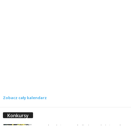
Zobacz cały kalendarz
Konkursy
Zamek Książ przemówił głosami służących.