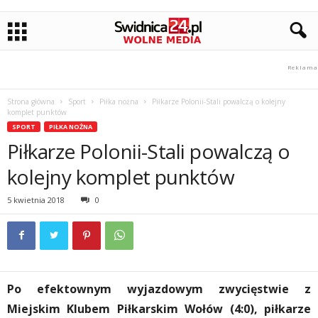
Strona główna
Sport
Piłka nożna
Piłkarze Polonii-Stali powalczą o kolejny
komplet punktów
SPORT
PIŁKA NOŻNA
Piłkarze Polonii-Stali powalczą o
kolejny komplet punktów
5 kwietnia 2018
0
Po efektownym wyjazdowym zwycięstwie z
Miejskim Klubem Piłkarskim Wołów (4:0), piłkarze