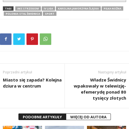
TAGI
AKS STRZEGOM
IV LIGA
KAROLINA JAWORZYNA ŚLĄSKA
PIŁKA NOŻNA
POLONIA-STAL ŚWIDNICA
SPORT
Poprzedni artykuł
Następny artykuł
Miasto się zapada? Kolejna
Władze Świdnicy
dziura w centrum
wpakowały w telewizję-
efemerydę ponad 80
tysięcy złotych
PODOBNE ARTYKUŁY
WIĘCEJ OD AUTORA