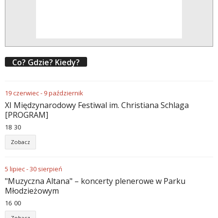
Co? Gdzie? Kiedy?
19
czerwiec
-
9
październik
XI Międzynarodowy Festiwal im. Christiana Schlaga
[PROGRAM]
18
:
30
Zobacz
5
lipiec
-
30
sierpień
"Muzyczna Altana" – koncerty plenerowe w Parku
Młodzieżowym
16
:
00
Zobacz