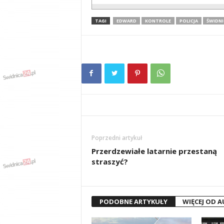
TAGI
EDWARD
KONTROLE
POLICJA
ŚWIDNI
Poprzedni artykuł
Przerdzewiałe latarnie przestaną
straszyć?
PODOBNE ARTYKUŁY
WIĘCEJ OD 