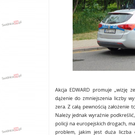
w
k
a
,
k
u
l
t
u
r
a
,
p
o
Akcja EDWARD promuje „wizję zero
l
i
dążenie do zmniejszenia liczby 
t
zera. Z całą pewnością założenie t
y
Należy jednak wyraźnie podkreśli
k
a
policji na europejskich drogach, 
,
problem, jakim jest duża liczba 
w