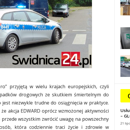
” przyjętą w wielu krajach europejskich, czyli
wypadków drogowych ze skutkiem śmiertelnym do
o jest niezwykle trudne do osiągnięcia w praktyce.
Usłu
ć, że akcja EDWARD oprócz wzmożonej aktywności
– GL
ma przede wszystkim zwrócić uwagę na powszechny
21 lip
osób, która codziennie traci życie i zdrowie w