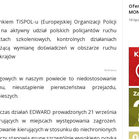
Ofer
MON
14 lip
nkiem TISPOL-u (Europejskiej Organizacji Policji
a aktywny udział polskich policjantów ruchu
ch szkoleniowych, kontrolnych działaniach
żącą wymianę doświadczeń w obszarze ruchu
 krajów
gowych w naszym powiecie to niedostosowanie
, nieustąpienie pierwszeństwa przejazdu,
ieszych.
podczas działań EDWARD prowadzonych 21 września
rujących w miejscach występowania zagrożeń.
wanie kierujących w stosunku do niechronionych
rzy stanowią grupę szczególnie wysokiego ryzyka