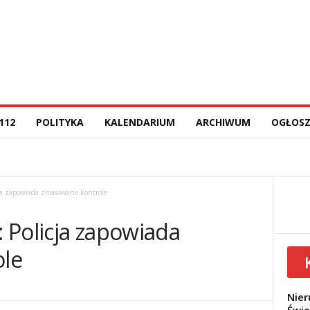
112
POLITYKA
KALENDARIUM
ARCHIWUM
OGŁOSZ
ja zapowiada zmasowane kontrole
 Policja zapowiada
le
Nier