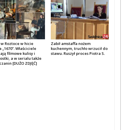
w Roztoce w hicie
Zabił amstaffa nożem
a „1670”. Właściciele
kuchennym, truchło wrzucił do
ją filmowe kulisy i
stawu. Ruszył proces Piotra S.
stki, a w serialu także
czanin [DUŻO ZDJĘĆ]