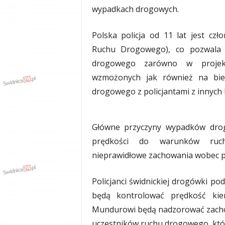
wypadkach drogowych.
y
w
i
Polska policja od 11 lat jest czło
a
Ruchu Drogowego), co pozwala n
d
y
drogowego zarówno w projekta
,
wzmożonych jak również na bie
w
drogowego z policjantami z innych
y
p
a
d
Główne przyczyny wypadków dro
k
prędkości do warunków ruchu
i
nieprawidłowe zachowania wobec p
Policjanci świdnickiej drogówki 
będą kontrolować prędkość kie
Mundurowi będą nadzorować zacho
uczestników ruchu drogowego, któ