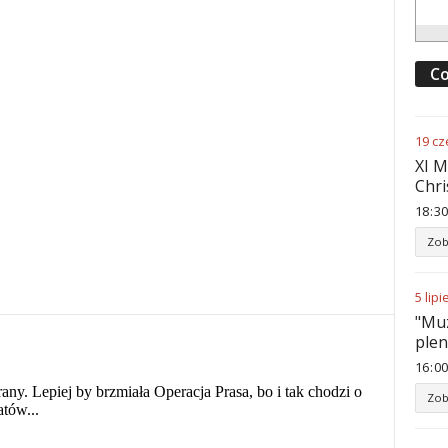
Co
19
cz
XI M
Chri
18
:
30
Zob
5
lipi
"Muz
ple
16
:
00
Zob