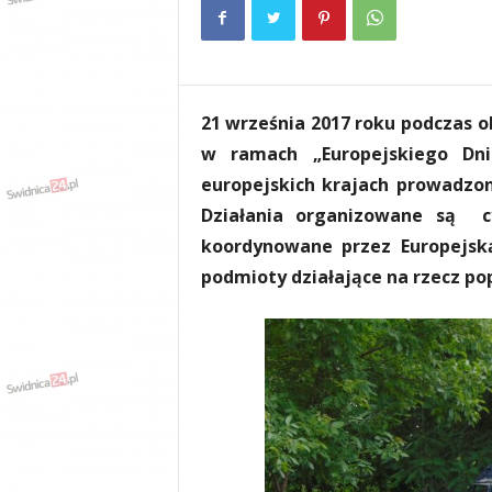
e
n
i
a
,
21 września 2017 roku podczas 
i
n
w ramach „Europejskiego Dni
f
europejskich krajach prowadzon
o
Działania organizowane są c
r
m
koordynowane przez Europejską
a
podmioty działające na rzecz p
c
j
e
,
r
o
z
r
y