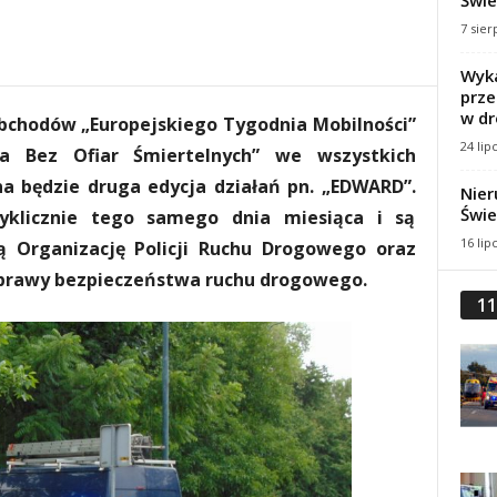
Świe
7 sier
Wyka
prze
w dr
obchodów „Europejskiego Tygodnia Mobilności”
24 lip
a Bez Ofiar Śmiertelnych” we wszystkich
a będzie druga edycja działań pn. „EDWARD”.
Nier
Świe
yklicznie tego samego dnia miesiąca i są
16 lip
 Organizację Policji Ruchu Drogowego oraz
oprawy bezpieczeństwa ruchu drogowego.
11