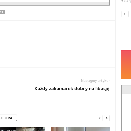
2 sier
CA
Następny artykuł
Każdy zakamarek dobry na libację
AUTORA