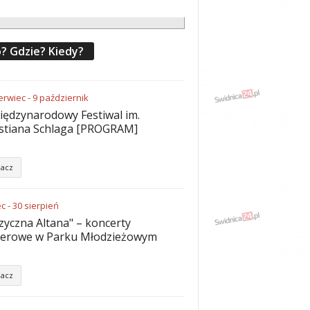
? Gdzie? Kiedy?
erwiec
-
9
październik
iędzynarodowy Festiwal im.
stiana Schlaga [PROGRAM]
acz
ec
-
30
sierpień
yczna Altana" – koncerty
nerowe w Parku Młodzieżowym
acz