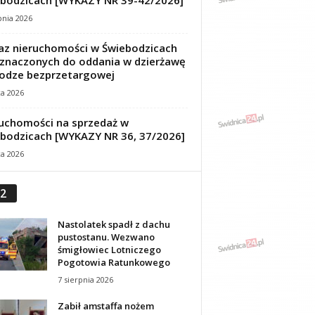
bodzicach [WYKAZY NR 39-42/2026]
pnia 2026
z nieruchomości w Świebodzicach
znaczonych do oddania w dzierżawę
odze bezprzetargowej
ca 2026
uchomości na sprzedaż w
bodzicach [WYKAZY NR 36, 37/2026]
ca 2026
2
Nastolatek spadł z dachu
pustostanu. Wezwano
śmigłowiec Lotniczego
Pogotowia Ratunkowego
7 sierpnia 2026
Zabił amstaffa nożem